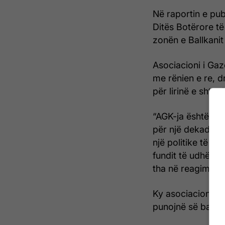
Në raportin e pub
Ditës Botërore të
zonën e Ballkani
Asociacioni i Gaz
me rënien e re, d
për lirinë e shtypi
“AGK-ja është the
për një dekadë, që
një politike të v
fundit të udhëheq
tha në reagimin 
Ky asociacion ftoi
punojnë së bashk