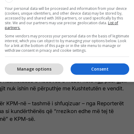
rëve pa Kufij gjeti se në Kosovë, Sllovaki, Bosnje e
Your personal data will be processed and information from your device
Serbi, mediat janë duke u përballur me krizë
(cookies, unique identifiers, and other device data) may be stored by,
accessed by and shared with 369 partners, or used specifically by this
 shkak të shkurtimeve buxhetore dhe kontrollit
site. We and our partners may use precise geolocation data.
List of
partners.
Some vendors may process your personal data on the basis of legitimate
interest, which you can object to by managing your options below. Look
e gjithë kritikat e mëdha, Kuvendi i Kosovës e
for a link at the bottom of this page or in the site menu to manage or
ër Komisionin e Pavarur për Media (KPM), i cili, veç
withdraw consent in privacy and cookie settings.
te licencimin e mediave online, mbikëqyrjen e tyre
 40 mijë euro.
Manage options
Consent
 Kushtetuese e Kosovës e rrëzoi këtë ligj, pasi gjeti
gjit nuk ishin në përputhje me Kushtetutën e vendit.
t për KPM-në – tashmë i shfuqizuar – nga Reporterët
ësua si kundërthënës që “rrezikon edhe më tej të
inë” e KPM-së.