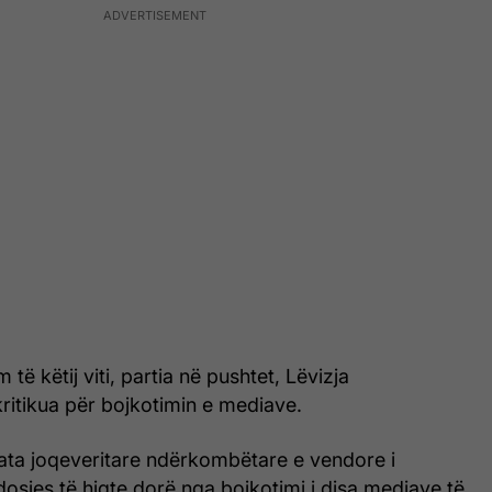
 të këtij viti, partia në pushtet, Lëvizja
ritikua për bojkotimin e mediave.
zata joqeveritare ndërkombëtare e vendore i
sjes të hiqte dorë nga bojkotimi i disa mediave të