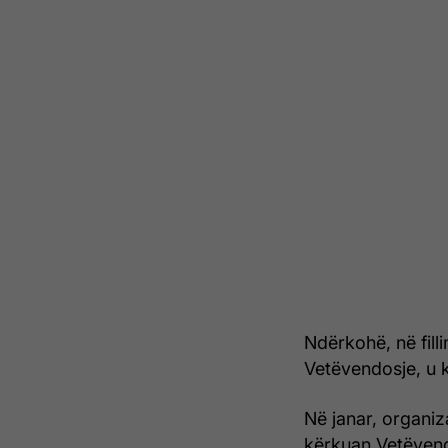
Ndërkohë, në fillim
Vetëvendosje, u k
Në janar, organi
kërkuan Vetëvendo