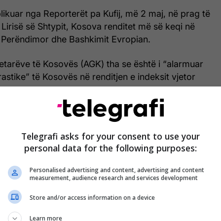
likuar nga Reporterët pa Kufij, më 2 maj, në prag të
 Lirisë së Shtypit, Kosova renditet më së keqi në
t Perëndimor dhe Bashkimit Evropian.
etarëve të Kosovës (AGK) tha se është i “alarmuar
rastike” të Kosovës në renditjen e indeksit vjetor
t.
llësisht e shqetësuar me këtë renditje, më e ulëta
 prej vitit 2015. Megjithatë, e sheh si reflektim të
Telegrafi asks for your consent to use your
azhdueshme aktive armiqësore të dy vjetëve të
personal data for the following purposes:
ur nga Qeveria e partisë politike, Vetëvendosje”, u
e AGK-së.
Personalised advertising and content, advertising and content
measurement, audience research and services development
 aktorët institucionalë e të shoqërisë civile të
Store and/or access information on a device
u që të përmirësohet liria e medias në Kosovë.
Learn more