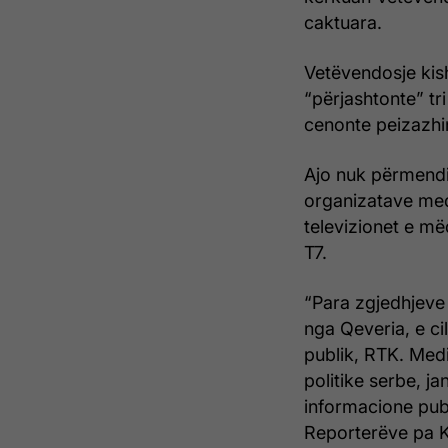
caktuara.
Vetëvendosje kis
“përjashtonte” tri
cenonte peizazhi
Ajo nuk përmendi
organizatave medi
televizionet e m
T7.
“Para zgjedhjeve 
nga Qeveria, e ci
publik, RTK. Medi
politike serbe, j
informacione publ
Reporterëve pa Ku