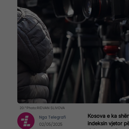
20:"Photo:RIDVAN SLIVOVA
Kosova e ka shën
Nga
Telegrafi
indeksin vjetor pë
02/05/2025