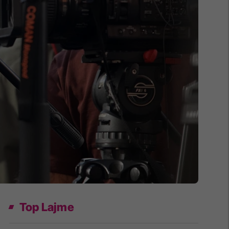
Top Lajme