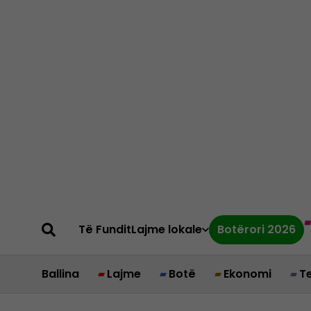
Të Fundit
Lajme lokale
Botërori 2026
Ballina
Lajme
Botë
Ekonomi
T