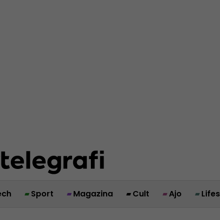
ech
Sport
Magazina
Cult
Ajo
Life