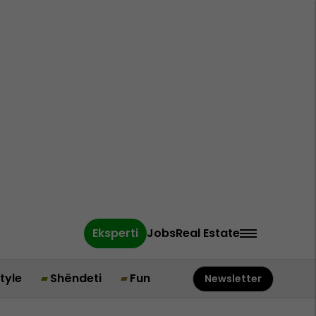
Eksperti
Jobs
Real Estate
style
Shëndeti
Fun
Newsletter