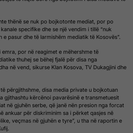
hte thënë se nuk po bojkotonte mediat, por po
 kanale specifike dhe se një vendim i tillë “nuk
n e pasur dhe të larmishëm mediatik të Kosovës”.
 emra, por në reagimet e mëhershme të
atike thuhej se bëhej fjalë për disa nga
ëdha në vend, sikurse Klan Kosova, TV Dukagjini dhe
të përgjithshme, disa media private u bojkotuan
la gjithashtu kërcënoi pavarësinë e transmetuesit
at në gjuhën serbe, që janë nën presion nga forcat
anë ankuar për diskriminim sa i përket qasjes në
ike, veçmas në gjuhën e tyre”, u tha në raportin e
fij.