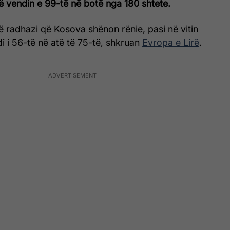
ë vendin e 99-të në botë nga 180 shtete.
ytë radhazi që Kosova shënon rënie, pasi në vitin
 i 56-të në atë të 75-të, shkruan
Evropa e Lirë
.