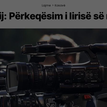
Lajme
>
Kosovë
j: Përkeqësim i lirisë 