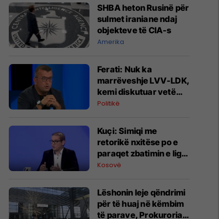
SHBA heton Rusinë për
sulmet iraniane ndaj
objekteve të CIA-s
Amerika
Ferati: Nuk ka
marrëveshje LVV-LDK,
kemi diskutuar vetëm
për parime
Politikë
Kuçi: Simiqi me
retorikë nxitëse po e
paraqet zbatimin e ligjit
në veri si "spastrim
Kosovë
etnik"
Lëshonin leje qëndrimi
për të huaj në këmbim
të parave, Prokuroria