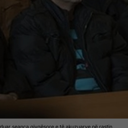
duar seanca gjyqësore e të akuzuarve në rastin