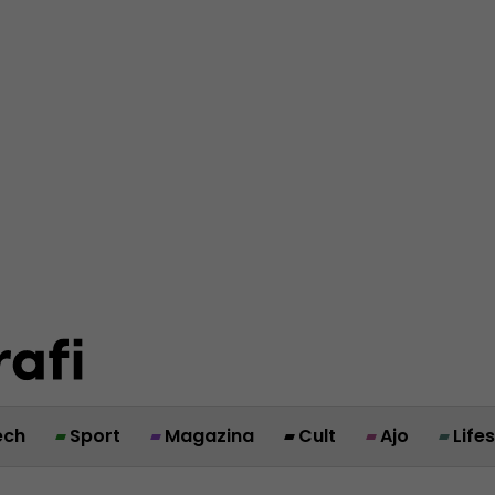
ech
Sport
Magazina
Cult
Ajo
Life