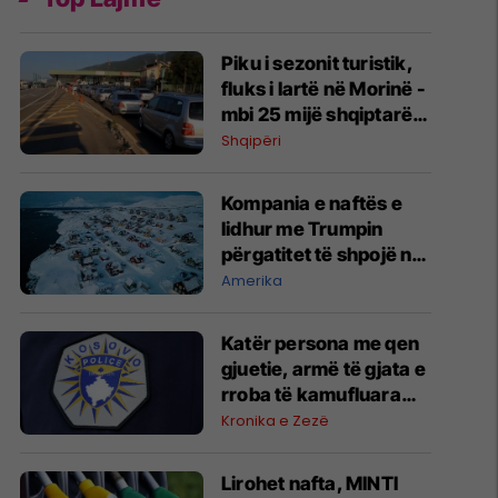
Piku i sezonit turistik,
fluks i lartë në Morinë -
mbi 25 mijë shqiptarë
të Kosovës dhe 7 mijë
Shqipëri
mjete hyjnë në Shqipëri
në vetëm tri orë
Kompania e naftës e
lidhur me Trumpin
përgatitet të shpojë në
Grenlandë pa marrë
Amerika
leje prej autoriteteve
Katër persona me qen
gjuetie, armë të gjata e
rroba të kamufluara
janë vërejtur në Shkrel
Kronika e Zezë
të Pejës, Policia heton
rasti për kalim ilegal të
Lirohet nafta, MINTI
kufirit