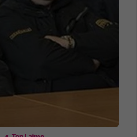
Top Lajme