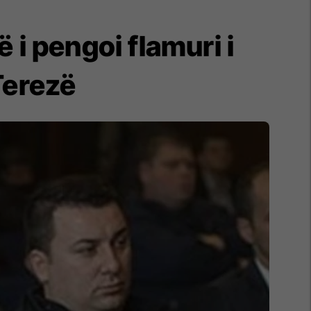
 i pengoi flamuri i
Terezë