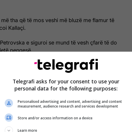
t më tha që të mos veshi më bluzë me flamur të
oi Kallaçi.
Petrovska e siguroi se mund të vesh çfarë të do
jetë pengesë.
i denoncoi se nuk ia lejojnë fletoret në qeli.
et në burg. Unë mendoj se kam të drejt të
Telegrafi asks for your consent to use your
personal data for the following purposes:
Personalised advertising and content, advertising and content
ë ngjashme denoncoi edhe Valdet Zekaj
measurement, audience research and services development
Biblën. Ma kanë shkoç edhe librin për Nënën Terezë
Store and/or access information on a device
qyr që s’kam qenë aty”, tha Zekaj para trupit
Learn more