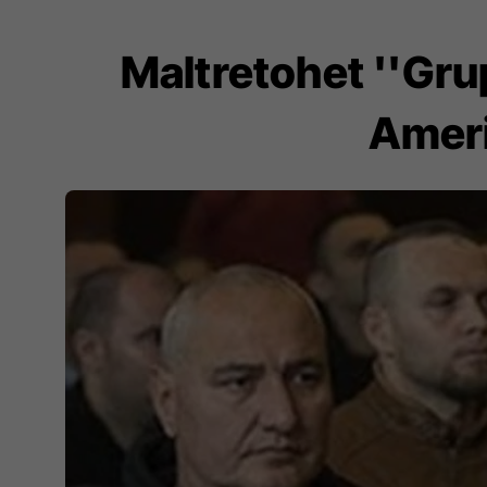
Maltretohet ''Grup
Ameri