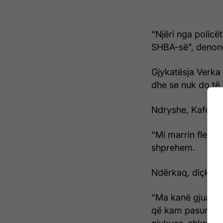
“Njëri nga policë
SHBA-së”, denonc
Gjykatësja Verka 
dhe se nuk do të 
Ndryshe, Kafexholl
“Mi marrin fletor
shprehem.
Ndërkaq, diçka t
“Ma kanë gjuajt 
që kam pasur. Shy