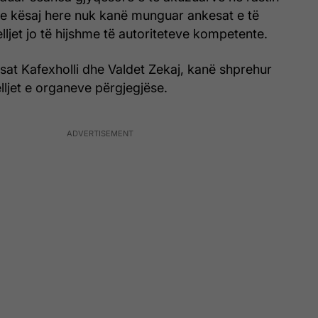
 kësaj here nuk kanë munguar ankesat e të
lljet jo të hijshme të autoriteteve kompetente.
Esat Kafexholli dhe Valdet Zekaj, kanë shprehur
lljet e organeve përgjegjëse.