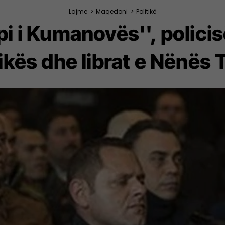
Lajme
>
Maqedoni
>
Politikë
i i Kumanovës'', policisë
kës dhe librat e Nënës 