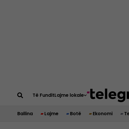
Të Fundit
Lajme lokale
Ballina
Lajme
Botë
Ekonomi
T