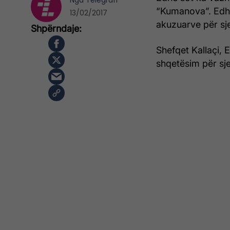
Nga
Telegrafi
“Kumanova”. Edhe
13/02/2017
akuzuarve për sje
Shefqet Kallaçi, 
shqetësim për sje