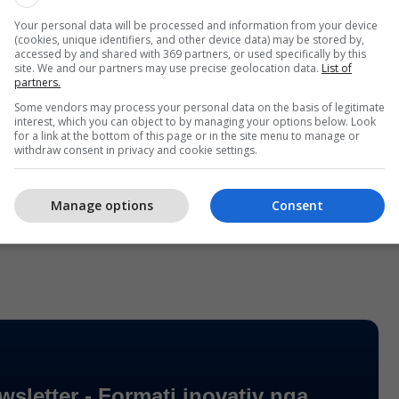
 gazeta Lajm.
Your personal data will be processed and information from your device
(cookies, unique identifiers, and other device data) may be stored by,
 Petrovska u ka siguruar të akuzuarve se do të
accessed by and shared with 369 partners, or used specifically by this
 të bisedojë me përgjegjësit e burgut.
site. We and our partners may use precise geolocation data.
List of
partners.
Some vendors may process your personal data on the basis of legitimate
mpetencë timen. Nuk e di rendin në burg. Do të
interest, which you can object to by managing your options below. Look
’u jap përgjigje”, u tha të akuzuarve që u ankonin,
for a link at the bottom of this page or in the site menu to manage or
withdraw consent in privacy and cookie settings.
vska.
eta rreth 'Lagjes së Trimave' do të dihet të
Manage options
Consent
fi/