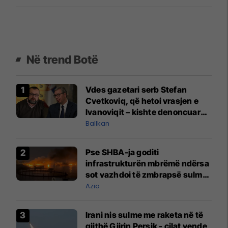
Në trend Botë
Vdes gazetari serb Stefan
Cvetkoviq, që hetoi vrasjen e
Ivanoviqit – kishte denoncuar
kërcënime ndaj vëllezërve
Ballkan
Vuçiq
Pse SHBA-ja goditi
infrastrukturën mbrëmë ndërsa
sot vazhdoi të zmbrapsë sulmet
iraniane
Azia
Irani nis sulme me raketa në të
gjithë Gjirin Persik - cilat vende