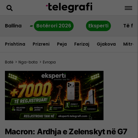
Ballina
Botërori 2026
Eksperti
Të fu
Prishtina
Prizreni
Peja
Ferizaj
Gjakova
Mitrov
Botë
>
Nga-bota
>
Evropa
Macron: Ardhja e Zelenskyt në G7