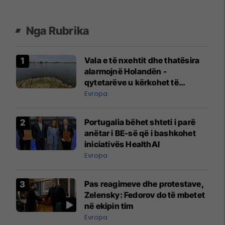
Nga Rubrika
Vala e të nxehtit dhe thatësira
alarmojnë Holandën -
qytetarëve u kërkohet të
kursejnë ujin
Evropa
Portugalia bëhet shteti i parë
anëtar i BE-së që i bashkohet
iniciativës HealthAI
Evropa
Pas reagimeve dhe protestave,
Zelensky: Fedorov do të mbetet
në ekipin tim
Evropa