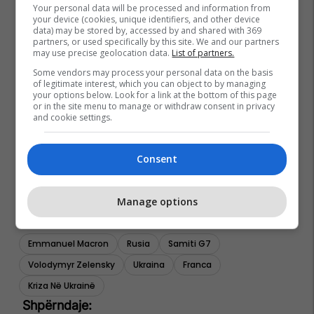
Your personal data will be processed and information from
your device (cookies, unique identifiers, and other device
data) may be stored by, accessed by and shared with 369
partners, or used specifically by this site. We and our partners
may use precise geolocation data.
List of partners.
Some vendors may process your personal data on the basis
of legitimate interest, which you can object to by managing
your options below. Look for a link at the bottom of this page
or in the site menu to manage or withdraw consent in privacy
and cookie settings.
Consent
Manage options
Emmanuel Macron
Rusia
Samiti G7
Volodymyr Zelensky
Ukraina
Franca
Kriza Në Ukrainë