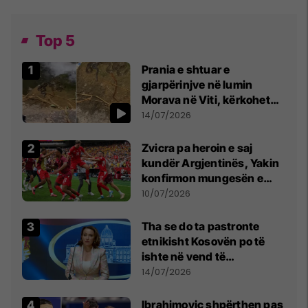
Top 5
Prania e shtuar e
gjarpërinjve në lumin
Morava në Viti, kërkohet
kujdes nga qytetarët
14/07/2026
Zvicra pa heroin e saj
kundër Argjentinës, Yakin
konfirmon mungesën e
madhe
10/07/2026
Tha se do ta pastronte
etnikisht Kosovën po të
ishte në vend të
Millosheviqit, Lëvizja e
14/07/2026
Qytetarëve të Lirë në Serbi
kërkon shkarkimin e
Ibrahimovic shpërthen pas