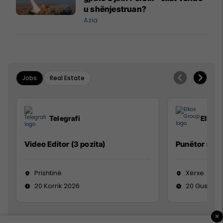
u shënjestruan?
Azia
Jobs
Real Estate
Telegrafi
Elkos
Video Editor (3 pozita)
Punëtor në 
Prishtinë
Xërxe
20 Korrik 2026
20 Gusht 2
×