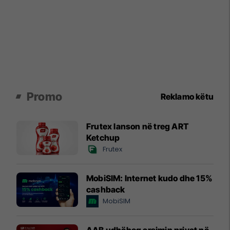
Promo
Reklamo këtu
Frutex lanson në treg ART
Ketchup
Frutex
MobiSIM: Internet kudo dhe 15%
cashback
MobiSIM
AAB udhëheq arsimin privat në