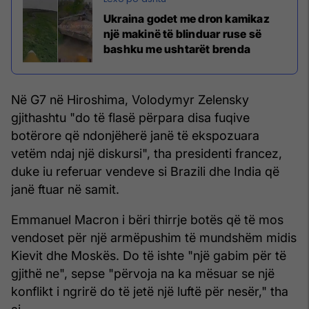
Ukraina godet me dron kamikaz
një makinë të blinduar ruse së
bashku me ushtarët brenda
Në G7 në Hiroshima, Volodymyr Zelensky
gjithashtu "do të flasë përpara disa fuqive
botërore që ndonjëherë janë të ekspozuara
vetëm ndaj një diskursi", tha presidenti francez,
duke iu referuar vendeve si Brazili dhe India që
janë ftuar në samit.
Emmanuel Macron i bëri thirrje botës që të mos
vendoset për një armëpushim të mundshëm midis
Kievit dhe Moskës. Do të ishte "një gabim për të
gjithë ne", sepse "përvoja na ka mësuar se një
konflikt i ngrirë do të jetë një luftë për nesër," tha