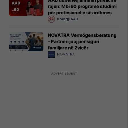
rajon: Mbi 60 programe studimi
për profesionet e së ardhmes
Kolegji AAB
NOVATRA Vermögensberatung
- Partneri juaj për siguri
familjare në Zvicër
NOVATRA