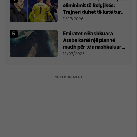
menjëhershëm të
eliminimit të Belgjikës:
Snezhana Paunoviq
Trajneri duhet të ketë turp,
ai lojtar se meritoi të luante
11/07/2026
Emiratet e Bashkuara
Arabe kanë një plan të
madh për të anashkaluar
Ngushticën e Hormuzit
13/07/2026