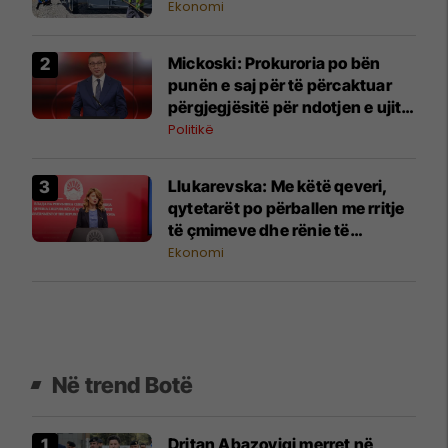
Ekonomi
Mickoski: Prokuroria po bën
punën e saj për të përcaktuar
përgjegjësitë për ndotjen e ujit
në Gostivar
Politikë
Llukarevska: Me këtë qeveri,
qytetarët po përballen me rritje
të çmimeve dhe rënie të
standardit të jetesës
Ekonomi
Në trend Botë
Dritan Abazoviqi merret në