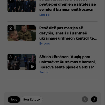
pyetje për dhënien e shtetësisë
së nderit biznesmenit kosovar
Mali i Zi
Pesë ditë pas marrjes së
detyrës, shefi i ri i ushtrisë
ukrainase urdhëron kontroll të
madh
Evropa
Sërish kërcënon, Vuçiq para
ushtarëve: Kurrë mos e harroni,
'Kosova është pjesë e Serbisë'
Serbia
Jobs
Real Estate