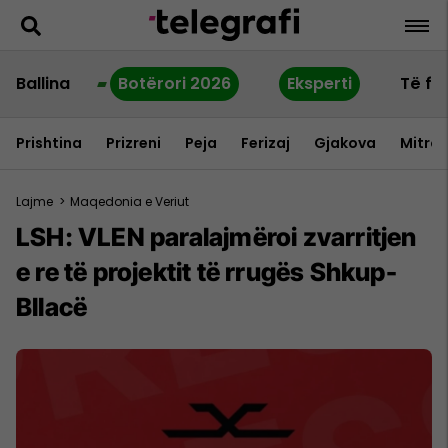
Ballina
Botërori 2026
Eksperti
Të fu
Prishtina
Prizreni
Peja
Ferizaj
Gjakova
Mitrov
Lajme
>
Maqedonia e Veriut
LSH: VLEN paralajmëroi zvarritjen
e re të projektit të rrugës Shkup-
Bllacë