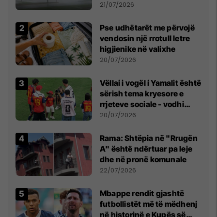
fuqishme me breshër dhe
21/07/2026
erëra të forta
Pse udhëtarët me përvojë
vendosin një rrotull letre
higjienike në valixhe
20/07/2026
Vëllai i vogël i Yamalit është
sërish tema kryesore e
rrjeteve sociale - vodhi
vëmendjen pas finales së
20/07/2026
Kupës së Botës
Rama: Shtëpia në "Rrugën
A" është ndërtuar pa leje
dhe në pronë komunale
22/07/2026
Mbappe rendit gjashtë
futbollistët më të mëdhenj
në historinë e Kupës së