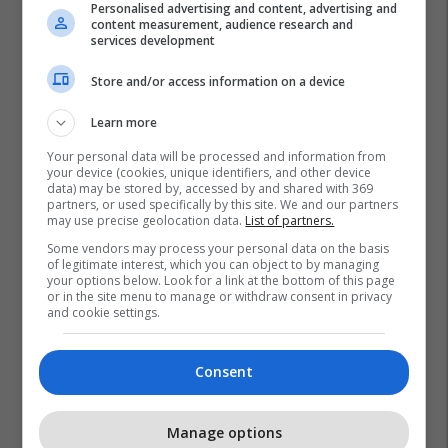
Personalised advertising and content, advertising and
content measurement, audience research and
services development
Store and/or access information on a device
Learn more
Your personal data will be processed and information from
your device (cookies, unique identifiers, and other device
data) may be stored by, accessed by and shared with 369
partners, or used specifically by this site. We and our partners
may use precise geolocation data.
List of partners.
Some vendors may process your personal data on the basis
Vlen
Lidhja Shqiptare - Mk
of legitimate interest, which you can object to by managing
your options below. Look for a link at the bottom of this page
or in the site menu to manage or withdraw consent in privacy
and cookie settings.
Consent
Manage options