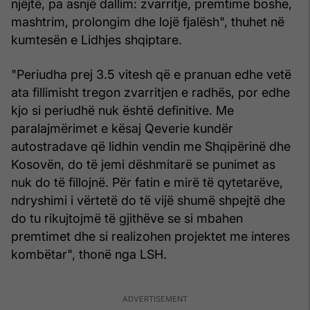
njëjtë, pa asnjë dallim: zvarritje, premtime boshe,
mashtrim, prolongim dhe lojë fjalësh", thuhet në
kumtesën e Lidhjes shqiptare.
"Periudha prej 3.5 vitesh që e pranuan edhe vetë
ata fillimisht tregon zvarritjen e radhës, por edhe
kjo si periudhë nuk është definitive. Me
paralajmërimet e kësaj Qeverie kundër
autostradave që lidhin vendin me Shqipërinë dhe
Kosovën, do të jemi dëshmitarë se punimet as
nuk do të fillojnë. Për fatin e mirë të qytetarëve,
ndryshimi i vërtetë do të vijë shumë shpejtë dhe
do tu rikujtojmë të gjithëve se si mbahen
premtimet dhe si realizohen projektet me interes
kombëtar", thonë nga LSH.