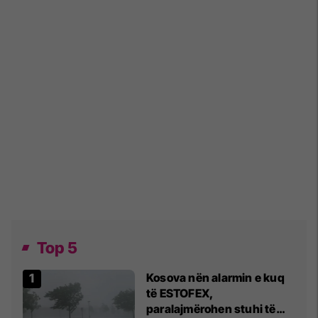
Top 5
Kosova nën alarmin e kuq
të ESTOFEX,
paralajmërohen stuhi të