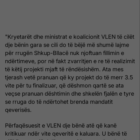
"Kryetarët dhe ministrat e koalicionit VLEN të cilët
dje bënin gara se cili do të bëjë më shumë lajme
për rrugën Shkup-Bllacë nuk njoftuan fillimin e
ndërtimeve, por në fakt zvarritjen e re të realizimit
të këtij projekti mjaft të rëndësishëm. Ata mes
tjerash vetë pranuan që ky projekt do të merr 3.5
vite për tu finalizuar, që dëshmon qartë se ata
veçse pranuan dështimin dhe shkelën fjalën e tyre
se rruga do të ndërtohet brenda mandatit
qeverisës.
Përfaqësuesit e VLEN dje bënë atë që kanë
kritikuar ndër vite qeveritë e kaluara. U bënë të