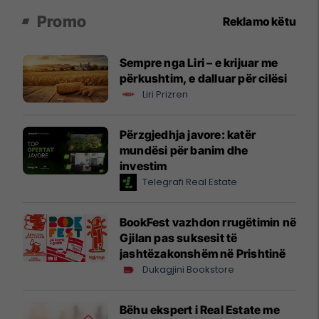
Promo
Reklamo këtu
Sempre nga Liri – e krijuar me
përkushtim, e dalluar për cilësi
Liri Prizren
Përzgjedhja javore: katër
mundësi për banim dhe
investim
Telegrafi Real Estate
BookFest vazhdon rrugëtimin në
Gjilan pas suksesit të
jashtëzakonshëm në Prishtinë
Dukagjini Bookstore
Bëhu ekspert i Real Estate me