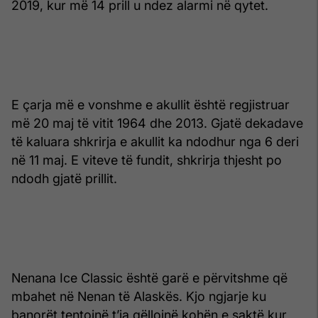
2019, kur më 14 prill u ndez alarmi në qytet.
E çarja më e vonshme e akullit është regjistruar
më 20 maj të vitit 1964 dhe 2013. Gjatë dekadave
të kaluara shkrirja e akullit ka ndodhur nga 6 deri
në 11 maj. E viteve të fundit, shkrirja thjesht po
ndodh gjatë prillit.
Nenana Ice Classic është garë e përvitshme që
mbahet në Nenan të Alaskës. Kjo ngjarje ku
banorët tentojnë t’ia qëllojnë kohën e saktë kur