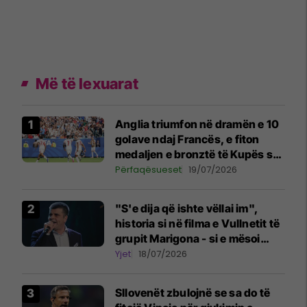
Më të lexuarat
Anglia triumfon në dramën e 10
golave ndaj Francës, e fiton
medaljen e bronztë të Kupës së
Botës
Përfaqësueset
19/07/2026
"S'e dija që ishte vëllai im",
historia si në filma e Vullnetit të
grupit Marigona - si e mësoi
motra e tij pas shumë vitesh që
Yjet
18/07/2026
ishin familje
Sllovenët zbulojnë se sa do të