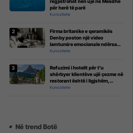
regjistrohet nën ujë në Mesdhe
për herë të parë
Kuriozitete
Firma britanike e qeramikës
Denby poston një video
lamtumire emocionale ndërsa
prodhimi përfundon pas 217
Kuriozitete
vitesh
Refuzimi i hotelit për t'u
shërbyer klientëve ujë çezme në
restorant është i ligjshëm,
vendosi gjykata më e lartë
Kuriozitete
italiane
Në trend Botë