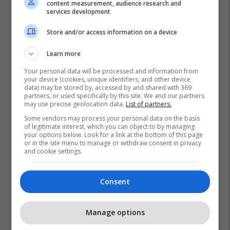
madh të programeve të
content measurement, audience research and
services development
akredituara në sektorin privat
UBT
Store and/or access information on a device
Learn more
Your personal data will be processed and information from
your device (cookies, unique identifiers, and other device
data) may be stored by, accessed by and shared with 369
partners, or used specifically by this site. We and our partners
may use precise geolocation data.
List of partners.
Some vendors may process your personal data on the basis
of legitimate interest, which you can object to by managing
your options below. Look for a link at the bottom of this page
or in the site menu to manage or withdraw consent in privacy
and cookie settings.
Consent
Manage options