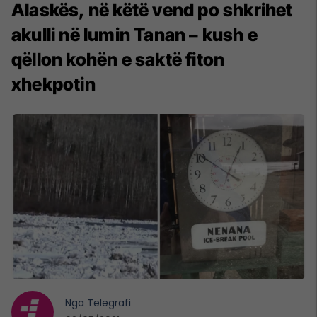
Alaskës, në këtë vend po shkrihet
akulli në lumin Tanan – kush e
qëllon kohën e saktë fiton
xhekpotin
Nga
Telegrafi