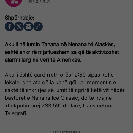
02/05/2021
Akulli në lumin Tanana në Nenana të Alaskës,
është shkrirë mjaftueshëm sa që të aktivizohet
alarmi larg në veri të Amerikës.
Akulli është çarë rreth orës 12:50 sipas kohë
lokale, dhe ata që ia kanë qëlluar momentin e
saktë të shkrirjes së lumit të ngrirë këtë vit nëpër
bastoret e Nenana Ice Classic, do të ndajnë
xhekpotin prej 233.591 dollarë, transmeton
Telegrafi.