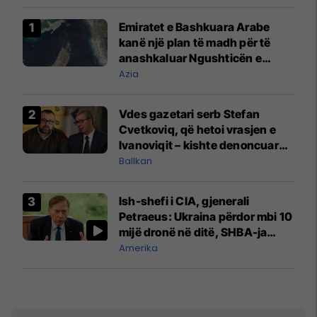
Emiratet e Bashkuara Arabe
kanë një plan të madh për të
anashkaluar Ngushticën e
Hormuzit
Azia
Vdes gazetari serb Stefan
Cvetkoviq, që hetoi vrasjen e
Ivanoviqit – kishte denoncuar
kërcënime ndaj vëllezërve
Ballkan
Vuçiq
Ish-shefi i CIA, gjenerali
Petraeus: Ukraina përdor mbi 10
mijë dronë në ditë, SHBA-ja
mbetet shumë prapa në
Amerika
prodhim