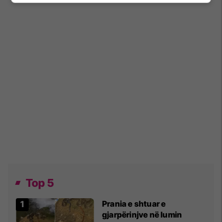
Top 5
Prania e shtuar e
gjarpërinjve në lumin