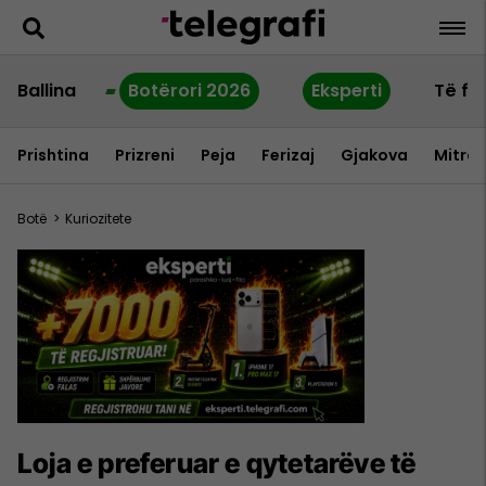
Ballina
Botërori 2026
Eksperti
Të fu
Prishtina
Prizreni
Peja
Ferizaj
Gjakova
Mitrov
Botë
>
Kuriozitete
Loja e preferuar e qytetarëve të