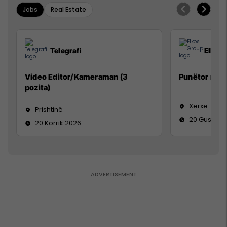
Jobs
Real Estate
Telegrafi
Elkos
Video Editor/Kameraman (3
Punëtor në 
pozita)
Xërxe
Prishtinë
20 Gusht 2
20 Korrik 2026