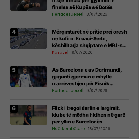
fitojë Vincic për gjykimin e
finales së Kupës së Botës
Përfaqësueset
18/07/2026
Mërgimtarët në pritje prej orësh
në kufirin Kroaci-Serbi,
këshilltarja shqiptare e MPJ-së
kroate tregon arsyet
Kosovë
19/07/2026
As Barcelona e as Dortmundi,
gjiganti gjerman e mbyllë
marrëveshjen për Fisnik
Asllanin
Përfaqësueset
19/07/2026
Flick i tregoi derën e largimit,
klube të mëdha hidhen në garë
për yllin e Barcelonës
Ndërkombëtare
18/07/2026