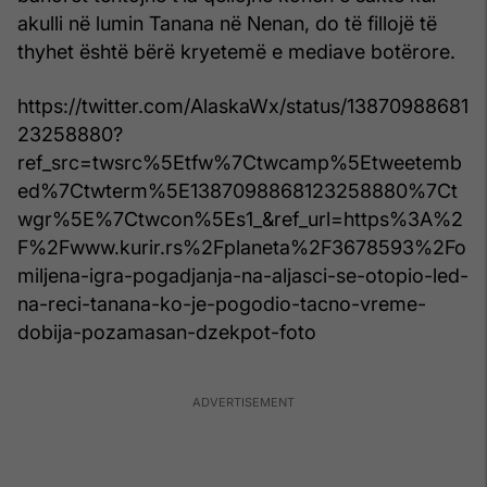
akulli në lumin Tanana në Nenan, do të fillojë të
thyhet është bërë kryetemë e mediave botërore.
https://twitter.com/AlaskaWx/status/13870988681
23258880?
ref_src=twsrc%5Etfw%7Ctwcamp%5Etweetemb
ed%7Ctwterm%5E1387098868123258880%7Ct
wgr%5E%7Ctwcon%5Es1_&ref_url=https%3A%2
F%2Fwww.kurir.rs%2Fplaneta%2F3678593%2Fo
miljena-igra-pogadjanja-na-aljasci-se-otopio-led-
na-reci-tanana-ko-je-pogodio-tacno-vreme-
dobija-pozamasan-dzekpot-foto