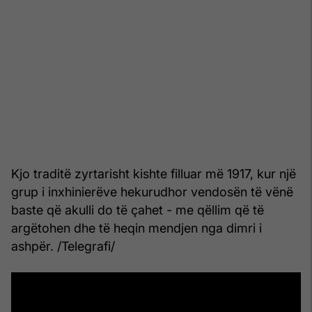
Kjo traditë zyrtarisht kishte filluar më 1917, kur një
grup i inxhinierëve hekurudhor vendosën të vënë
baste që akulli do të çahet - me qëllim që të
argëtohen dhe të heqin mendjen nga dimri i
ashpër. /Telegrafi/