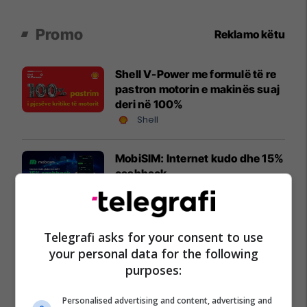
Promo
Reklamo këtu
Shell V-Power me formulë të re
pastron motorin e makinës suaj
deri në 100%
Shell
MobiSIM: Internet kudo dhe 15%
cashback
MobiSIM
Frutex lanson në treg ART
Telegrafi asks for your consent to use
Ketchup
your personal data for the following
Frutex
purposes:
UBT i pari me numrin më të
Personalised advertising and content, advertising and