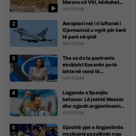
Morava në Viti, kërkohet
kujdes nga qytetarët
14/07/2026
Aeroplani më i ri luftarak i
Gjermanisë u ngrit për herë
të parë në qiell
16/07/2026
Tha se do ta pastronte
etnikisht Kosovën po të
ishte në vend të
Millosheviqit, Lëvizja e
14/07/2026
Qytetarëve të Lirë në Serbi
kërkon shkarkimin e
Legjenda e Spanjës
menjëhershëm të
befason: Lë jashtë Messin
Snezhana Paunoviq
dhe zgjedh argjentinasin
më të mirë në botë
15/07/2026
Gjashtë yjet e Argjentinës
rrezikojnë pezullimin nga