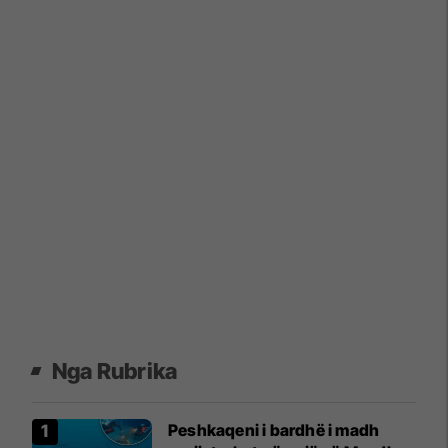
Nga Rubrika
Peshkaqeni i bardhë i madh