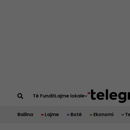
Të Fundit
Lajme lokale
Ballina
Lajme
Botë
Ekonomi
T