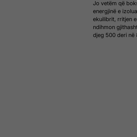
Jo vetëm që boksi
energjinë e izolu
ekuilibrit, rritje
ndihmon gjithasht
djeg 500 deri në 