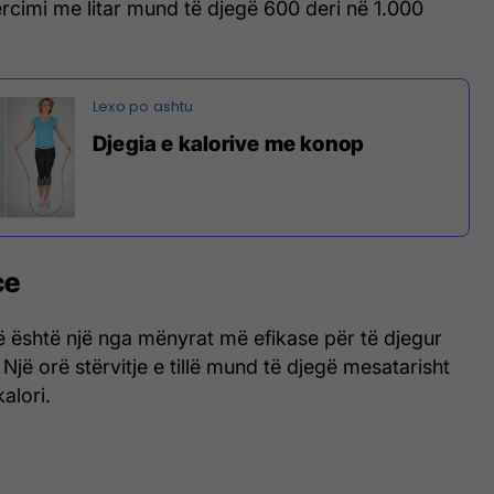
ërcimi me litar mund të djegë 600 deri në 1.000
Djegia e kalorive me konop
ce
ë është një nga mënyrat më efikase për të djegur
Një orë stërvitje e tillë mund të djegë mesatarisht
alori.