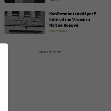
lënduar në Turqi
Konfirmohet rasti i parë
këtë vit me Virusin e
Nilit në Kosovë
Shëndetësi