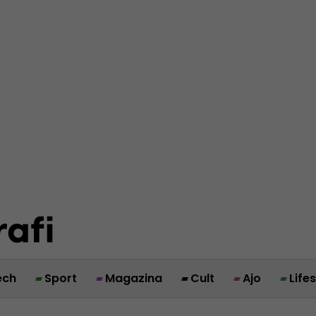
ech
Sport
Magazina
Cult
Ajo
Life