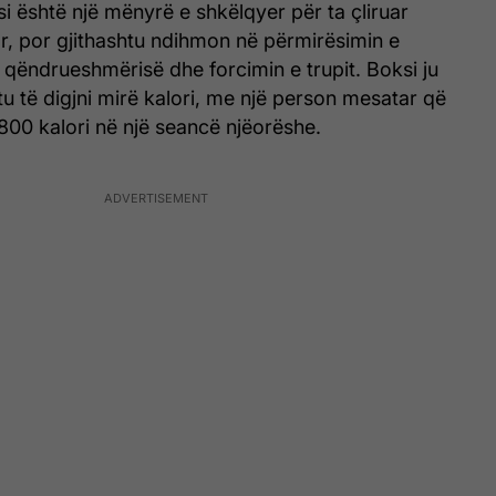
 është një mënyrë e shkëlqyer për ta çliruar
ar, por gjithashtu ndihmon në përmirësimin e
n e qëndrueshmërisë dhe forcimin e trupit. Boksi ju
u të digjni mirë kalori, me një person mesatar që
800 kalori në një seancë njëorëshe.