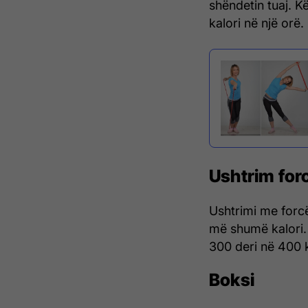
shëndetin tuaj. K
kalori në një orë.
Ushtrim for
Ushtrimi me forc
më shumë kalori. 
300 deri në 400 k
Boksi