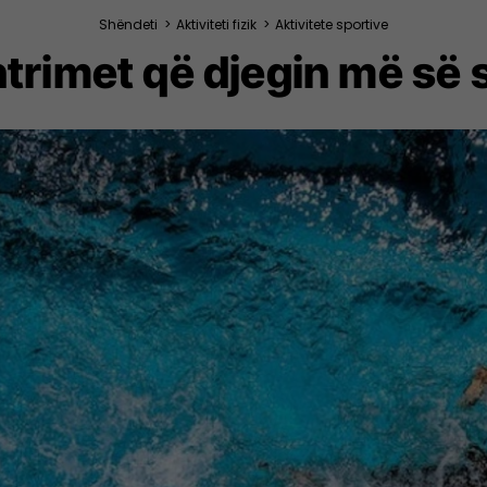
Shëndeti
>
Aktiviteti fizik
>
Aktivitete sportive
trimet që djegin më së 