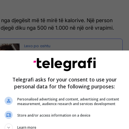
 nga djegësit më të mirë të kalorive. Një person
djegë diku nga 500 në 1.000 në një orë vrapimi.
Mënyrat për të djegur kalori derisa
jeni duke fjetur
Telegrafi asks for your consent to use your
personal data for the following purposes:
Personalised advertising and content, advertising and content
measurement, audience research and services development
ërvitje me ndikim të ulët që synon gjithashtu grupe
kujve. Në vetëm 30 minuta not, një person mesatar
Store and/or access information on a device
 deri në 300 kalori.
Learn more