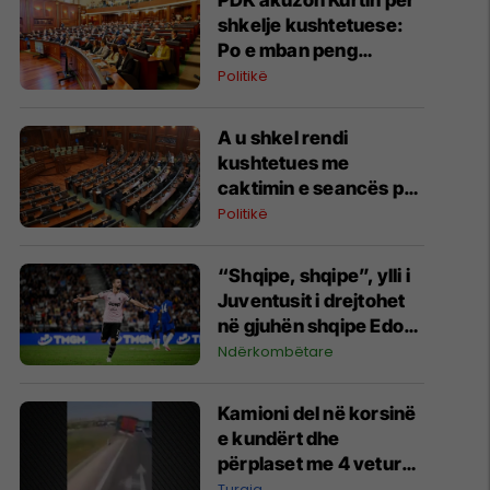
PDK akuzon Kurtin për
shkelje kushtetuese:
Po e mban peng
konstituimin e Kuvendit
Politikë
A u shkel rendi
kushtetues me
caktimin e seancës për
të shtunën?
Politikë
“Shqipe, shqipe”, ylli i
Juventusit i drejtohet
në gjuhën shqipe Edon
Zhegrovës
Ndërkombëtare
Kamioni del në korsinë
e kundërt dhe
përplaset me 4 vetura,
një i vdekur dhe 10 të
Turqia