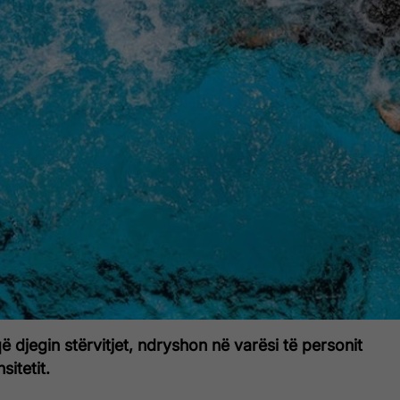
ë djegin stërvitjet, ndryshon në varësi të personit
sitetit.