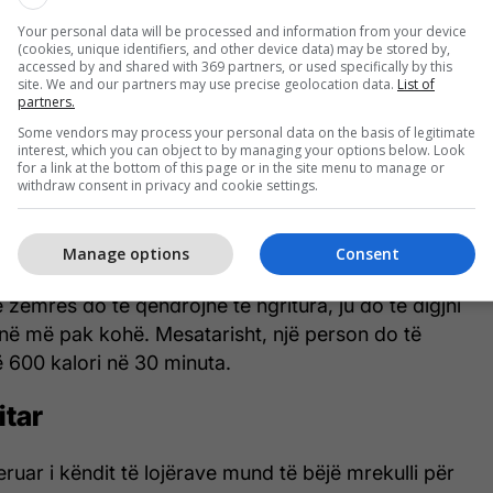
Your personal data will be processed and information from your device
(cookies, unique identifiers, and other device data) may be stored by,
accessed by and shared with 369 partners, or used specifically by this
ë shëtitje e bukur me biçikletë kur moti është i
site. We and our partners may use precise geolocation data.
List of
partners.
akt është gjithashtu një stërvitje e shkëlqyer. Një
Some vendors may process your personal data on the basis of legitimate
dhe i qëndrueshëm me biçikletë mund të djegë deri
interest, which you can object to by managing your options below. Look
0 kalori në një orë.
for a link at the bottom of this page or in the site menu to manage or
withdraw consent in privacy and cookie settings.
interval të intensitetit të lartë (HIIT)
Manage options
Consent
ensitet, ushtrimet HIIT ofrojnë pikërisht këtë. Për
e zemrës do të qëndrojnë të ngritura, ju do të digjni
në më pak kohë. Mesatarisht, një person do të
 600 kalori në 30 minuta.
itar
feruar i këndit të lojërave mund të bëjë mrekulli për