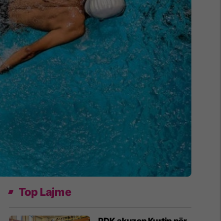
Top Lajme