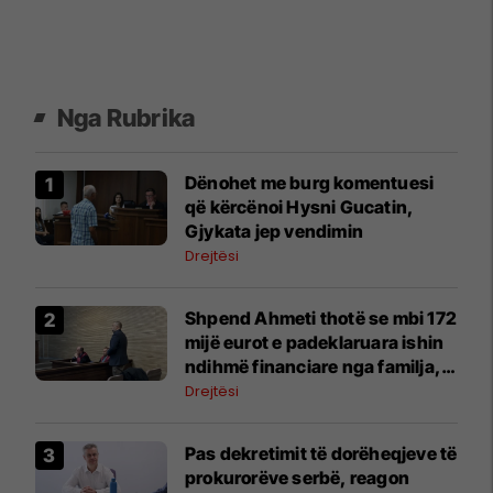
Nga Rubrika
Dënohet me burg komentuesi
që kërcënoi Hysni Gucatin,
Gjykata jep vendimin
Drejtësi
Shpend Ahmeti thotë se mbi 172
mijë eurot e padeklaruara ishin
ndihmë financiare nga familja,
Prokuroria propozon t’i
Drejtësi
konfiskohet kjo shumë
Pas dekretimit të dorëheqjeve të
prokurorëve serbë, reagon