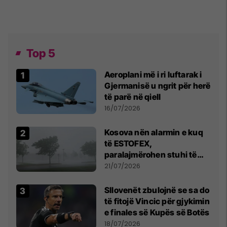
Top 5
Aeroplani më i ri luftarak i
Gjermanisë u ngrit për herë
të parë në qiell
16/07/2026
Kosova nën alarmin e kuq
të ESTOFEX,
paralajmërohen stuhi të
fuqishme me breshër dhe
21/07/2026
erëra të forta
Sllovenët zbulojnë se sa do
të fitojë Vincic për gjykimin
e finales së Kupës së Botës
18/07/2026