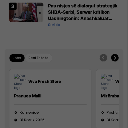
Pas nisjes së dialogut strategjik
SHBA-Serbi, Serwer kritikon
Uashingtonin: Anashkaluat
Banjskën, sulmin ndaj KFOR-it
Serbia
dhe rrëmbimin e Policëve të
Kosovës
Jobs
Real Estate
Viva Fresh Store
Viva F
Pranues Malli
Mirëmbajtës
Kamenicë
Prishtinë
31 Korrik 2026
31 Korrik 20