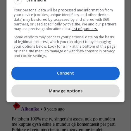
Learn more
Albin Kurti
Lvv
Deputetët E Vv-Së
Your personal data will be processed and information from
your device (cookies, unique identifiers, and other device
data) may be stored by, accessed by and shared with 369
partners, or used specifically by this site. We and our partners
may use precise geolocation data.
List of partners.
Some vendors may process your personal data on the basis
of legitimate interest, which you can object to by managing
your options below. Look for a link at the bottom of this page
or in the site menu to manage or withdraw consent in privacy
and cookie settings.
Consent
Manage options