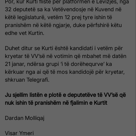
Por, kur Kurti fliste për platformën e Lëvizjes, nga
32 deputetë sa ka Vetëvendosje në Kuvend në
këtë legjislaturë, vetëm 12 prej tyre ishin të
pranishëm në këtë ngjarje, duke përfshirë këtu
edhe vet Kurtin.
Duhet ditur se Kurti është kandidati i vetëm për
kryetar të VV’së në votimin që mbahet më datën
21 janar, ndërsa grupi ‘i të dorëhequrve’ ka
kërkuar nga ai që të mos kandidojë për kryetar,
shkruan Telegrafi.
Ju sjellim listën e plotë e deputetëve të VV’së që
nuk ishin të pranishëm në fjalimin e Kurtit
Dardan Molliqaj
Visar Ymeri