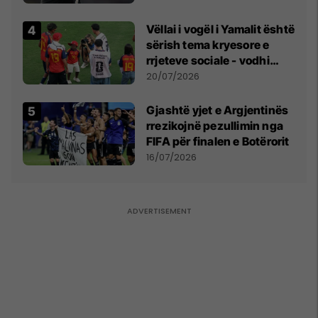
Vëllai i vogël i Yamalit është
sërish tema kryesore e
rrjeteve sociale - vodhi
vëmendjen pas finales së
20/07/2026
Kupës së Botës
Gjashtë yjet e Argjentinës
rrezikojnë pezullimin nga
FIFA për finalen e Botërorit
16/07/2026