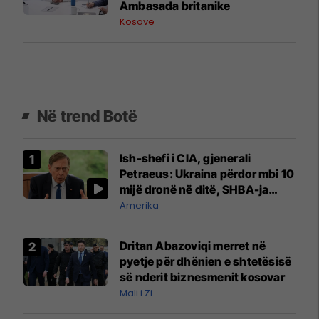
Ambasada britanike
Kosovë
Në trend Botë
Ish-shefi i CIA, gjenerali
Petraeus: Ukraina përdor mbi 10
mijë dronë në ditë, SHBA-ja
mbetet shumë prapa në
Amerika
prodhim
Dritan Abazoviqi merret në
pyetje për dhënien e shtetësisë
së nderit biznesmenit kosovar
Mali i Zi