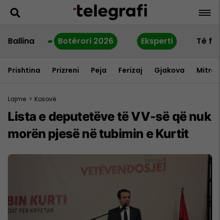
Ballina
Botërori 2026
Eksperti
Të fu
Prishtina
Prizreni
Peja
Ferizaj
Gjakova
Mitrov
Lajme
>
Kosovë
Lista e deputetëve të VV-së që nuk
morën pjesë në tubimin e Kurtit