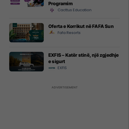
Programim
Cacttus Education
Oferta e Korrikut në FAFA Sun
Fafa Resorts
EXFIS – Katër stinë, një zgjedhje
e sigurt
EXFIS