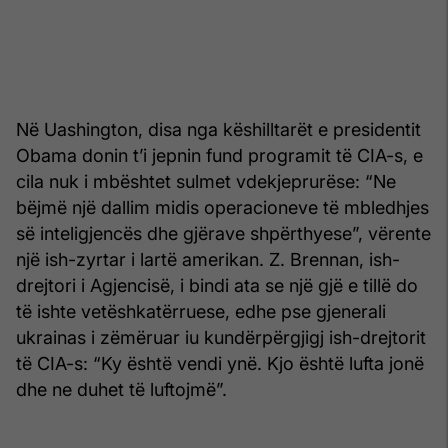
Në Uashington, disa nga këshilltarët e presidentit
Obama donin t’i jepnin fund programit të CIA-s, e
cila nuk i mbështet sulmet vdekjeprurëse: “Ne
bëjmë një dallim midis operacioneve të mbledhjes
së inteligjencës dhe gjërave shpërthyese”, vërente
një ish-zyrtar i lartë amerikan. Z. Brennan, ish-
drejtori i Agjencisë, i bindi ata se një gjë e tillë do
të ishte vetëshkatërruese, edhe pse gjenerali
ukrainas i zëmëruar iu kundërpërgjigj ish-drejtorit
të CIA-s: “Ky është vendi ynë. Kjo është lufta jonë
dhe ne duhet të luftojmë”.