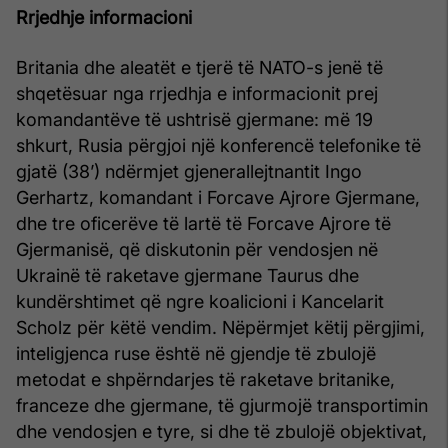
Rrjedhje informacioni
Britania dhe aleatët e tjerë të NATO-s jenë të
shqetësuar nga rrjedhja e informacionit prej
komandantëve të ushtrisë gjermane: më 19
shkurt, Rusia përgjoi një konferencë telefonike të
gjatë (38’) ndërmjet gjenerallejtnantit Ingo
Gerhartz, komandant i Forcave Ajrore Gjermane,
dhe tre oficerëve të lartë të Forcave Ajrore të
Gjermanisë, që diskutonin për vendosjen në
Ukrainë të raketave gjermane Taurus dhe
kundërshtimet që ngre koalicioni i Kancelarit
Scholz për këtë vendim. Nëpërmjet këtij përgjimi,
inteligjenca ruse është në gjendje të zbulojë
metodat e shpërndarjes të raketave britanike,
franceze dhe gjermane, të gjurmojë transportimin
dhe vendosjen e tyre, si dhe të zbulojë objektivat,