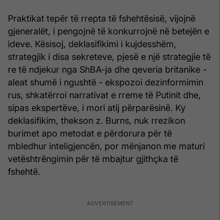
Praktikat tepër të rrepta të fshehtësisë, vijojnë
gjeneralët, i pengojnë të konkurrojnë në betejën e
ideve. Kësisoj, deklasifikimi i kujdesshëm,
strategjik i disa sekreteve, pjesë e një strategjie të
re të ndjekur nga ShBA-ja dhe qeveria britanike -
aleat shumë i ngushtë - ekspozoi dezinformimin
rus, shkatërroi narrativat e rreme të Putinit dhe,
sipas ekspertëve, i mori atij përparësinë. Ky
deklasifikim, thekson z. Burns, nuk rrezikon
burimet apo metodat e përdorura për të
mbledhur inteligjencën, por mënjanon me maturi
vetështrëngimin për të mbajtur gjithçka të
fshehtë.