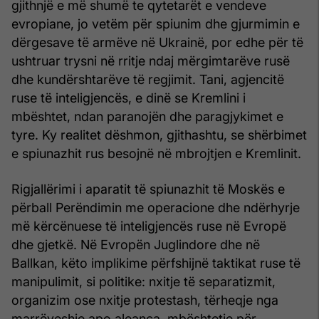
gjithnjë e më shumë te qytetarët e vendeve
evropiane, jo vetëm për spiunim dhe gjurmimin e
dërgesave të armëve në Ukrainë, por edhe për të
ushtruar trysni në rritje ndaj mërgimtarëve rusë
dhe kundërshtarëve të regjimit. Tani, agjencitë
ruse të inteligjencës, e dinë se Kremlini i
mbështet, ndan paranojën dhe paragjykimet e
tyre. Ky realitet dëshmon, gjithashtu, se shërbimet
e spiunazhit rus besojnë në mbrojtjen e Kremlinit.
Rigjallërimi i aparatit të spiunazhit të Moskës e
përball Perëndimin me operacione dhe ndërhyrje
më kërcënuese të inteligjencës ruse në Evropë
dhe gjetkë. Në Evropën Juglindore dhe në
Ballkan, këto implikime përfshijnë taktikat ruse të
manipulimit, si politike: nxitje të separatizmit,
organizim ose nxitje protestash, tërheqje nga
marrëveshje apo aleanca, mbështetje për