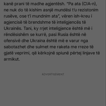
kanë prani të madhe agjentësh. “Pa ata (CIA-n),
ne nuk do të kishim asnjë mundësi t’u rezistonim
rusëve, ose t’i mundnim ata”, vëren ish-kreu i
agjencisë të brendshme të inteligjencës të
Ukrainës. Tani, ky rrjet inteligjence është më i
rëndësishëm se kurrë, pasi Rusia është në
ofensivë dhe Ukraina është më e varur nga
sabotazhet dhe sulmet me raketa me rreze të
gjatë veprimi, që kërkojnë spiunë përtej linjave të
armikut.