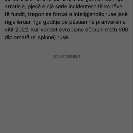
arratisje, pjesë e një serie incidentesh të kohëve
të fundit, tregon se forcat e inteligjencës ruse janë
rigjallëruar nga goditja që pësuan në pranverën e
vitit 2022, kur vendet evropiane dëbuan rreth 600
diplomatë (si spiunë) rusë.