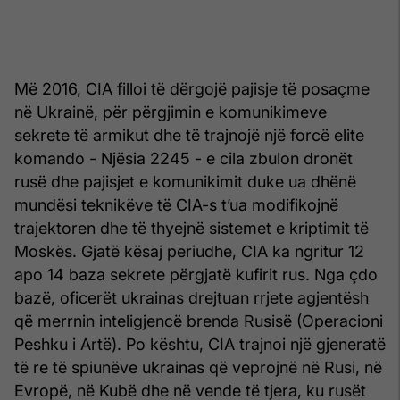
Më 2016, CIA filloi të dërgojë pajisje të posaçme
në Ukrainë, për përgjimin e komunikimeve
sekrete të armikut dhe të trajnojë një forcë elite
komando - Njësia 2245 - e cila zbulon dronët
rusë dhe pajisjet e komunikimit duke ua dhënë
mundësi teknikëve të CIA-s t’ua modifikojnë
trajektoren dhe të thyejnë sistemet e kriptimit të
Moskës. Gjatë kësaj periudhe, CIA ka ngritur 12
apo 14 baza sekrete përgjatë kufirit rus. Nga çdo
bazë, oficerët ukrainas drejtuan rrjete agjentësh
që merrnin inteligjencë brenda Rusisë (Operacioni
Peshku i Artë). Po kështu, CIA trajnoi një gjeneratë
të re të spiunëve ukrainas që veprojnë në Rusi, në
Evropë, në Kubë dhe në vende të tjera, ku rusët