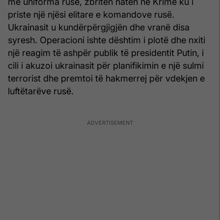
me uniforma ruse, zbritën natën në Krime ku i
priste një njësi elitare e komandove rusë.
Ukrainasit u kundërpërgjigjën dhe vranë disa
syresh. Operacioni ishte dështim i plotë dhe nxiti
një reagim të ashpër publik të presidentit Putin, i
cili i akuzoi ukrainasit për planifikimin e një sulmi
terrorist dhe premtoi të hakmerrej për vdekjen e
luftëtarëve rusë.