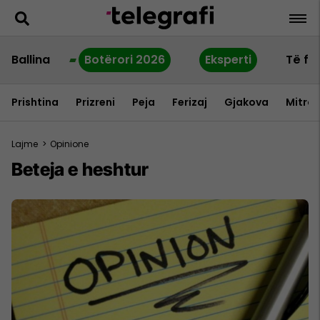
Ballina
Botërori 2026
Eksperti
Të fu
Prishtina
Prizreni
Peja
Ferizaj
Gjakova
Mitrov
Lajme
>
Opinione
Beteja e heshtur