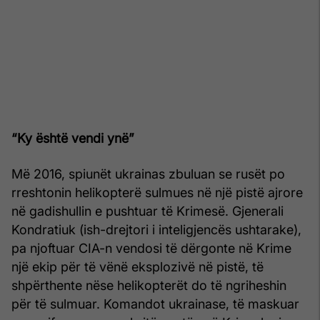
“Ky është vendi ynë”
Më 2016, spiunët ukrainas zbuluan se rusët po
rreshtonin helikopterë sulmues në një pistë ajrore
në gadishullin e pushtuar të Krimesë. Gjenerali
Kondratiuk (ish-drejtori i inteligjencës ushtarake),
pa njoftuar CIA-n vendosi të dërgonte në Krime
një ekip për të vënë eksplozivë në pistë, të
shpërthente nëse helikopterët do të ngriheshin
për të sulmuar. Komandot ukrainase, të maskuar