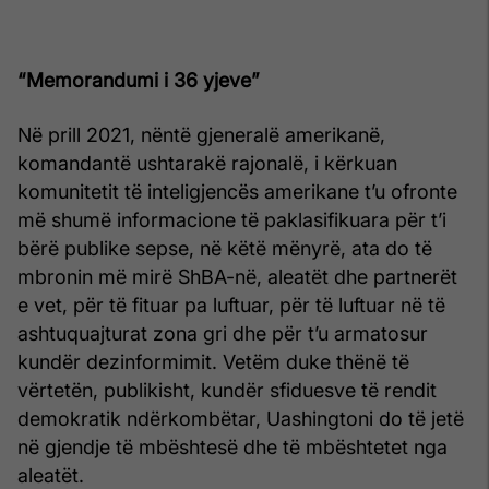
“Memorandumi i 36 yjeve”
Në prill 2021, nëntë gjeneralë amerikanë,
komandantë ushtarakë rajonalë, i kërkuan
komunitetit të inteligjencës amerikane t’u ofronte
më shumë informacione të paklasifikuara për t’i
bërë publike sepse, në këtë mënyrë, ata do të
mbronin më mirë ShBA-në, aleatët dhe partnerët
e vet, për të fituar pa luftuar, për të luftuar në të
ashtuquajturat zona gri dhe për t’u armatosur
kundër dezinformimit. Vetëm duke thënë të
vërtetën, publikisht, kundër sfiduesve të rendit
demokratik ndërkombëtar, Uashingtoni do të jetë
në gjendje të mbështesë dhe të mbështetet nga
aleatët.