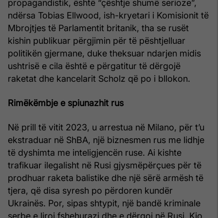
propagandistik, është “çështje shumë serioze”,
ndërsa Tobias Ellwood, ish-kryetari i Komisionit të
Mbrojtjes të Parlamentit britanik, tha se rusët
kishin publikuar përgjimin për të pështjelluar
politikën gjermane, duke theksuar ndarjen midis
ushtrisë e cila është e përgatitur të dërgojë
raketat dhe kancelarit Scholz që po i bllokon.
Rimëkëmbje e spiunazhit rus
Në prill të vitit 2023, u arrestua në Milano, për t’u
ekstraduar në ShBA, një biznesmen rus me lidhje
të dyshimta me inteligjencën ruse. Ai kishte
trafikuar ilegalisht në Rusi gjysmëpërçues për të
prodhuar raketa balistike dhe një sërë armësh të
tjera, që disa syresh po përdoren kundër
Ukrainës. Por, sipas shtypit, një bandë kriminale
serbe e liroi fshehurazi dhe e dërgoi në Rusi. Kjo