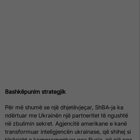
Bashkëpunim strategjik
Për më shumë se një dhjetëvjeçar, ShBA-ja ka
ndërtuar me Ukrainën një partneritet të ngushtë
në zbulimin sekret. Agjencitë amerikane e kanë
transformuar inteligjencën ukrainase, që shihej si
tërësisht e kompromentuar nga Rusia, në një nga