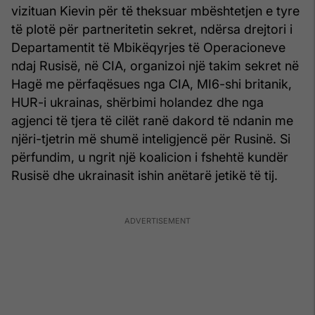
vizituan Kievin për të theksuar mbështetjen e tyre
të plotë për partneritetin sekret, ndërsa drejtori i
Departamentit të Mbikëqyrjes të Operacioneve
ndaj Rusisë, në CIA, organizoi një takim sekret në
Hagë me përfaqësues nga CIA, MI6-shi britanik,
HUR-i ukrainas, shërbimi holandez dhe nga
agjenci të tjera të cilët ranë dakord të ndanin me
njëri-tjetrin më shumë inteligjencë për Rusinë. Si
përfundim, u ngrit një koalicion i fshehtë kundër
Rusisë dhe ukrainasit ishin anëtarë jetikë të tij.