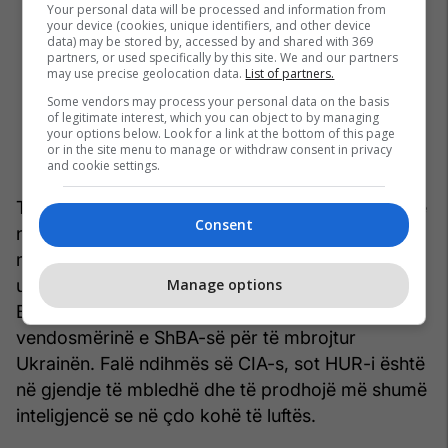
Your personal data will be processed and information from
your device (cookies, unique identifiers, and other device
data) may be stored by, accessed by and shared with 369
partners, or used specifically by this site. We and our partners
may use precise geolocation data.
List of partners.
Some vendors may process your personal data on the basis
of legitimate interest, which you can object to by managing
your options below. Look for a link at the bottom of this page
or in the site menu to manage or withdraw consent in privacy
and cookie settings.
Tani që republikanët në Dhomën e Përfaqësuesve
Consent
nuk kanë arritur ende të miratojnë ndihmën
miliarda dollarëshe (60) për Ukrainën, zbulimi
ukrainas është i shqetësuar. Vizita e drejtorit
Manage options
Burns në Kiev, më 22 shkurt, flet qartas për
vendosmërinë e ShBA-së për të mbrojtur
Ukrainën. Falë ndihmës së CIA-s, sot HUR-i është
në gjendje të mbledhë dhe të prodhojë më shumë
inteligjencë se në çdo kohë të luftës.