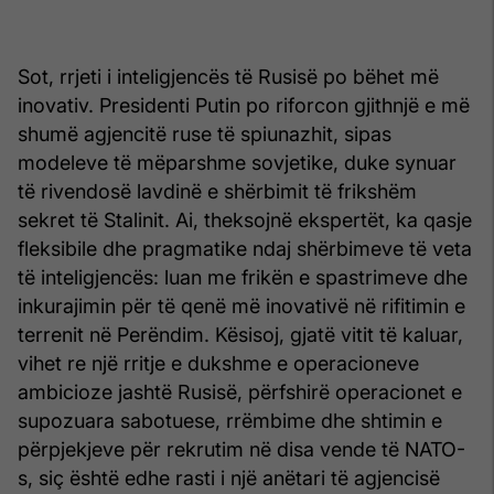
Sot, rrjeti i inteligjencës të Rusisë po bëhet më
inovativ. Presidenti Putin po riforcon gjithnjë e më
shumë agjencitë ruse të spiunazhit, sipas
modeleve të mëparshme sovjetike, duke synuar
të rivendosë lavdinë e shërbimit të frikshëm
sekret të Stalinit. Ai, theksojnë ekspertët, ka qasje
fleksibile dhe pragmatike ndaj shërbimeve të veta
të inteligjencës: luan me frikën e spastrimeve dhe
inkurajimin për të qenë më inovativë në rifitimin e
terrenit në Perëndim. Kësisoj, gjatë vitit të kaluar,
vihet re një rritje e dukshme e operacioneve
ambicioze jashtë Rusisë, përfshirë operacionet e
supozuara sabotuese, rrëmbime dhe shtimin e
përpjekjeve për rekrutim në disa vende të NATO-
s, siç është edhe rasti i një anëtari të agjencisë