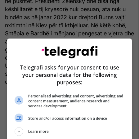
në pushtet. Presidenti Zelensky dhe disa nga
këshilltarët e tij kryesorë nuk besuan, ata nuk u
bindën as në janar 2022 kur drejtori Burns vajti
nxitimthi në Kiev për t’i kthjelluar. Në këtë kohë,
Shtëpia e Bardhë i mënjanoi pengesat e vjetra dhe
autorizoi agjencitë e spiunazhit t’u ofronin
gjegjësve ukrainas informacion edhe për
operacionet me pasoja të rënda që kryheshin në
Ukrainë dhe, brenda disa javësh, CIA dërgoi
Telegrafi asks for your consent to use
shumë oficerë të rinj për të ndihmuar kolegët
your personal data for the following
purposes:
ukrainas.
Personalised advertising and content, advertising and
content measurement, audience research and
services development
Store and/or access information on a device
Learn more