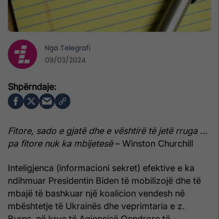
Nga
Telegrafi
09/03/2024
Fitore, sado e gjatë dhe e vështirë të jetë rruga ...
pa fitore nuk ka mbijetesë
– Winston Churchill
Inteligjenca (informacioni sekret) efektive e ka
ndihmuar Presidentin Biden të mobilizojë dhe të
mbajë të bashkuar një koalicion vendesh në
mbështetje të Ukrainës dhe veprimtaria e z.
Burns, në krye të Agjencisë Qendrore të