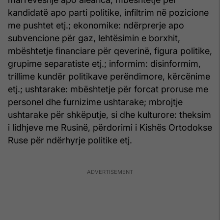
kandidatë apo parti politike, infiltrim në pozicione
me pushtet etj.; ekonomike: ndërprerje apo
subvencione për gaz, lehtësimin e borxhit,
mbështetje financiare për qeverinë, figura politike,
grupime separatiste etj.; informim: disinformim,
trillime kundër politikave perëndimore, kërcënime
etj.; ushtarake: mbështetje për forcat proruse me
personel dhe furnizime ushtarake; mbrojtje
ushtarake për shkëputje, si dhe kulturore: theksim
i lidhjeve me Rusinë, përdorimi i Kishës Ortodokse
Ruse për ndërhyrje politike etj.