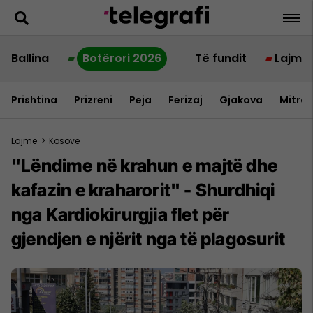
Ballina
Botërori 2026
Të fundit
Lajme
Prishtina
Prizreni
Peja
Ferizaj
Gjakova
Mitrov
Lajme
>
Kosovë
"Lëndime në krahun e majtë dhe
kafazin e kraharorit" - Shurdhiqi
nga Kardiokirurgjia flet për
gjendjen e njërit nga të plagosurit