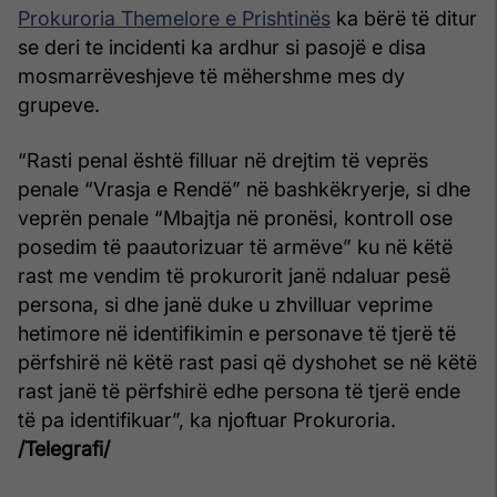
Prokuroria Themelore e Prishtinës
ka bërë të ditur
se deri te incidenti ka ardhur si pasojë e disa
mosmarrëveshjeve të mëhershme mes dy
grupeve.
“Rasti penal është filluar në drejtim të veprës
penale “Vrasja e Rendë” në bashkëkryerje, si dhe
veprën penale “Mbajtja në pronësi, kontroll ose
posedim të paautorizuar të armëve” ku në këtë
rast me vendim të prokurorit janë ndaluar pesë
persona, si dhe janë duke u zhvilluar veprime
hetimore në identifikimin e personave të tjerë të
përfshirë në këtë rast pasi që dyshohet se në këtë
rast janë të përfshirë edhe persona të tjerë ende
të pa identifikuar”, ka njoftuar Prokuroria.
/Telegrafi/