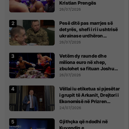
Kristian Prengës
26/07/2026
Pesë ditë pas marrjes së
detyrës, shefi i ri i ushtrisë
ukrainase urdhëron
kontroll të madh
26/07/2026
Vetëm dy raunde dhe
miliona euro në xhep,
zbulohet sa fituan Joshua
e Prenga
26/07/2026
Vëllai iu etiketua si pjesëtar
i grupit të Arkanit, Drejtori i
Ekonomisë në Prizren
mohon pretendimet
24/07/2026
Gjithçka që ndodhi në
Kuvendin e