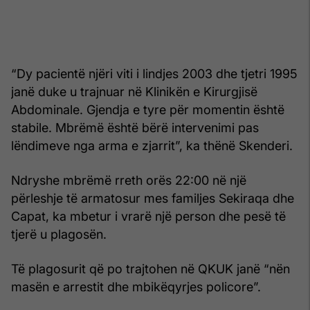
“Dy pacientë njëri viti i lindjes 2003 dhe tjetri 1995
janë duke u trajnuar në Klinikën e Kirurgjisë
Abdominale. Gjendja e tyre për momentin është
stabile. Mbrëmë është bërë intervenimi pas
lëndimeve nga arma e zjarrit”, ka thënë Skenderi.
Ndryshe mbrëmë rreth orës 22:00 në një
përleshje të armatosur mes familjes Sekiraqa dhe
Capat, ka mbetur i vrarë një person dhe pesë të
tjerë u plagosën.
Të plagosurit që po trajtohen në QKUK janë “nën
masën e arrestit dhe mbikëqyrjes policore”.