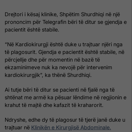
Drejtori i kësaj klinike, Shpëtim Shurdhiqi në një
prononcim për Telegrafin bëri të ditur se gjendja e
pacientit është stabile.
“Në Kardiokirurgji është duke u trajtuar njëri nga
të plagosurit. Gjendja e pacientit është stabile, në
përcjellje dhe për momentin në bazë të
ekzaminimeve nuk ka nevojë për intervenim
kardiokirurgjik”, ka thënë Shurdhiqi.
Ai tutje bëri të ditur se pacienti në fjalë nga të
shtënat me armë ka pësuar lëndime në regjionin e
krahut të majtë dhe kafazit të kraharorit.
Ndryshe, edhe dy të plagosur të tjerë janë duke u
trajtuar në
Klinikën e Kirurgjisë Abdominale.