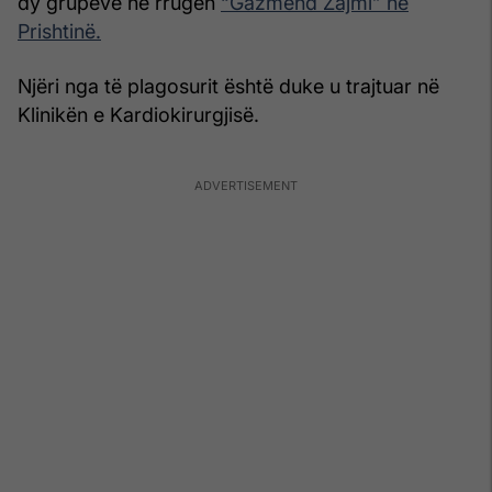
dy grupeve në rrugën
“Gazmend Zajmi” në
Prishtinë.
Njëri nga të plagosurit është duke u trajtuar në
Klinikën e Kardiokirurgjisë.