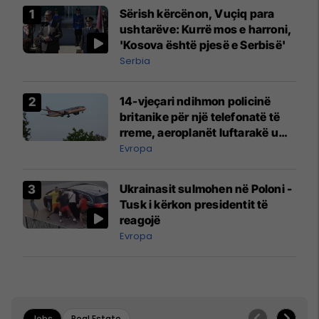
Sërish kërcënon, Vuçiq para
ushtarëve: Kurrë mos e harroni,
'Kosova është pjesë e Serbisë'
Serbia
14-vjeçari ndihmon policinë
britanike për një telefonatë të
rreme, aeroplanët luftarakë u
ngritën në ajër për të
Evropa
interceptuar fluturaken e Qatar
Airways që po shkonte drejt
Ukrainasit sulmohen në Poloni -
Mançesterit
Tusk i kërkon presidentit të
reagojë
Evropa
Jobs
Real Estate