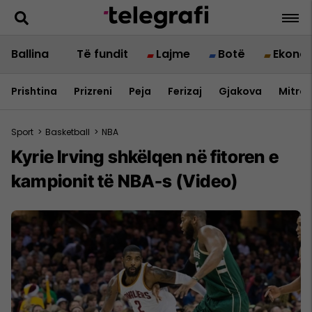
Ballina
Të fundit
Lajme
Botë
Ekono
Prishtina
Prizreni
Peja
Ferizaj
Gjakova
Mitrov
Sport
>
Basketball
>
NBA
Kyrie Irving shkëlqen në fitoren e
kampionit të NBA-s (Video)