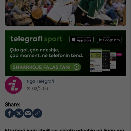
Nga
Telegrafi
22/12/2016
Mbrëmë janë zhvilluar shtatë ndeshje në ligën më