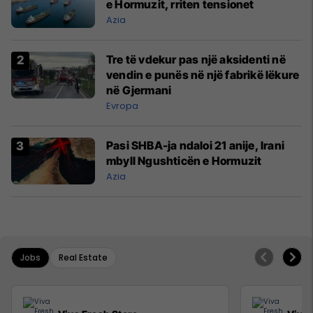
e Hormuzit, rriten tensionet
Azia
Tre të vdekur pas një aksidenti në
vendin e punës në një fabrikë lëkure
në Gjermani
Evropa
Pasi SHBA-ja ndaloi 21 anije, Irani
mbyll Ngushticën e Hormuzit
Azia
Jobs
Real Estate