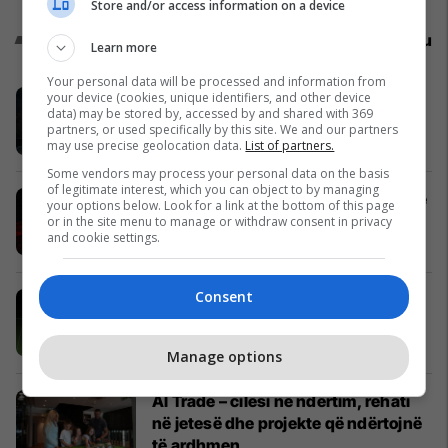
Store and/or access information on a device
Promo
Reklamo këtu
Learn more
Your personal data will be processed and information from
EXFIS - Çdo ditë me ty
your device (cookies, unique identifiers, and other device
data) may be stored by, accessed by and shared with 369
EXFIS
partners, or used specifically by this site. We and our partners
may use precise geolocation data.
List of partners.
Some vendors may process your personal data on the basis
of legitimate interest, which you can object to by managing
Cyberzone: IPKO fillon me një seri të
your options below. Look for a link at the bottom of this page
re për sigurinë digjitale në Kosovë
or in the site menu to manage or withdraw consent in privacy
and cookie settings.
IPKO
Consent
Po kërkon shtëpi apo banesë? Këto
janë 4 ofertat e javës
Telegrafi Real Estate
Manage options
Al Trade – cilësi në ndërtim, rehati
në jetesë dhe projekte që ndërtojnë
të ardhmen