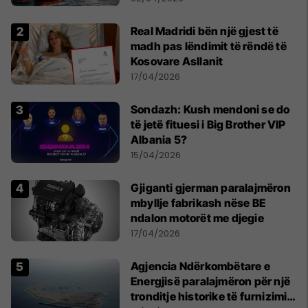
Real Madridi bën një gjest të
madh pas lëndimit të rëndë të
Kosovare Asllanit
17/04/2026
Sondazh: Kush mendoni se do
të jetë fituesi i Big Brother VIP
Albania 5?
15/04/2026
Gjiganti gjerman paralajmëron
mbyllje fabrikash nëse BE
ndalon motorët me djegie
17/04/2026
Agjencia Ndërkombëtare e
Energjisë paralajmëron për një
tronditje historike të furnizimit