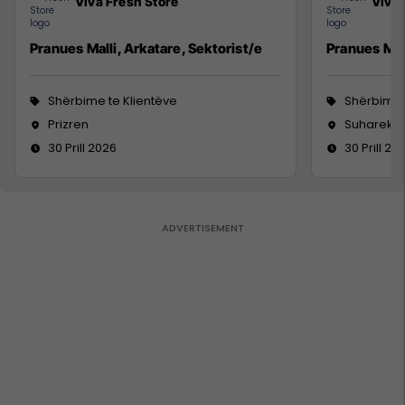
Viva Fresh Store
Viva 
Pranues Malli, Arkatare, Sektorist/e
Pranues Mall
Shërbime te Klientëve
Shërbime 
Prizren
Suharekë
30 Prill 2026
30 Prill 20