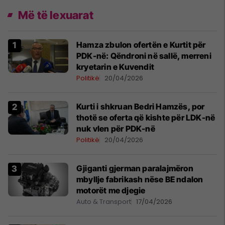
Më të lexuarat
Hamza zbulon ofertën e Kurtit për
PDK-në: Qëndroni në sallë, merreni
kryetarin e Kuvendit
Politikë
20/04/2026
Kurti i shkruan Bedri Hamzës, por
thotë se oferta që kishte për LDK-në
nuk vlen për PDK-në
Politikë
20/04/2026
Gjiganti gjerman paralajmëron
mbyllje fabrikash nëse BE ndalon
motorët me djegie
Auto & Transport
17/04/2026