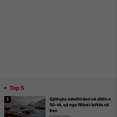
Top 5
Gjithçka ndodhi deri në ditën e
50-të, që nga fillimi i luftës në
Iran
02/04/2026