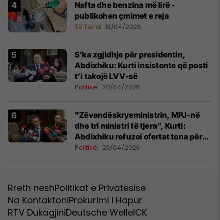
Nafta dhe benzina më lirë -
publikohen çmimet e reja
Të Tjera
19/04/2026
S'ka zgjidhje për presidentin,
Abdixhiku: Kurti insistonte që posti
t’i takojë LVV-së
Politikë
20/04/2026
"Zëvendëskryeministrin, MPJ-në
dhe tri ministri të tjera”, Kurti:
Abdixhiku refuzoi ofertat tona për
bashkëqeverisje
Politikë
20/04/2026
Rreth nesh
Politikat e Privatësisë
Na Kontaktoni
Prokurimi i Hapur
RTV Dukagjini
Deutsche Welle
ICK