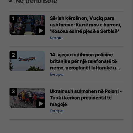
Në trend Botë
Sërish kërcënon, Vuçiq para
ushtarëve: Kurrë mos e harroni,
'Kosova është pjesë e Serbisë'
Serbia
14-vjeçari ndihmon policinë
britanike për një telefonatë të
rreme, aeroplanët luftarakë u
ngritën në ajër për të
Evropa
interceptuar fluturaken e Qatar
Airways që po shkonte drejt
Ukrainasit sulmohen në Poloni -
Mançesterit
Tusk i kërkon presidentit të
reagojë
Evropa