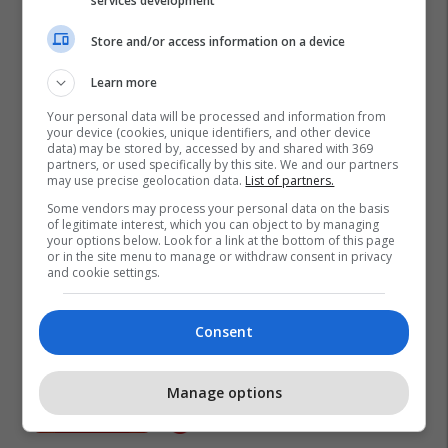
services development
Store and/or access information on a device
Learn more
Promo
Reklamo këtu
Your personal data will be processed and information from
your device (cookies, unique identifiers, and other device
data) may be stored by, accessed by and shared with 369
Këtë herë me kartelë
partners, or used specifically by this site. We and our partners
gërvishtëse plotësisht digjitale
may use precise geolocation data.
List of partners.
dhe mbi 40 mijë shpërblime
Some vendors may process your personal data on the basis
instant!
Meridian
of legitimate interest, which you can object to by managing
your options below. Look for a link at the bottom of this page
or in the site menu to manage or withdraw consent in privacy
and cookie settings.
Zgjidhni një nga katër modelet
tuaja të preferuara Peugeot
Peugot Kosova
Consent
IPKO vazhdon partneritetin me
Manage options
Sunny Hill Festival 2026
IPKO