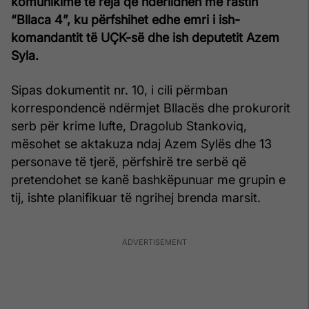
komunikime të reja që ndërlidhen me rastin
“Bllaca 4”, ku përfshihet edhe emri i ish-
komandantit të UÇK-së dhe ish deputetit Azem
Syla.
Sipas dokumentit nr. 10, i cili përmban
korrespondencë ndërmjet Bllacës dhe prokurorit
serb për krime lufte, Dragolub Stankoviq,
mësohet se aktakuza ndaj Azem Sylës dhe 13
personave të tjerë, përfshirë tre serbë që
pretendohet se kanë bashkëpunuar me grupin e
tij, ishte planifikuar të ngrihej brenda marsit.