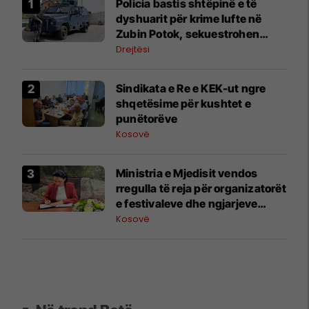
Policia bastis shtëpinë e të
dyshuarit për krime lufte në
Zubin Potok, sekuestrohen
prova
Drejtësi
Sindikata e Re e KEK-ut ngre
shqetësime për kushtet e
punëtorëve
Kosovë
Ministria e Mjedisit vendos
rregulla të reja për organizatorët
e festivaleve dhe ngjarjeve
publike
Kosovë