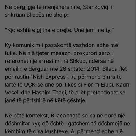
Në përgjigje të menjëhershme, Stankoviqi i
shkruan Bllacës në shqip:
“Kjo është e gjitha e drejtë. Unë jam me ty.”
Ky komunikim i pazakontë vazhdon edhe më
tutje. Në një tjetër mesazh, prokurori serb i
referohet një arrestimi në Shkup, ndërsa në
emailin e dërguar më 26 shtator 2014, Bllaca flet
për rastin “Nish Express”, ku përmend emra të
lartë të UÇK-së dhe politikës si Florim Ejupi, Kadri
Veseli dhe Hashim Thaçi, të cilët pretendohet se
janë të përfshirë në këtë çështje.
Në këtë kontekst, Bllaca thotë se ka në dorë një
dëshmitar kyç që është i gatshëm të dëshmojë në
këmbim të disa kushteve. Ai përmend edhe një