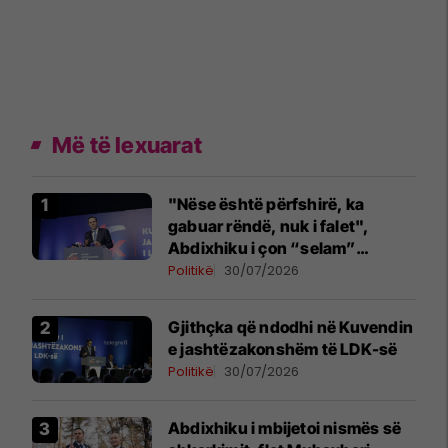
Më të lexuarat
"Nëse është përfshirë, ka
gabuar rëndë, nuk i falet",
Abdixhiku i çon “selam”
Përparim Ramës
Politikë
30/07/2026
Gjithçka që ndodhi në Kuvendin
e jashtëzakonshëm të LDK-së
Politikë
30/07/2026
Abdixhiku i mbijetoi nismës së