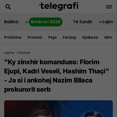
Ballina
Botërori 2026
Të fundit
Lajme
Prishtina
Prizreni
Peja
Ferizaj
Gjakova
Mitrov
Lajme
>
Kosovë
"Ky zinxhir komandues: Florim
Ejupi, Kadri Veseli, Hashim Thaçi”
- Ja si i ankohej Nazim Bllaca
prokurorit serb