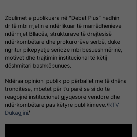
Zbulimet e publikuara në “Debat Plus” hedhin
dritë mbi rrjetin e ndërlikuar të marrëdhënieve
ndërmjet Bllacës, strukturave të drejtësisë
ndërkombëtare dhe prokurorëve serbë, duke
ngritur pikëpyetje serioze mbi besueshmërinë,
motivet dhe trajtimin institucional të këtij
dëshmitari bashkëpunues.
Ndërsa opinioni publik po përballet me të dhëna
tronditëse, mbetet për t’u parë se si do të
reagojnë institucionet gjyqësore vendore dhe
ndërkombëtare pas këtyre publikimeve./
RTV
Dukagjini
/