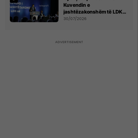
Kuvendin e
jashtëzakonshëm të LDK-
së
30/07/2026