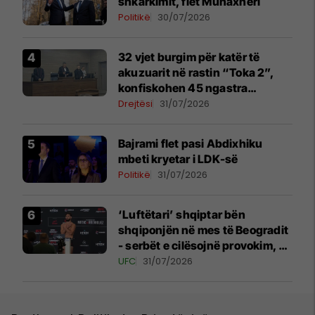
shkarkimit, flet Muhaxheri
Politikë
30/07/2026
32 vjet burgim për katër të
akuzuarit në rastin “Toka 2”,
konfiskohen 45 ngastra
kadastrale
Drejtësi
31/07/2026
Bajrami flet pasi Abdixhiku
mbeti kryetar i LDK-së
Politikë
31/07/2026
‘Luftëtari’ shqiptar bën
shqiponjën në mes të Beogradit
- serbët e cilësojnë provokim, ai
e cilëson simbol të identitetit
UFC
31/07/2026