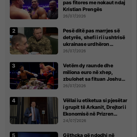
pas fitores me nokaut ndaj
Kristian Prengës
26/07/2026
Pesë ditë pas marrjes së
detyrës, shefi i ri i ushtrisë
ukrainase urdhëron
kontroll të madh
26/07/2026
Vetëm dy raunde dhe
miliona euro në xhep,
zbulohet sa fituan Joshua
e Prenga
26/07/2026
Vëllai iu etiketua si pjesëtar
i grupit të Arkanit, Drejtori i
Ekonomisë në Prizren
mohon pretendimet
24/07/2026
Gjithçka që ndodhi në