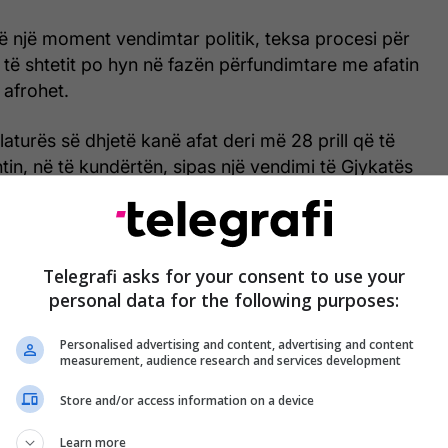
në një moment vendimtar politik, teksa procesi për
 të shtetit po hyn në fazën përfundimtare me afatin
 afrohet.
laturës së dhjetë kanë afat deri më 28 prill që të
tin, në të kundërtën, sipas një vendimi të Gjykatës
i shkon automatikisht në zgjedhje, të cilat duhet të
5 ditësh.
Telegrafi asks for your consent to use your
personal data for the following purposes:
Ngërçi politik, Kosova në orët vendimtare
për presidentin e ri
Personalised advertising and content, advertising and content
measurement, audience research and services development
Store and/or access information on a device
Lëvizja Vetëvendosje në pushtet, u kërkoi dy
Learn more