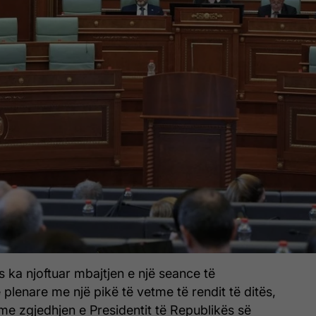
 ka njoftuar mbajtjen e një seance të
lenare me një pikë të vetme të rendit të ditës,
 me zgjedhjen e Presidentit të Republikës së