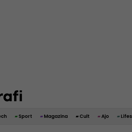
ech
Sport
Magazina
Cult
Ajo
Life