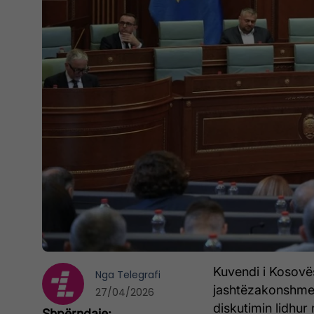
Kuvendi i Kosovës
Nga
Telegrafi
jashtëzakonshme p
27/04/2026
diskutimin lidhur