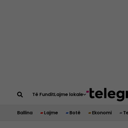
Të Fundit
Lajme lokale
Ballina
Lajme
Botë
Ekonomi
T