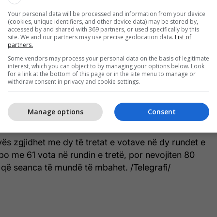
e, Partisë Demokratike të Kosovës dhe Lidhjes
Your personal data will be processed and information from your device
osovës që të paraqesin tre propozime për
(cookies, unique identifiers, and other device data) may be stored by,
accessed by and shared with 369 partners, or used specifically by this
t tha se duhet të jenë figura unifikuese dhe
site. We and our partners may use precise geolocation data.
List of
partners.
Some vendors may process your personal data on the basis of legitimate
interest, which you can object to by managing your options below. Look
ofertën, me kryetarin e saj, Bedri Hamza, që e
for a link at the bottom of this page or in the site menu to manage or
 “joserioze”.
withdraw consent in privacy and cookie settings.
tha se mund ta propozojë Osmanin, por me kushtin
Manage options
Consent
nistrit Albin Kurti, të japë 66 vota për të.
vës zgjidhet me dy të tretat e votave në dy rundet e
apo me 61 vota në rundin e tretë, por nevojiten 80
 që seanca të mundë të mbahet. /Telegrafi/