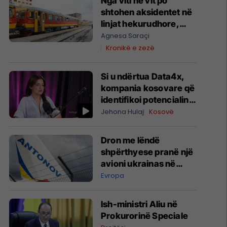
Nga viti në vit po
shtohen aksidentet në
linjat hekurudhore,
kërkohen masa
Agnesa Saraçi
urgjente për sigurinë
Kronikë e zezë
në vendkalime
Si u ndërtua Data4x,
kompania kosovare që
identifikoi potencialin
prej 1 miliard eurosh
Jehona Hulaj
Kosovë
për prodhimin lokal
Dron me lëndë
shpërthyese pranë një
avioni ukrainas në
Leipzig
Evropa
Ish-ministri ​Aliu në
Prokurorinë Speciale