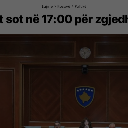
Lajme
>
Kosovë
>
Politikë
 sot në 17:00 për zgjedh