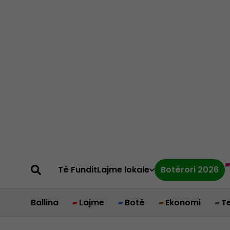
Të Fundit
Lajme lokale
Botërori 2026
Ballina
Lajme
Botë
Ekonomi
T