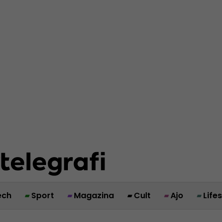
ech
Sport
Magazina
Cult
Ajo
Life