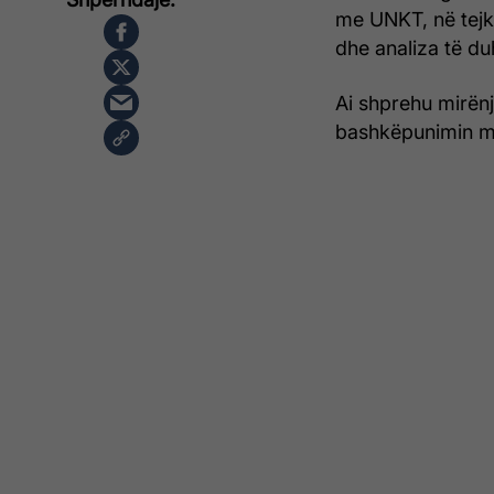
me UNKT, në tejka
dhe analiza të du
Ai shprehu mirën
bashkëpunimin me 