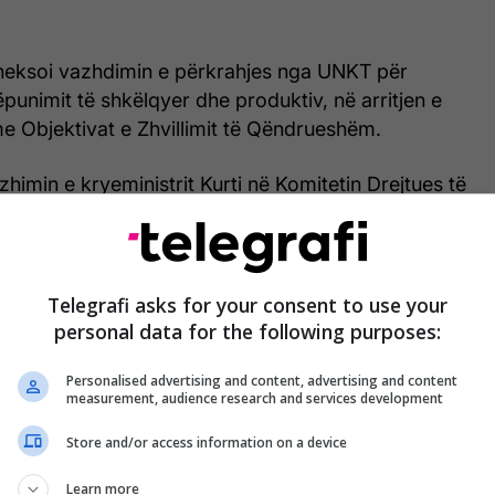
eksoi vazhdimin e përkrahjes nga UNKT për
ëpunimit të shkëlqyer dhe produktiv, në arritjen e
me Objektivat e Zhvillimit të Qëndrueshëm.
zhimin e kryeministrit Kurti në Komitetin Drejtues të
këpunimit për Zhvillim të Qëndrueshëm të
kuara (UNSDCF), për periudhën 2021-2025.
sua puna e përbashkët e Qeverisë dhe UNKT-së për
Telegrafi asks for your consent to use your
in afatgjatë që i mundëson Kosovës të jetë pjesë e
personal data for the following purposes:
e për arritjen e Objektivave të Zhvillimit të
Personalised advertising and content, advertising and content
measurement, audience research and services development
Store and/or access information on a device
Learn more