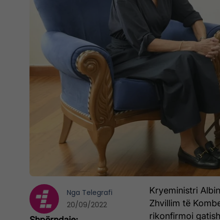
Kryeministri Albi
Nga
Telegrafi
Zhvillim të Komb
20/09/2022
rikonfirmoi gati