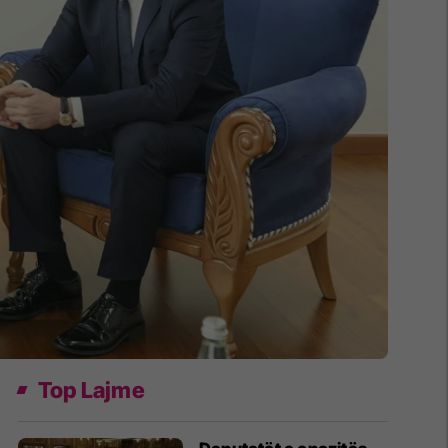
Top Lajme