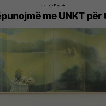
Lajme
>
Kosovë
ëpunojmë me UNKT për t