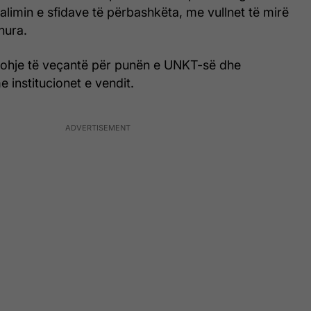
limin e sfidave të përbashkëta, me vullnet të mirë
hura.
johje të veçantë për punën e UNKT-së dhe
institucionet e vendit.