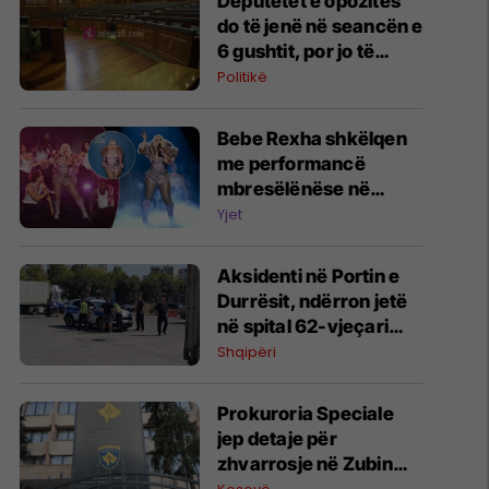
Deputetët e opozitës
do të jenë në seancën e
6 gushtit, por jo të
gjithë mbështesin
Politikë
Haxhiun
Bebe Rexha shkëlqen
me performancë
mbresëlënëse në
emisionin e famshëm
Yjet
amerikan "The Tonight
Show" të Jimmy Fallon
Aksidenti në Portin e
Durrësit, ndërron jetë
në spital 62-vjeçari
nga Kosova
Shqipëri
Prokuroria Speciale
jep detaje për
zhvarrosje në Zubin