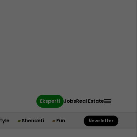
Eksperti
Jobs
Real Estate
style
Shëndeti
Fun
Newsletter