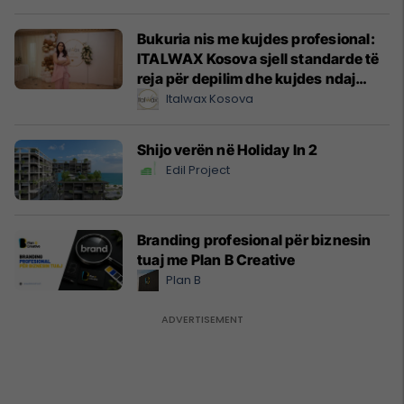
Bukuria nis me kujdes profesional:
ITALWAX Kosova sjell standarde të
reja për depilim dhe kujdes ndaj
lëkurës
Italwax Kosova
Shijo verën në Holiday In 2
Edil Project
Branding profesional për biznesin
tuaj me Plan B Creative
Plan B