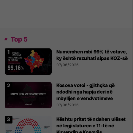
Top 5
Numërohen mbi 99% të votave,
ky është rezultati sipas KQZ-së
07/06/2026
Kosova votoi - gjithçka që
ndodhi nga hapja deri në
mbylljen e vendvotimeve
07/06/2026
Kështu pritet të ndahen ulëset
në legjislaturën e 11-të në
Kuvendin e Kosovës