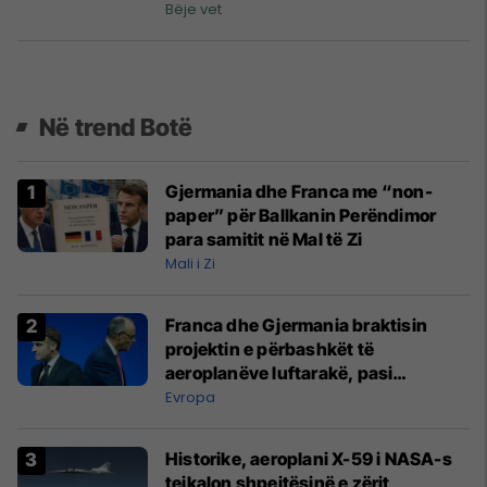
Bëje vet
Në trend Botë
Gjermania dhe Franca me “non-
paper” për Ballkanin Perëndimor
para samitit në Mal të Zi
Mali i Zi
Franca dhe Gjermania braktisin
projektin e përbashkët të
aeroplanëve luftarakë, pasi
kompanitë nuk arrijnë marrëveshje
Evropa
Historike, aeroplani X-59 i NASA-s
tejkalon shpejtësinë e zërit