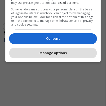
may use precise geolocation data.
List of partners.
Some vendors may process your personal data on the basis
of legitimate interest, which you can object to by managing
your options below. Look for a link at the bottom of this page
or in the site menu to manage or withdraw consent in privacy
and cookie settings.
Palosja E Rrobave
Paketimi I Rrobave
Valixhe
Consent
Manage options