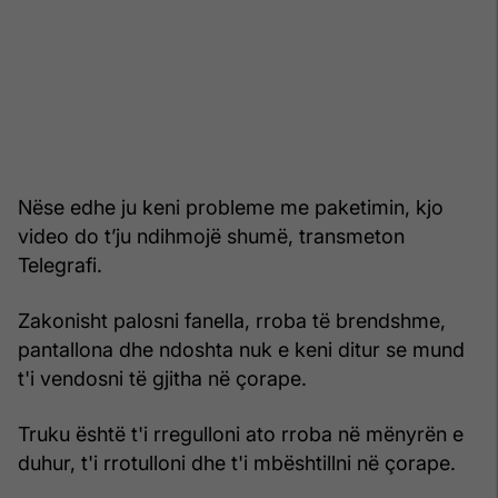
Nëse edhe ju keni probleme me paketimin, kjo
video do t’ju ndihmojë shumë, transmeton
Telegrafi.
Zakonisht palosni fanella, rroba të brendshme,
pantallona dhe ndoshta nuk e keni ditur se mund
t'i vendosni të gjitha në çorape.
Truku është t'i rregulloni ato rroba në mënyrën e
duhur, t'i rrotulloni dhe t'i mbështillni në çorape.