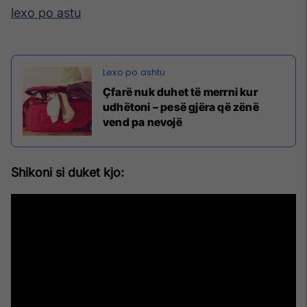
lexo po astu
Çfarë nuk duhet të merrni kur
udhëtoni – pesë gjëra që zënë
vend pa nevojë
Shikoni si duket kjo: