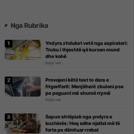
Nga Rubrika
Yndyra zhduket vetë nga aspiratori:
Truku i thjeshtë që kursen mund
dhe kohë
Bëje vet
Provojeni këtë test te dera e
frigoriferit: Menjëherë zbuloni pse
po paguani më shumë rrymë
Bëje vet
Sapun shtëpiak nga yndyra e
kuzhinës: Heq edhe njollat më të
forta pa dëmtuar rrobat