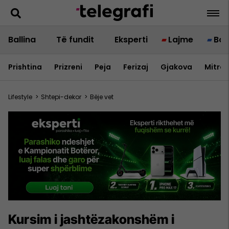
Ballina
Të fundit
Eksperti
Lajme
Bot
Prishtina
Prizreni
Peja
Ferizaj
Gjakova
Mitrov
Lifestyle
>
Shtepi-dekor
>
Bëje vet
Kursim i jashtëzakonshëm i