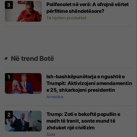
Polifenolet në verë: A ofrojnë vërtet
përfitime shëndetësore?
Të njohim produktet
Në trend Botë
Ish-bashkëpunëtorja e ngushtë e
Trumpit: Aktivizojeni amendamentin
e 25, shkarkojeni presidentin
Amerika
Trump: Zoti e bekoftë popullin e
madh të Iranit, sonte mund të
zhduket një civilizim
Azia