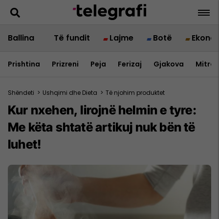
Ballina
Të fundit
Lajme
Botë
Ekono
Prishtina
Prizreni
Peja
Ferizaj
Gjakova
Mitrov
Shëndeti
>
Ushqimi dhe Dieta
>
Të njohim produktet
Kur nxehen, lirojnë helmin e tyre:
Me këta shtatë artikuj nuk bën të
luhet!