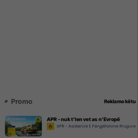
Promo
Reklamo këtu
APR - nuk t’len vet as n’Evropë
APR - Asistencë E Përgjithshme Rrugore