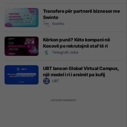
Transfere për partnerë biznesor me
Swinto
Swinto
Kërkon punë? Këto kompani në
Kosovë po rekrutojnë staf të ri
Telegrafi Jobs
UBT lanson Global Virtual Campus,
një model i ri i arsimit pa kufij
UBT