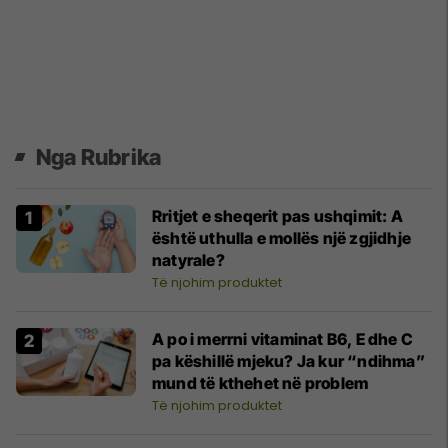
Nga Rubrika
Rritjet e sheqerit pas ushqimit: A
është uthulla e mollës një zgjidhje
natyrale?
Të njohim produktet
A po i merrni vitaminat B6, E dhe C
pa këshillë mjeku? Ja kur “ndihma”
mund të kthehet në problem
Të njohim produktet