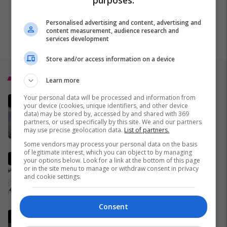
Personalised advertising and content, advertising and
content measurement, audience research and
services development
Store and/or access information on a device
Top 5
Learn more
Your personal data will be processed and information from
MINUTË PAS MINUTE - Nuk ka
your device (cookies, unique identifiers, and other device
marrëveshje, lufta me Iranin
data) may be stored by, accessed by and shared with 369
vazhdon
partners, or used specifically by this site. We and our partners
may use precise geolocation data.
List of partners.
02/04/2026
Some vendors may process your personal data on the basis
of legitimate interest, which you can object to by managing
Pse Fidel Castro gjithmonë
your options below. Look for a link at the bottom of this page
mbante dy orë të markës
or in the site menu to manage or withdraw consent in privacy
and cookie settings.
Rolex? (Foto)
29/11/2016
Consent
Lideri i Iranit thyen heshtjen,
lëshon një deklaratë të rrallë