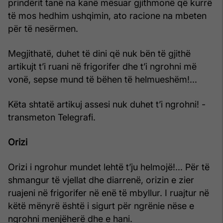
prindërit tanë na kanë mësuar gjithmonë që kurrë
të mos hedhim ushqimin, ato racione na mbeten
për të nesërmen.
Megjithatë, duhet të dini që nuk bën të gjithë
artikujt t’i ruani në frigorifer dhe t’i ngrohni më
vonë, sepse mund të bëhen të helmueshëm!...
Këta shtatë artikuj assesi nuk duhet t’i ngrohni! -
transmeton Telegrafi.
Orizi
Orizi i ngrohur mundet lehtë t’ju helmojë!... Për të
shmangur të vjellat dhe diarrenë, orizin e zier
ruajeni në frigorifer në enë të mbyllur. I ruajtur në
këtë mënyrë është i sigurt për ngrënie nëse e
ngrohni menjëherë dhe e hani.