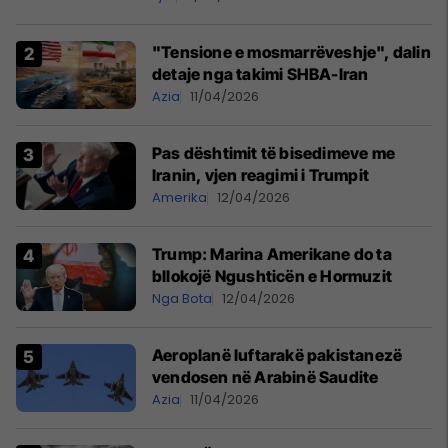
"Tensione e mosmarrëveshje", dalin
detaje nga takimi SHBA-Iran
Azia
11/04/2026
Pas dështimit të bisedimeve me
Iranin, vjen reagimi i Trumpit
Amerika
12/04/2026
Trump: Marina Amerikane do ta
bllokojë Ngushticën e Hormuzit
Nga Bota
12/04/2026
Aeroplanë luftarakë pakistanezë
vendosen në Arabinë Saudite
Azia
11/04/2026