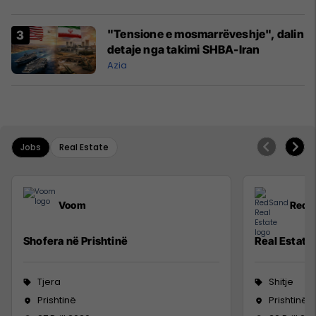
"Tensione e mosmarrëveshje", dalin
detaje nga takimi SHBA-Iran
Azia
Jobs
Real Estate
Voom
RedS
Shofera në Prishtinë
Real Estate
Tjera
Shitje
Prishtinë
Prishtinë