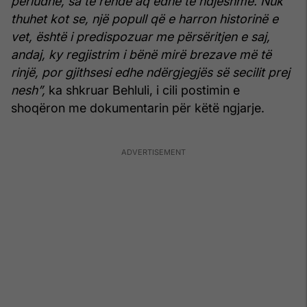
periudhe, sa të rëndë aq edhe të ndjeshme.
Nuk
thuhet kot se, një popull që e harron historinë e
vet, është i predispozuar me përsëritjen e saj,
andaj, ky regjistrim i bënë mirë brezave më të
rinjë, por gjithsesi edhe ndërgjegjës së secilit prej
nesh”,
ka shkruar Behluli, i cili postimin e
shoqëron me dokumentarin për këtë ngjarje.