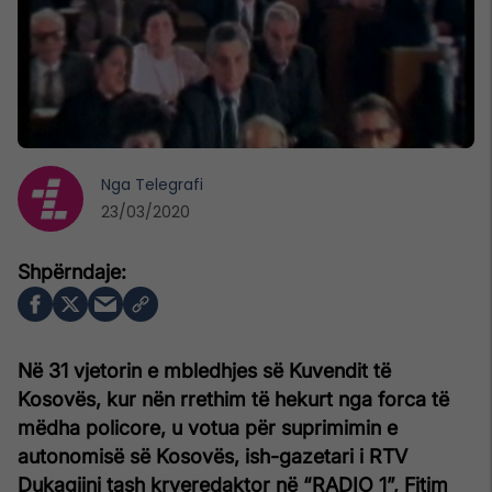
Nga
Telegrafi
23/03/2020
Në 31 vjetorin e mbledhjes së Kuvendit të
Kosovës, kur nën rrethim të hekurt nga forca të
mëdha policore, u votua për suprimimin e
autonomisë së Kosovës, ish-gazetari i RTV
Dukagjini tash kryeredaktor në “RADIO 1”, Fitim