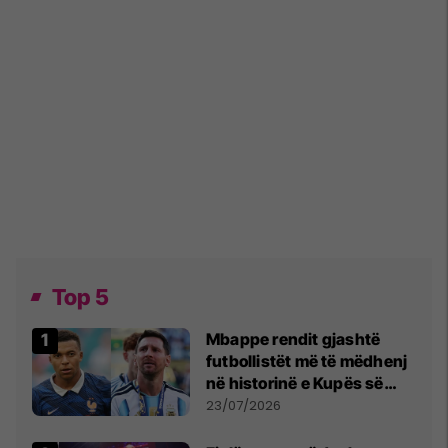
Top 5
Mbappe rendit gjashtë
futbollistët më të mëdhenj
në historinë e Kupës së
Botës, Messi mbetet i dyti
23/07/2026