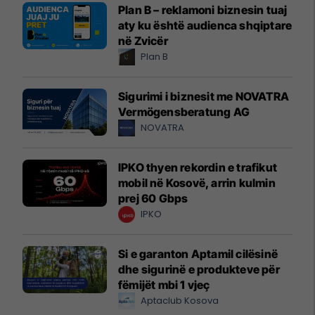
Plan B – reklamoni biznesin tuaj
aty ku është audienca shqiptare
në Zvicër
Plan B
Sigurimi i biznesit me NOVATRA
Vermögensberatung AG
NOVATRA
IPKO thyen rekordin e trafikut
mobil në Kosovë, arrin kulmin
prej 60 Gbps
IPKO
Si e garanton Aptamil cilësinë
dhe sigurinë e produkteve për
fëmijët mbi 1 vjeç
Aptaclub Kosova