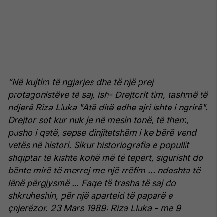
“Në kujtim të ngjarjes dhe të një prej
protagonistëve të saj, ish- Drejtorit tim, tashmë të
ndjerë Riza Lluka
"Atë ditë edhe ajri ishte i ngrirë".
Drejtor sot kur nuk je në mesin tonë, të them,
pusho i qetë, sepse dinjitetshëm i ke bërë vend
vetës në histori.
Sikur historiografia e popullit
shqiptar të kishte kohë më të tepërt, sigurisht do
bënte mirë të merrej me një rrëfim ... ndoshta të
lënë përgjysmë ... Faqe të trasha të saj do
shkruheshin, për një aparteid të paparë e
çnjerëzor.
23 Mars 1989: Riza Lluka - me 9