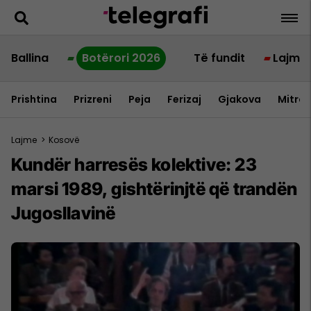
Ballina
Botërori 2026
Të fundit
Lajme
Prishtina
Prizreni
Peja
Ferizaj
Gjakova
Mitrov
Lajme
>
Kosovë
Kundër harresës kolektive: 23
marsi 1989, gishtërinjtë që trandën
Jugosllavinë