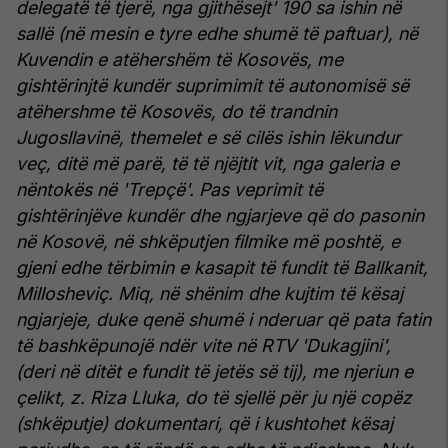
delegatë të tjerë, nga gjithësejt' 190 sa ishin në
sallë (në mesin e tyre edhe shumë të paftuar), në
Kuvendin e atëhershëm të Kosovës, me
gishtërinjtë kundër suprimimit të autonomisë së
atëhershme të Kosovës, do të trandnin
Jugosllavinë, themelet e së cilës ishin lëkundur
veç, ditë më parë, të të njëjtit vit, nga galeria e
nëntokës në 'Trepçë'.
Pas veprimit të
gishtërinjëve kundër dhe ngjarjeve që do pasonin
në Kosovë, në shkëputjen filmike më poshtë, e
gjeni edhe tërbimin e kasapit të fundit të Ballkanit,
Millosheviç.
Miq, në shënim dhe kujtim të kësaj
ngjarjeje, duke qenë shumë i nderuar që pata fatin
të bashkëpunojë ndër vite në RTV 'Dukagjini',
(deri në ditët e fundit të jetës së tij), me njeriun e
çelikt, z. Riza Lluka, do të sjellë për ju një copëz
(shkëputje) dokumentari, që i kushtohet kësaj