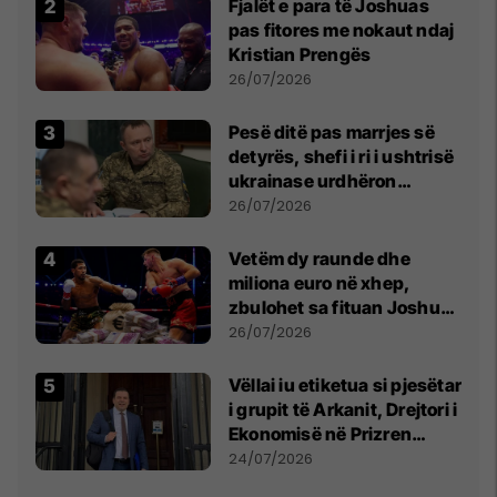
Fjalët e para të Joshuas
pas fitores me nokaut ndaj
Kristian Prengës
26/07/2026
Pesë ditë pas marrjes së
detyrës, shefi i ri i ushtrisë
ukrainase urdhëron
kontroll të madh
26/07/2026
Vetëm dy raunde dhe
miliona euro në xhep,
zbulohet sa fituan Joshua
e Prenga
26/07/2026
Vëllai iu etiketua si pjesëtar
i grupit të Arkanit, Drejtori i
Ekonomisë në Prizren
mohon pretendimet
24/07/2026