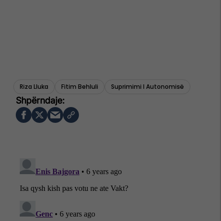
Riza Lluka
Fitim Behluli
Suprimimi I Autonomisë