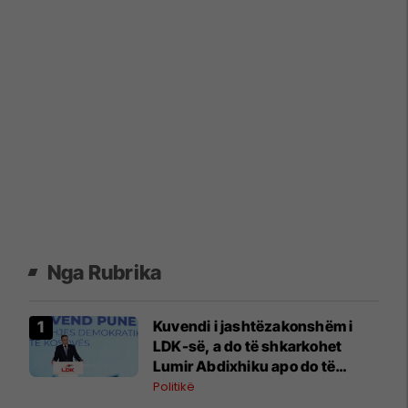
Nga Rubrika
Kuvendi i jashtëzakonshëm i
LDK-së, a do të shkarkohet
Lumir Abdixhiku apo do të
vazhdojë ta udhëheq partinë?
Politikë