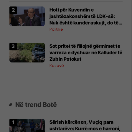
Hoti për Kuvendin e
jashtëzakonshëm të LDK-së:
Nuk është kundër askujt, do të
dalim më të fortë
Politikë
​Sot pritet të fillojnë gërmimet te
varreza e dyshuar në Kalludër të
Zubin Potokut
Kosovë
Në trend Botë
Sërish kërcënon, Vuçiq para
ushtarëve: Kurrë mos e harroni,