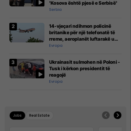
'Kosova është pjesë e Serbisë'
Serbia
14-vjeçari ndihmon policinë
britanike për një telefonatë të
rreme, aeroplanët luftarakë u
ngritën në ajër për të
Evropa
interceptuar fluturaken e Qatar
Airways që po shkonte drejt
Ukrainasit sulmohen në Poloni -
Mançesterit
Tusk i kërkon presidentit të
reagojë
Evropa
Jobs
Real Estate