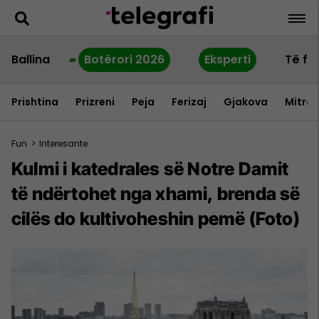
Ballina
Botërori 2026
Eksperti
Të fu
Prishtina
Prizreni
Peja
Ferizaj
Gjakova
Mitrov
Fun
>
Interesante
Kulmi i katedrales së Notre Damit
të ndërtohet nga xhami, brenda së
cilës do kultivoheshin pemë (Foto)