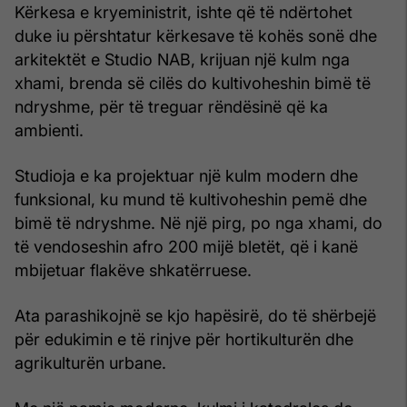
Kërkesa e kryeministrit, ishte që të ndërtohet
duke iu përshtatur kërkesave të kohës sonë dhe
arkitektët e Studio NAB, krijuan një kulm nga
xhami, brenda së cilës do kultivoheshin bimë të
ndryshme, për të treguar rëndësinë që ka
ambienti.
Studioja e ka projektuar një kulm modern dhe
funksional, ku mund të kultivoheshin pemë dhe
bimë të ndryshme. Në një pirg, po nga xhami, do
të vendoseshin afro 200 mijë bletët, që i kanë
mbijetuar flakëve shkatërruese.
Ata parashikojnë se kjo hapësirë, do të shërbejë
për edukimin e të rinjve për hortikulturën dhe
agrikulturën urbane.