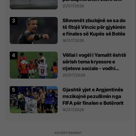
fuqishme me breshër dhe
21/07/2026
erëra të forta
Sllovenët zbulojnë se sa do
të fitojë Vincic për gjykimin
e finales së Kupës së Botës
18/07/2026
Vëllai i vogël i Yamalit është
sërish tema kryesore e
rrjeteve sociale - vodhi
vëmendjen pas finales së
20/07/2026
Kupës së Botës
Gjashtë yjet e Argjentinës
rrezikojnë pezullimin nga
FIFA për finalen e Botërorit
16/07/2026