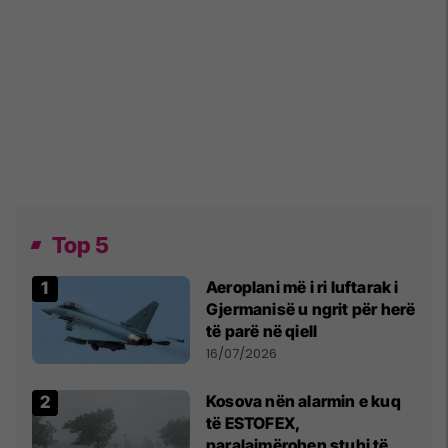
Top 5
Aeroplani më i ri luftarak i
Gjermanisë u ngrit për herë
të parë në qiell
16/07/2026
Kosova nën alarmin e kuq
të ESTOFEX,
paralajmërohen stuhi të