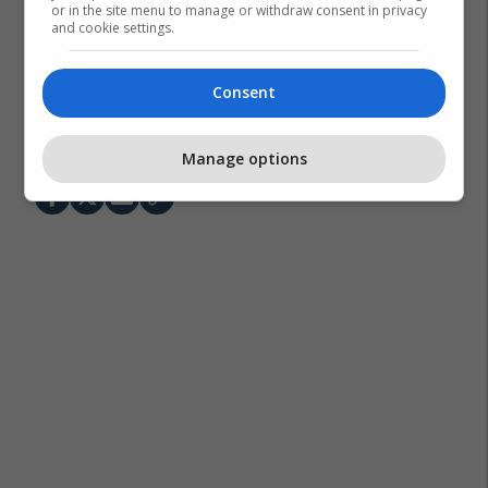
or in the site menu to manage or withdraw consent in privacy
and cookie settings.
Consent
Katedralja Notre Dame
Edouard Philippe
Paris
Kulmi
Francë
Manage options