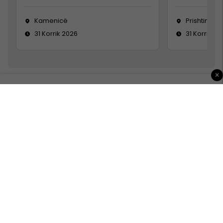
Kamenicë
Prishtinë
31 Korrik 2026
31 Korrik 20
×