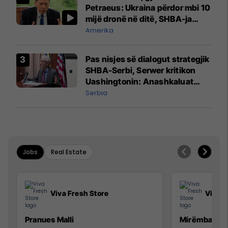
Petraeus: Ukraina përdor mbi 10
mijë dronë në ditë, SHBA-ja
mbetet shumë prapa në
Amerika
prodhim
Pas nisjes së dialogut strategjik
SHBA-Serbi, Serwer kritikon
Uashingtonin: Anashkaluat
Banjskën, sulmin ndaj KFOR-it
Serbia
dhe rrëmbimin e Policëve të
Kosovës
Jobs
Real Estate
Viva Fresh Store
Viva F
Pranues Malli
Mirëmbajtës