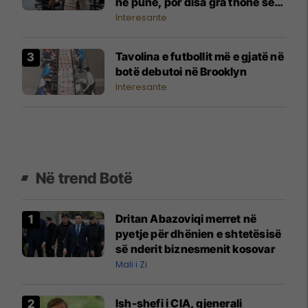
në punë, por disa gra thonë se
është 'ngacmim nga qimet e
Interesante
këmbëve'
Tavolina e futbollit më e gjatë në
botë debutoi në Brooklyn
Interesante
Në trend Botë
Dritan Abazoviqi merret në
pyetje për dhënien e shtetësisë
së nderit biznesmenit kosovar
Mali i Zi
Ish-shefi i CIA, gjenerali