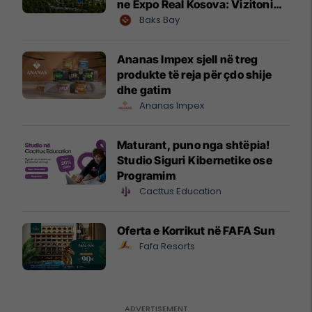
ne Expo Real Kosova: Vizitoni
shtandin dhe zbuloni
Baks Bay
mundësitë e investimit
Ananas Impex sjell në treg
produkte të reja për çdo shije
dhe gatim
Ananas Impex
Maturant, puno nga shtëpia!
Studio Siguri Kibernetike ose
Programim
Cacttus Education
Oferta e Korrikut në FAFA Sun
Fafa Resorts