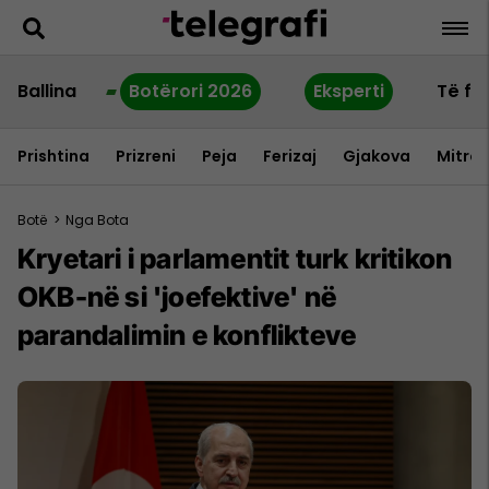
Ballina
Botërori 2026
Eksperti
Të fu
Prishtina
Prizreni
Peja
Ferizaj
Gjakova
Mitrov
Botë
>
Nga Bota
Kryetari i parlamentit turk kritikon
OKB-në si 'joefektive' në
parandalimin e konflikteve