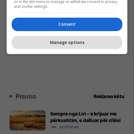
or in the site menu to manage or withdraw consent in privacy
and cookie settings.
Consent
Manage options
Promo
Reklamo këtu
Sempre nga Liri – e krijuar me
përkushtim, e dalluar për cilësi
Liri Prizren