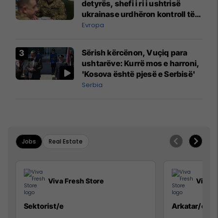
detyrës, shefi i ri i ushtrisë
ukrainase urdhëron kontroll të
madh
Evropa
Sërish kërcënon, Vuçiq para
ushtarëve: Kurrë mos e harroni,
'Kosova është pjesë e Serbisë'
Serbia
Jobs
Real Estate
Viva Fresh Store
Viva F
Sektorist/e
Arkatar/e