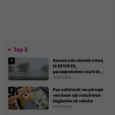
Top 5
Kosova nën alarmin e kuq
të ESTOFEX,
paralajmërohen stuhi të
fuqishme me breshër dhe
21/07/2026
erëra të forta
Pse udhëtarët me përvojë
vendosin një rrotull letre
higjienike në valixhe
20/07/2026