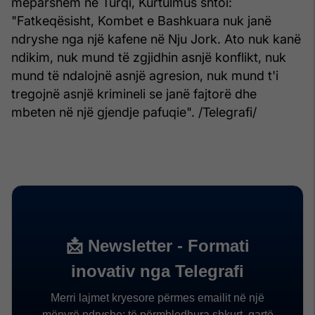
mëparshëm në Turqi, Kurtulmus shtoi:
"Fatkeqësisht, Kombet e Bashkuara nuk janë
ndryshe nga një kafene në Nju Jork. Ato nuk kanë
ndikim, nuk mund të zgjidhin asnjë konflikt, nuk
mund të ndalojnë asnjë agresion, nuk mund t'i
tregojnë asnjë krimineli se janë fajtorë dhe
mbeten në një gjendje pafuqie". /Telegrafi/