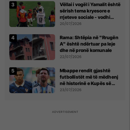
Vëllai i vogël i Yamalit është
sërish tema kryesore e
rrjeteve sociale - vodhi
vëmendjen pas finales së
20/07/2026
Kupës së Botës
Rama: Shtëpia në "Rrugën
A" është ndërtuar pa leje
dhe në pronë komunale
22/07/2026
Mbappe rendit gjashtë
futbollistët më të mëdhenj
në historinë e Kupës së
Botës, Messi mbetet i dyti
23/07/2026