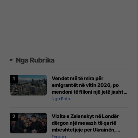
Nga Rubrika
Vendet më të mira për
emigrantët në vitin 2026, po
mendoni të filloni një jetë jashtë
vendit?
Nga Bota
Vizita e Zelenskyt në Londër
dërgon një mesazh të qartë
mbështetjeje për Ukrainën,
thotë kryeministri britanik
Evropa