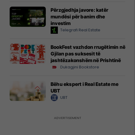
Përzgjedhja javore: katër
mundësi për banim dhe
investim
Telegrafi Real Estate
BookFest vazhdon rrugëtimin në
Gjilan pas suksesit të
jashtëzakonshëm në Prishtinë
Dukagjini Bookstore
Bëhu ekspert i Real Estate me
UBT
UBT