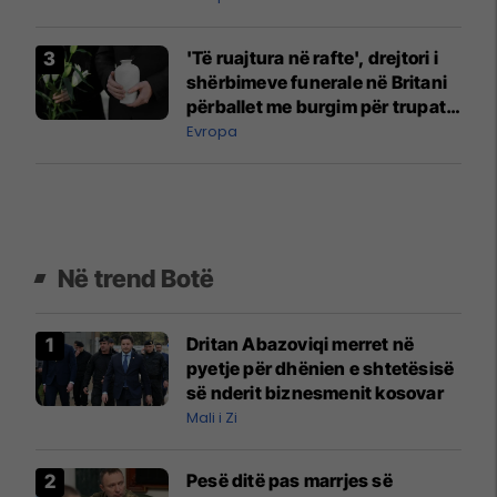
'Të ruajtura në rafte', drejtori i
shërbimeve funerale në Britani
përballet me burgim për trupat e
pakrematizuar
Evropa
Në trend Botë
Dritan Abazoviqi merret në
pyetje për dhënien e shtetësisë
së nderit biznesmenit kosovar
Mali i Zi
Pesë ditë pas marrjes së