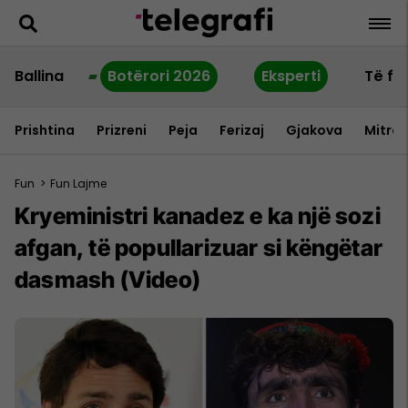
Ballina
Botërori 2026
Eksperti
Të fu
Prishtina
Prizreni
Peja
Ferizaj
Gjakova
Mitrov
Fun
>
Fun Lajme
Kryeministri kanadez e ka një sozi
afgan, të popullarizuar si këngëtar
dasmash (Video)