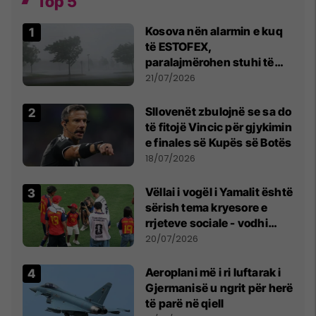
Top 5
Kosova nën alarmin e kuq
të ESTOFEX,
paralajmërohen stuhi të
fuqishme me breshër dhe
21/07/2026
erëra të forta
Sllovenët zbulojnë se sa do
të fitojë Vincic për gjykimin
e finales së Kupës së Botës
18/07/2026
Vëllai i vogël i Yamalit është
sërish tema kryesore e
rrjeteve sociale - vodhi
vëmendjen pas finales së
20/07/2026
Kupës së Botës
Aeroplani më i ri luftarak i
Gjermanisë u ngrit për herë
të parë në qiell