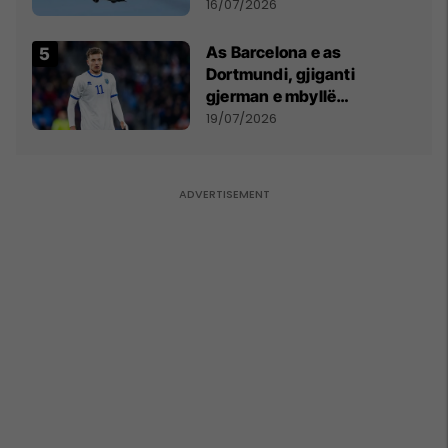
16/07/2026
As Barcelona e as
Dortmundi, gjiganti
gjerman e mbyllë
marrëveshjen për Fisnik
19/07/2026
Asllanin