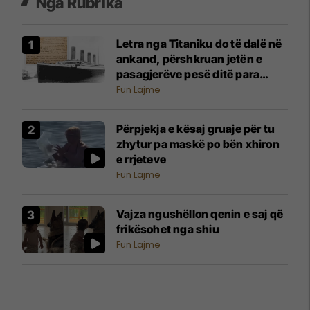
Nga Rubrika
Letra nga Titaniku do të dalë në
ankand, përshkruan jetën e
pasagjerëve pesë ditë para
tragjedisë
Fun Lajme
Përpjekja e kësaj gruaje për tu
zhytur pa maskë po bën xhiron
e rrjeteve
Fun Lajme
Vajza ngushëllon qenin e saj që
frikësohet nga shiu
Fun Lajme