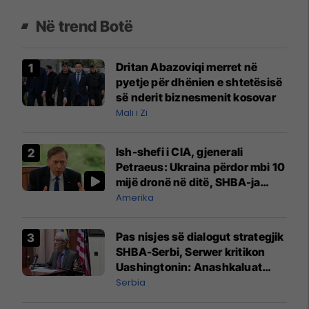
Në trend Botë
Dritan Abazoviqi merret në
pyetje për dhënien e shtetësisë
së nderit biznesmenit kosovar
Mali i Zi
Ish-shefi i CIA, gjenerali
Petraeus: Ukraina përdor mbi 10
mijë dronë në ditë, SHBA-ja
mbetet shumë prapa në
Amerika
prodhim
Pas nisjes së dialogut strategjik
SHBA-Serbi, Serwer kritikon
Uashingtonin: Anashkaluat
Banjskën, sulmin ndaj KFOR-it
Serbia
dhe rrëmbimin e Policëve të