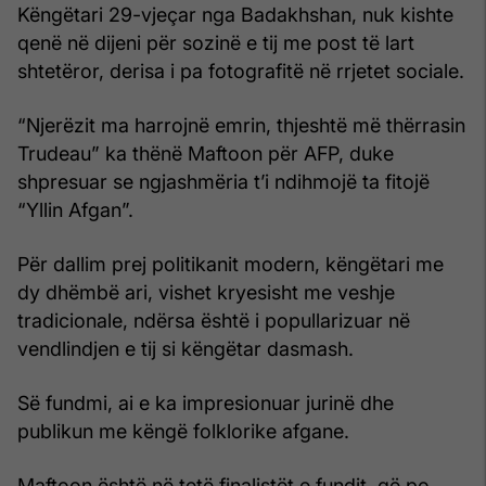
Këngëtari 29-vjeçar nga Badakhshan, nuk kishte
qenë në dijeni për sozinë e tij me post të lart
shtetëror, derisa i pa fotografitë në rrjetet sociale.
“Njerëzit ma harrojnë emrin, thjeshtë më thërrasin
Trudeau” ka thënë Maftoon për AFP, duke
shpresuar se ngjashmëria t’i ndihmojë ta fitojë
“Yllin Afgan”.
Për dallim prej politikanit modern, këngëtari me
dy dhëmbë ari, vishet kryesisht me veshje
tradicionale, ndërsa është i popullarizuar në
vendlindjen e tij si këngëtar dasmash.
Së fundmi, ai e ka impresionuar jurinë dhe
publikun me këngë folklorike afgane.
Maftoon është në tetë finalistët e fundit, që po