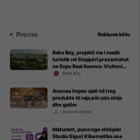
Promo
Reklamo këtu
Baks Bay, projekti me i madh
turistik në Shqipëri prezantohet
ne Expo Real Kosova: Vizitoni
shtandin dhe zbuloni
Baks Bay
mundësitë e investimit
Ananas Impex sjell në treg
produkte të reja për çdo shije
dhe gatim
Ananas Impex
Maturant, puno nga shtëpia!
Studio Siguri Kibernetike ose