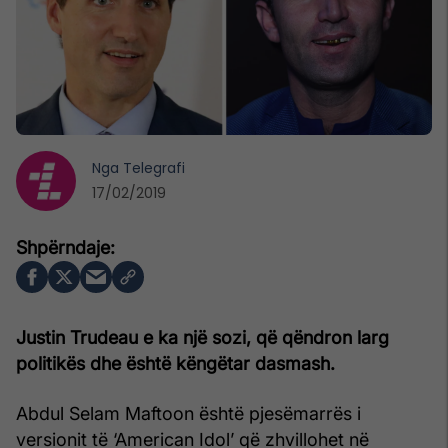
Nga
Telegrafi
17/02/2019
Justin Trudeau e ka një sozi, që qëndron larg
politikës dhe është këngëtar dasmash.
Abdul Selam Maftoon është pjesëmarrës i
versionit të ‘American Idol’ që zhvillohet në