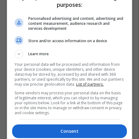
purposes:
Personalised advertising and content, advertising and
content measurement, audience research and
services development
Store and/or access information on a device
Learn more
Your personal data will be processed and information from
your device (cookies, unique identifiers, and other device
data) may be stored by, accessed by and shared with 369
partners, or used specifically by this site. We and our partners
Abdul Selman Maftoon
Badakhshan
Kryeministri
may use precise geolocation data.
List of partners.
Some vendors may process your personal data on the basis
Afganistani
American Idol
Justin Trudeau
of legitimate interest, which you can object to by managing
Këngëtar
Kanada
Sozia
your options below. Look for a link at the bottom of this page
or in the site menu to manage or withdraw consent in privacy
and cookie settings.
Consent