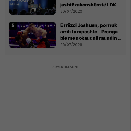
jashtëzakonshëm të LDK-
së
30/07/2026
E rrëzoi Joshuan, por nuk
arriti ta mposhtë – Prenga
bie me nokaut në raundin e
dytë
26/07/2026