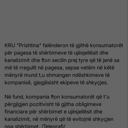
KRU "Prishtina" falënderon të gjithë konsumatorët
për pagesa të shërbimeve të ujësjellësit dhe
kanalizimit dhe fton secilin prej tyre që të jenë sa
më të rregullt në pagesa, sepse vetëm në këtë
mënyrë mund t,u shmangen ndëshkimeve të
kompanisë, gjegjësisht ekipeve të shkyçjes.
Në fund, kompania fton konsumatorët që t'u
përgjigjen pozitivisht të gjitha obligimeve
financiare për shërbimet e ujësjellësit dhe
kanalizimit, në mënyrë që të evitojnë shkyçjen
nga shërbimet. /Telegrafi/