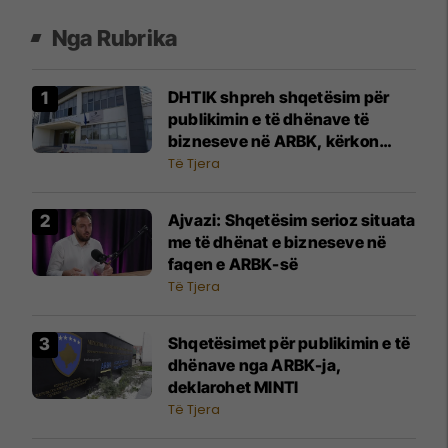
Nga Rubrika
DHTIK shpreh shqetësim për
publikimin e të dhënave të
bizneseve në ARBK, kërkon
ndërhyrje urgjente të
Të Tjera
institucioneve
Ajvazi: Shqetësim serioz situata
me të dhënat e bizneseve në
faqen e ARBK-së
Të Tjera
Shqetësimet për publikimin e të
dhënave nga ARBK-ja,
deklarohet MINTI
Të Tjera