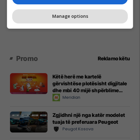
Manage options
Promo
Reklamo këtu
Këtë herë me kartelë
gërvishtëse plotësisht digjitale
dhe mbi 40 mijë shpërblime
instant!
Meridian
Zgjidhni një nga katër modelet
tuaja të preferuara Peugeot
Peugot Kosova