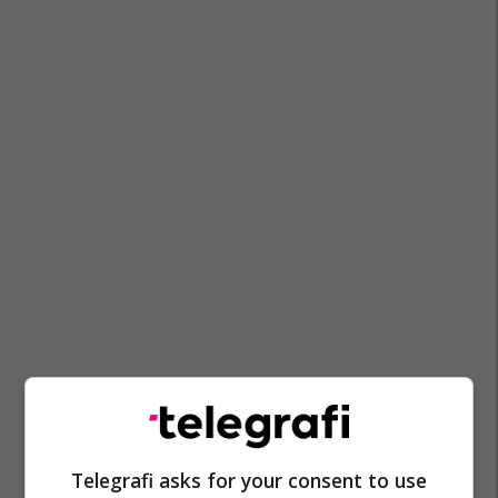
Ujësjellësi
Kanalizim
Shkyçjet
Kru Prishtina
Telegrafi asks for your consent to use