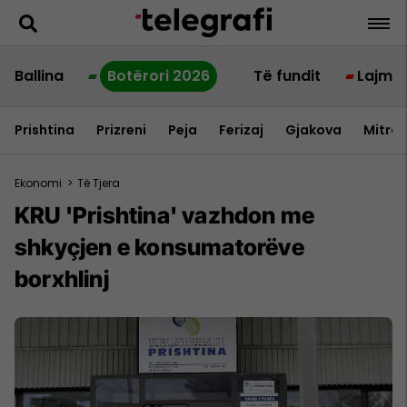
Ballina
Botërori 2026
Të fundit
Lajme
Prishtina
Prizreni
Peja
Ferizaj
Gjakova
Mitrov
Ekonomi
>
Të Tjera
KRU 'Prishtina' vazhdon me
shkyçjen e konsumatorëve
borxhlinj