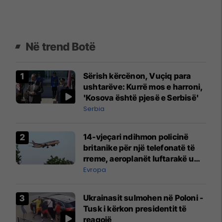
Në trend Botë
Sërish kërcënon, Vuçiq para
ushtarëve: Kurrë mos e harroni,
'Kosova është pjesë e Serbisë'
Serbia
14-vjeçari ndihmon policinë
britanike për një telefonatë të
rreme, aeroplanët luftarakë u
ngritën në ajër për të
Evropa
interceptuar fluturaken e Qatar
Airways që po shkonte drejt
Ukrainasit sulmohen në Poloni -
Mançesterit
Tusk i kërkon presidentit të
reagojë