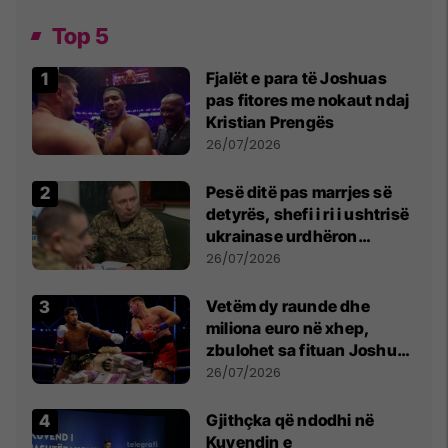
Top 5
Fjalët e para të Joshuas
pas fitores me nokaut ndaj
Kristian Prengës
26/07/2026
Pesë ditë pas marrjes së
detyrës, shefi i ri i ushtrisë
ukrainase urdhëron
kontroll të madh
26/07/2026
Vetëm dy raunde dhe
miliona euro në xhep,
zbulohet sa fituan Joshua
e Prenga
26/07/2026
Gjithçka që ndodhi në
Kuvendin e