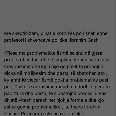
Me skepticizëm, pikat e kornizës po i sheh edhe
profesori i shkencave politike, Ibrahim Gashi.
“Pjesa ma problematike është se shumë gjëra
propozohen tani dhe të implimentohen në faza të
mëvonshme dhe kjo i bije që palët të pranojnë
diçka në mirëbesim dhe pastaj të zbatohen ato ,
ky afati 10 vjeçar është goxha problematike pasi
për 10 vitet e ardhshme mund të ndodhin gjëra të
papritura dhe pastaj të s’postojnë procesin. Pas
dhjetë vitesh parashihet njohja formale dhe kjo
është goxha problematike”, ka thënë Ibrahim
Gashi – Profesor i shkencave politike.