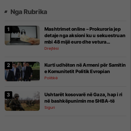
Nga Rubrika
Mashtrimet online – Prokuroria jep
detaje nga aksioni ku u sekuestruan
mbi 48 mijë euro dhe vetura
milionëshe
Drejtësi
Kurti udhëton në Armeni për Samitin
e Komunitetit Politik Evropian
Politikë
Ushtarët kosovarë në Gaza, hap i ri
në bashkëpunimin me SHBA-të
Siguri