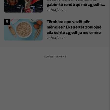
gabim të rëndë që më zgjodhi
mua si kundërshtar
28/04/2026
Tërshëra apo vezët për
mëngjes? Ekspertët zbulojnë
cila është zgjedhja më e mirë
25/04/2026