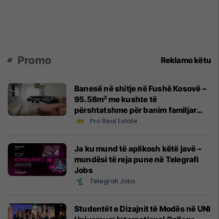
Promo
Reklamo këtu
Banesë në shitje në Fushë Kosovë –
95.58m² me kushte të
përshtatshme për banim familjar
#14531
Pro Real Estate
Ja ku mund të aplikosh këtë javë –
mundësi të reja pune në Telegrafi
Jobs
Telegrafi Jobs
Studentët e Dizajnit të Modës në UNI