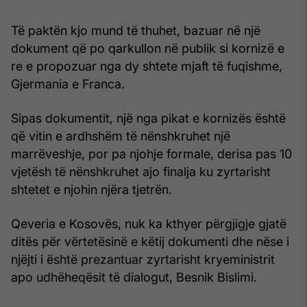
Të paktën kjo mund të thuhet, bazuar në një
dokument që po qarkullon në publik si kornizë e
re e propozuar nga dy shtete mjaft të fuqishme,
Gjermania e Franca.
Sipas dokumentit, një nga pikat e kornizës është
që vitin e ardhshëm të nënshkruhet një
marrëveshje, por pa njohje formale, derisa pas 10
vjetësh të nënshkruhet ajo finalja ku zyrtarisht
shtetet e njohin njëra tjetrën.
Qeveria e Kosovës, nuk ka kthyer përgjigje gjatë
ditës për vërtetësinë e këtij dokumenti dhe nëse i
njëjti i është prezantuar zyrtarisht kryeministrit
apo udhëheqësit të dialogut, Besnik Bislimi.