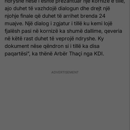
ndryshe nëse i është prezantuar një kornizë e tillë,
ajo duhet të vazhdojë dialogun dhe drejt një
njohje finale që duhet të arrihet brenda 24
muajve. Një dialog i zgjatur i tillë ku kemi lojë
fjalësh pasi në kornizë ka shumë dallime, qeveria
në këtë rast duhet të veprojë ndryshe. Ky
dokument nëse qëndron si i tillë ka disa
paqartësi”, ka thënë Arbër Thaçi nga KDI.