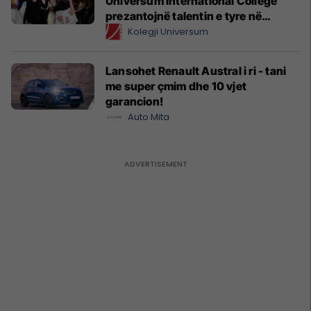
Universum International College
prezantojnë talentin e tyre në
Prishtina Fashion Night
Kolegji Universum
Lansohet Renault Austral i ri - tani
me super çmim dhe 10 vjet
garancion!
Auto Mita