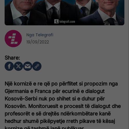
Nga
Telegrafi
19/09/2022
Një kornizë e re që po përflitet si propozim nga
Gjermania e Franca për ecurinë e dialogut
Kosovë-Serbi nuk po shihet si e duhur për
Kosovën. Monitoruesit e procesit të dialogut dhe
profesorët e së drejtës ndërkombëtare kanë
hedhur shumë pikëpyetje rreth pikave të kësaj
kornize që tashmë janë publikuar.