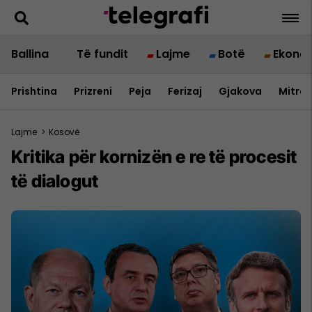
Ballina
Të fundit
Lajme
Botë
Ekono
Prishtina
Prizreni
Peja
Ferizaj
Gjakova
Mitrov
Lajme
>
Kosovë
Kritika për kornizën e re të procesit
të dialogut