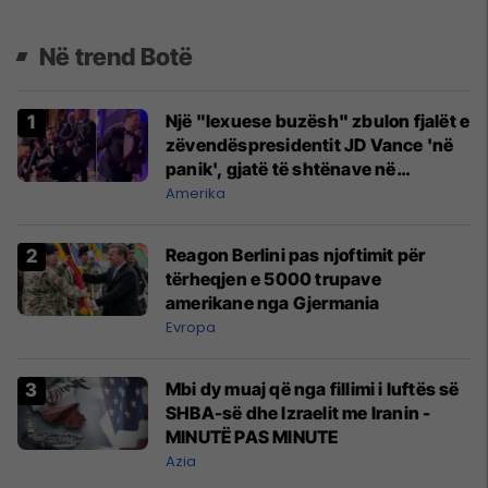
Në trend Botë
Një "lexuese buzësh" zbulon fjalët e
zëvendëspresidentit JD Vance 'në
panik', gjatë të shtënave në
Uashington DC
Amerika
Reagon Berlini pas njoftimit për
tërheqjen e 5000 trupave
amerikane nga Gjermania
Evropa
Mbi dy muaj që nga fillimi i luftës së
SHBA-së dhe Izraelit me Iranin -
MINUTË PAS MINUTE
Azia