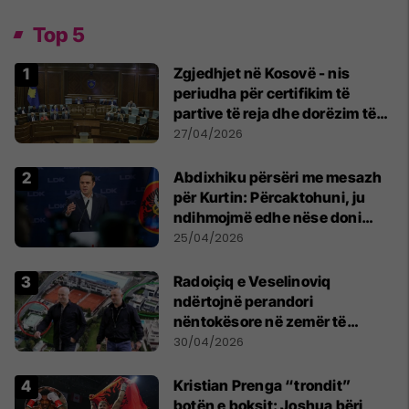
Top 5
Zgjedhjet në Kosovë - nis
periudha për certifikim të
partive të reja dhe dorëzim të
listës së kandidatëve për
27/04/2026
deputetë
Abdixhiku përsëri me mesazh
për Kurtin: Përcaktohuni, ju
ndihmojmë edhe nëse doni
marrëveshje me PDK-në
25/04/2026
Radoiçiq e Veselinoviq
ndërtojnë perandori
nëntokësore në zemër të
Beogradit, nën vilat e tyre
30/04/2026
dyshohet se po bëjnë bunkerë
Kristian Prenga “trondit”
botën e boksit: Joshua bëri