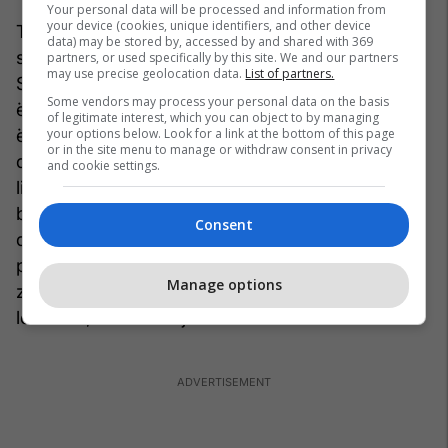
Your personal data will be processed and information from
your device (cookies, unique identifiers, and other device
Të mos harrojmë përvojën e mjeshtrave të
data) may be stored by, accessed by and shared with 369
shkrimit, ku do të veçoja një pohim të Ernesto
partners, or used specifically by this site. We and our partners
may use precise geolocation data.
List of partners.
Sabatos, teksa shprehet: “…Vetëdija e njeriut
Some vendors may process your personal data on the basis
është jokohore: ajo përmban të tashmen, po
of legitimate interest, which you can object to by managing
your options below. Look for a link at the bottom of this page
është një e tashme e mbushur me të shkuarën
or in the site menu to manage or withdraw consent in privacy
dhe e ngarkuar me projekte për të ardhmen…”, te
and cookie settings.
libri “Shkrimtari dhe fantazmat e tij”. Kur them te
burokracia, kam parasysh burokracinë kulturore
Consent
dhe letrare, ku burokracia nuk siguron shijen e tij,
por sugjeron paragjykimin e shijes së tij, për të
Manage options
zëvendësuar tekstin me famën, që e shkatërron
letërsinë, sikur molaja teshat.