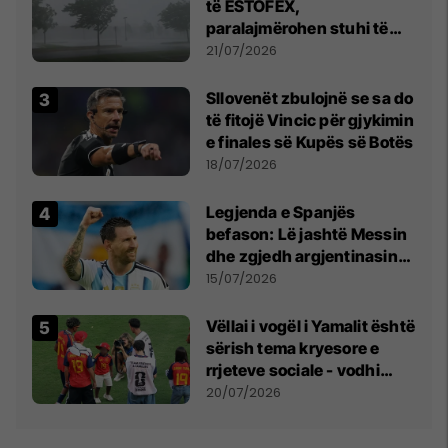
të ESTOFEX,
paralajmërohen stuhi të
fuqishme me breshër dhe
21/07/2026
erëra të forta
Sllovenët zbulojnë se sa do
të fitojë Vincic për gjykimin
e finales së Kupës së Botës
18/07/2026
Legjenda e Spanjës
befason: Lë jashtë Messin
dhe zgjedh argjentinasin
më të mirë në botë
15/07/2026
Vëllai i vogël i Yamalit është
sërish tema kryesore e
rrjeteve sociale - vodhi
vëmendjen pas finales së
20/07/2026
Kupës së Botës