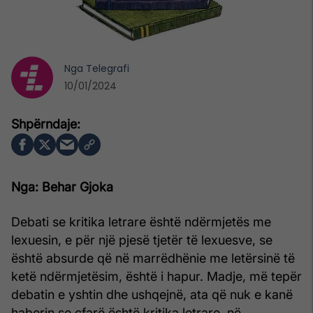
Nga
Telegrafi
10/01/2024
Nga: Behar Gjoka
Debati se kritika letrare është ndërmjetës me
lexuesin, e për një pjesë tjetër të lexuesve, se
është absurde që në marrëdhënie me letërsinë të
ketë ndërmjetësim, është i hapur. Madje, më tepër
debatin e yshtin dhe ushqejnë, ata që nuk e kanë
haberin se çfarë është kritika letrare, në