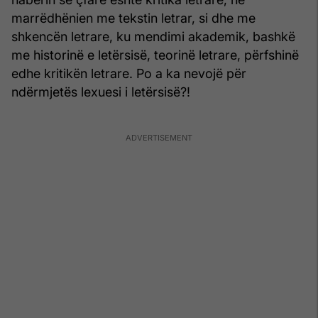
marrëdhënien me tekstin letrar, si dhe me
shkencën letrare, ku mendimi akademik, bashkë
me historinë e letërsisë, teorinë letrare, përfshinë
edhe kritikën letrare. Po a ka nevojë për
ndërmjetës lexuesi i letërsisë?!