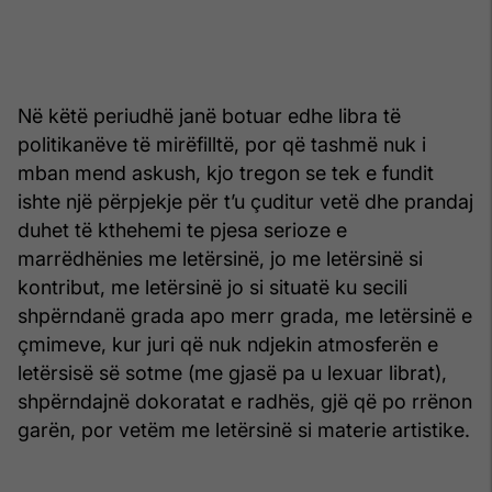
Në këtë periudhë janë botuar edhe libra të
politikanëve të mirëfilltë, por që tashmë nuk i
mban mend askush, kjo tregon se tek e fundit
ishte një përpjekje për t’u çuditur vetë dhe prandaj
duhet të kthehemi te pjesa serioze e
marrëdhënies me letërsinë, jo me letërsinë si
kontribut, me letërsinë jo si situatë ku secili
shpërndanë grada apo merr grada, me letërsinë e
çmimeve, kur juri që nuk ndjekin atmosferën e
letërsisë së sotme (me gjasë pa u lexuar librat),
shpërndajnë dokoratat e radhës, gjë që po rrënon
garën, por vetëm me letërsinë si materie artistike.