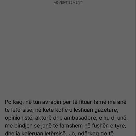
Po kaq, në turravrapin për të fituar famë me anë
të letërsisë, në këtë kohë u lëshuan gazetarë,
opinionistë, aktorë dhe ambasadorë, e ku di unë,
me bindjen se janë të famshëm në fushën e tyre,
dhe ia kalëruan letërsisë. Jo, ndërkaq do të