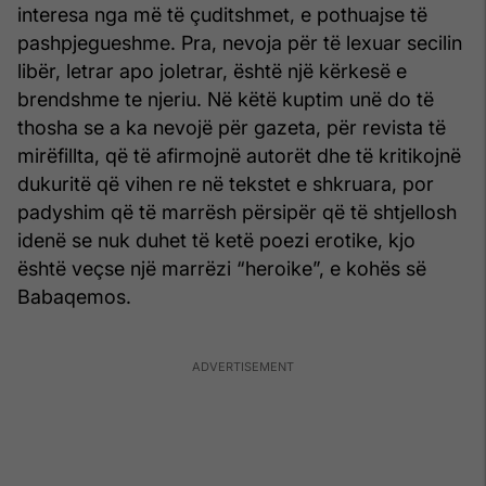
interesa nga më të çuditshmet, e pothuajse të
pashpjegueshme. Pra, nevoja për të lexuar secilin
libër, letrar apo joletrar, është një kërkesë e
brendshme te njeriu. Në këtë kuptim unë do të
thosha se a ka nevojë për gazeta, për revista të
mirëfillta, që të afirmojnë autorët dhe të kritikojnë
dukuritë që vihen re në tekstet e shkruara, por
padyshim që të marrësh përsipër që të shtjellosh
idenë se nuk duhet të ketë poezi erotike, kjo
është veçse një marrëzi “heroike”, e kohës së
Babaqemos.