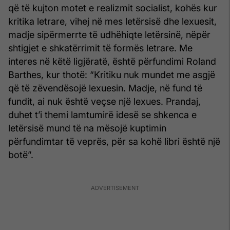
që të kujton motet e realizmit socialist, kohës kur
kritika letrare, vihej në mes letërsisë dhe lexuesit,
madje sipërmerrte të udhëhiqte letërsinë, nëpër
shtigjet e shkatërrimit të formës letrare. Me
interes në këtë ligjëratë, është përfundimi Roland
Barthes, kur thotë: “Kritiku nuk mundet me asgjë
që të zëvendësojë lexuesin. Madje, në fund të
fundit, ai nuk është veçse një lexues. Prandaj,
duhet t’i themi lamtumirë idesë se shkenca e
letërsisë mund të na mësojë kuptimin
përfundimtar të veprës, për sa kohë libri është një
botë”.