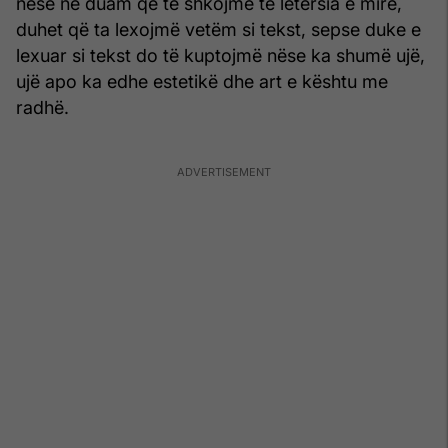
nëse ne duam që të shkojmë te letërsia e mire,
duhet që ta lexojmë vetëm si tekst, sepse duke e
lexuar si tekst do të kuptojmë nëse ka shumë ujë,
ujë apo ka edhe estetikë dhe art e kështu me
radhë.