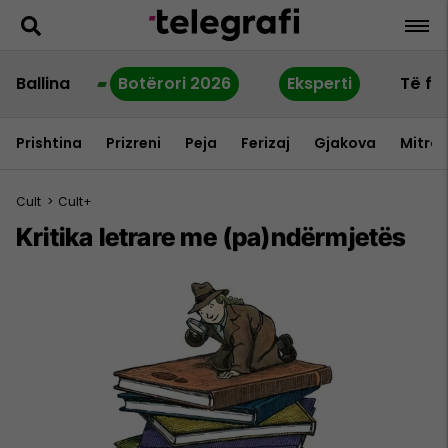
Ballina
Botërori 2026
Eksperti
Të fu
Prishtina
Prizreni
Peja
Ferizaj
Gjakova
Mitrov
Cult
>
Cult+
Kritika letrare me (pa)ndërmjetës