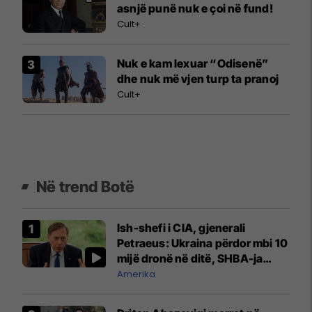
asnjë punë nuk e çoi në fund!
Cult+
Nuk e kam lexuar “Odisenë”
dhe nuk më vjen turp ta pranoj
Cult+
Në trend Botë
Ish-shefi i CIA, gjenerali
Petraeus: Ukraina përdor mbi 10
mijë dronë në ditë, SHBA-ja
mbetet shumë prapa në
Amerika
prodhim