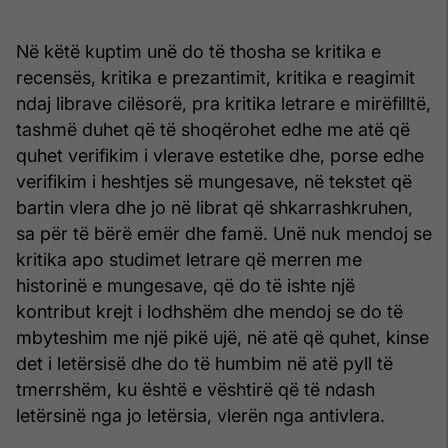
Në këtë kuptim unë do të thosha se kritika e
recensës, kritika e prezantimit, kritika e reagimit
ndaj librave cilësorë, pra kritika letrare e mirëfilltë,
tashmë duhet që të shoqërohet edhe me atë që
quhet verifikim i vlerave estetike dhe, porse edhe
verifikim i heshtjes së mungesave, në tekstet që
bartin vlera dhe jo në librat që shkarrashkruhen,
sa për të bërë emër dhe famë. Unë nuk mendoj se
kritika apo studimet letrare që merren me
historinë e mungesave, që do të ishte një
kontribut krejt i lodhshëm dhe mendoj se do të
mbyteshim me një pikë ujë, në atë që quhet, kinse
det i letërsisë dhe do të humbim në atë pyll të
tmerrshëm, ku është e vështirë që të ndash
letërsinë nga jo letërsia, vlerën nga antivlera.