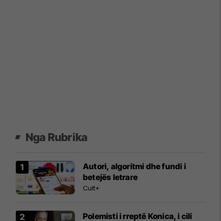
Nga Rubrika
Autori, algoritmi dhe fundi i
betejës letrare
Cult+
Polemisti i rreptë Konica, i cili