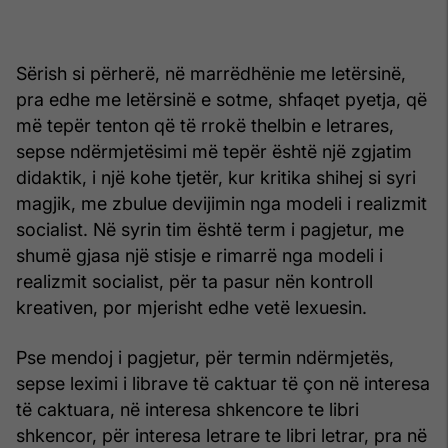
Sërish si përherë, në marrëdhënie me letërsinë,
pra edhe me letërsinë e sotme, shfaqet pyetja, që
më tepër tenton që të rrokë thelbin e letrares,
sepse ndërmjetësimi më tepër është një zgjatim
didaktik, i një kohe tjetër, kur kritika shihej si syri
magjik, me zbulue devijimin nga modeli i realizmit
socialist. Në syrin tim është term i pagjetur, me
shumë gjasa një stisje e rimarrë nga modeli i
realizmit socialist, për ta pasur nën kontroll
kreativen, por mjerisht edhe vetë lexuesin.
Pse mendoj i pagjetur, për termin ndërmjetës,
sepse leximi i librave të caktuar të çon në interesa
të caktuara, në interesa shkencore te libri
shkencor, për interesa letrare te libri letrar, pra në