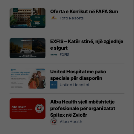
Oferta e Korrikut në FAFA Sun
Fafa Resorts
EXFIS – Katër stinë, një zgjedhje
e sigurt
EXFIS
United Hospital me pako
speciale për diasporën
United Hospital
Alba Health sjell mbështetje
profesionale për organizatat
Spitex në Zvicër
Alba Health