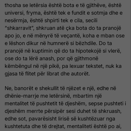
thosha se letërsia është bota e të gjithëve, është
universi, fryma, është tek e fundit e sotmja dhe e
nesërmja, është shpirti tek e cila, secili
“shkarravit”, shkruan atë çka bota do ta pranojë
apo jo, e në mënyrë të veçantë, koha e mban ose
e lëshon dikur në humnerë si bëzhdile. Do ta
pranojë në kuptimin që do ta hipotekojë si vlerë,
ose do ta lërë anash, por që gjithmonë
këmbëngul në një pikë, pa lexuar tekstet, nuk ka
gjasa të flitet për librat dhe autorët.
Ne, banorët e shekullit të njëzet e një, edhe në
dhënie-marrje me letërsinë, mbartim një
mentalitet të pushtetit të djeshëm, sepse pushteti i
djeshëm merrte përsipër sesi duhet të shkruash,
edhe sot, pavarësisht lirisë së kushtëzuar nga
kushtetuta dhe të drejtat, mentaliteti është po ai,