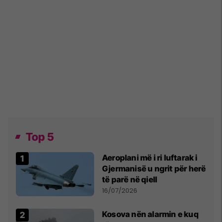
Top 5
Aeroplani më i ri luftarak i
Gjermanisë u ngrit për herë
të parë në qiell
16/07/2026
Kosova nën alarmin e kuq