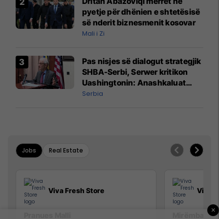
Dritan Abazoviqi merret në
pyetje për dhënien e shtetësisë
së nderit biznesmenit kosovar
Mali i Zi
Pas nisjes së dialogut strategjik
SHBA-Serbi, Serwer kritikon
Uashingtonin: Anashkaluat
Banjskën, sulmin ndaj KFOR-it
Serbia
dhe rrëmbimin e Policëve të
Kosovës
Jobs
Real Estate
Viva Fresh Store
Viva F
×
Pranues Malli
Mirëmbajtës