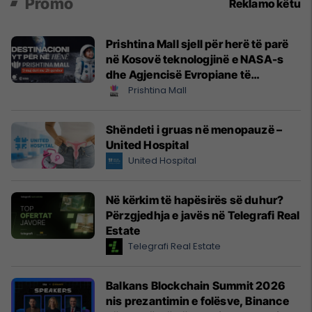
Promo
Reklamo këtu
Prishtina Mall sjell për herë të parë
në Kosovë teknologjinë e NASA-s
dhe Agjencisë Evropiane të
Hapësirës (ESA)
Prishtina Mall
Shëndeti i gruas në menopauzë –
United Hospital
United Hospital
Në kërkim të hapësirës së duhur?
Përzgjedhja e javës në Telegrafi Real
Estate
Telegrafi Real Estate
Balkans Blockchain Summit 2026
nis prezantimin e folësve, Binance