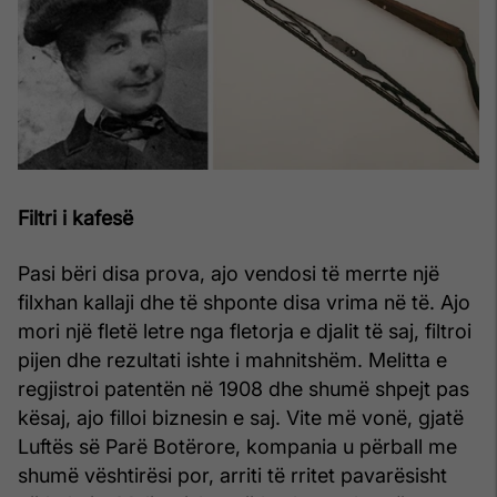
Filtri i kafesë
Pasi bëri disa prova, ajo vendosi të merrte një
filxhan kallaji dhe të shponte disa vrima në të. Ajo
mori një fletë letre nga fletorja e djalit të saj, filtroi ​​
pijen dhe rezultati ishte i mahnitshëm. Melitta e
regjistroi patentën në 1908 dhe shumë shpejt pas
kësaj, ajo filloi biznesin e saj. Vite më vonë, gjatë
Luftës së Parë Botërore, kompania u përball me
shumë vështirësi por, arriti të rritet pavarësisht