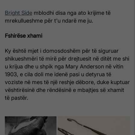
Bright Side
mblodhi disa nga ato krijime të
mrekullueshme për t'u ndarë me ju.
Fshirëse xhami
Ky është mjet i domosdoshëm për të siguruar
shikueshmëri të mirë për drejtuesit në ditët me shi
u krijua dhe u shpik nga Mary Anderson në vitin
1903, e cila doli me idenë pasi u detyrua të
voziste në mes të një reshje dëbore, duke kuptuar
vështirësinë dhe rëndësinë e mbajtjes së xhamit
të pastër.