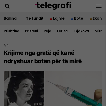
Ballina
Të fundit
Lajme
Botë
Ekono
Prishtina
Prizreni
Peja
Ferizaj
Gjakova
Mitrov
Ajo
Krijime nga gratë që kanë
ndryshuar botën për të mirë