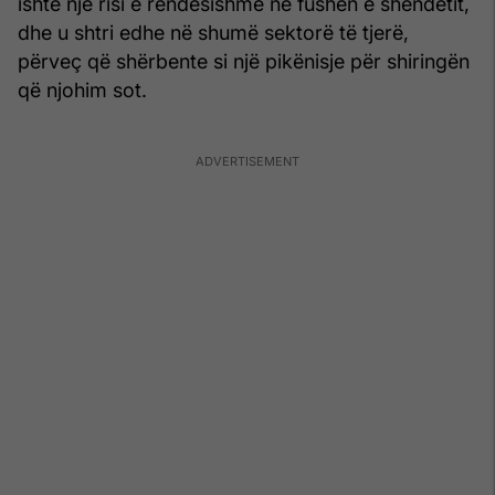
ishte një risi e rëndësishme në fushën e shëndetit,
dhe u shtri edhe në shumë sektorë të tjerë,
përveç që shërbente si një pikënisje për shiringën
që njohim sot.