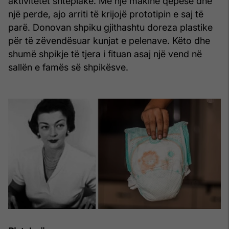
aktivitetet shtëpiake. Me një makinë qepëse dhe
një perde, ajo arriti të krijojë prototipin e saj të
parë. Donovan shpiku gjithashtu doreza plastike
për të zëvendësuar kunjat e pelenave. Këto dhe
shumë shpikje të tjera i fituan asaj një vend në
sallën e famës së shpikësve.