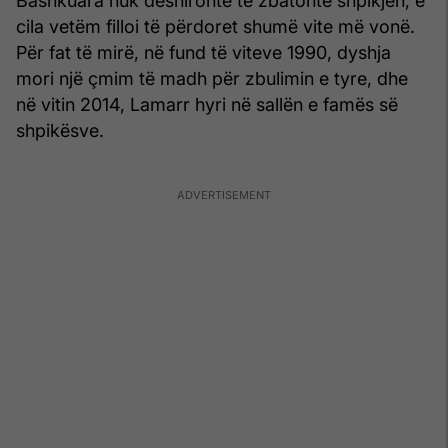
Bashkuara nuk dëshironte të zbatonte shpikjen, e
cila vetëm filloi të përdoret shumë vite më vonë.
Për fat të mirë, në fund të viteve 1990, dyshja
mori një çmim të madh për zbulimin e tyre, dhe
në vitin 2014, Lamarr hyri në sallën e famës së
shpikësve.