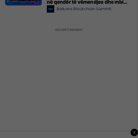
në qendër të vëmendjes dhe mbi
$10,000 giveaway për
Balkans Blockchain Summit
pjesëmarrësit
×