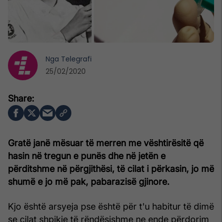
Nga
Telegrafi
25/02/2020
Gratë janë mësuar të merren me vështirësitë që
hasin në tregun e punës dhe në jetën e
përditshme në përgjithësi, të cilat i përkasin, jo më
shumë e jo më pak, pabarazisë gjinore.
Kjo është arsyeja pse është për t'u habitur të dimë
se cilat shpikje të rëndësishme ne ende përdorim