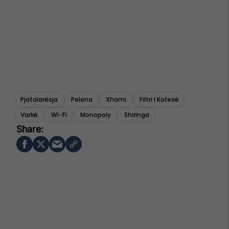
Pjatalarësja
Pelena
Xhami
Filtri I Kafesë
Varkë
Wi-Fi
Monopoly
Shiringa