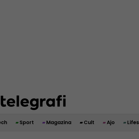
ech
Sport
Magazina
Cult
Ajo
Life