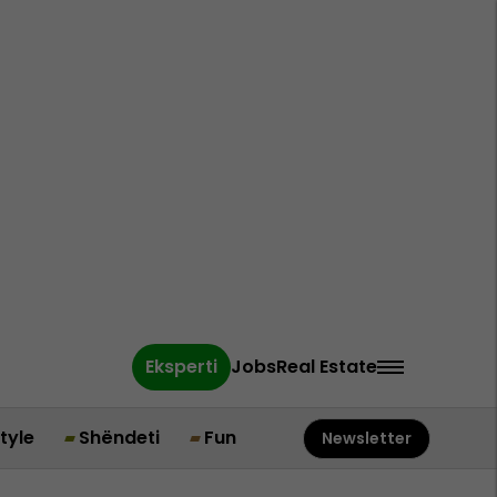
Eksperti
Jobs
Real Estate
style
Shëndeti
Fun
Newsletter