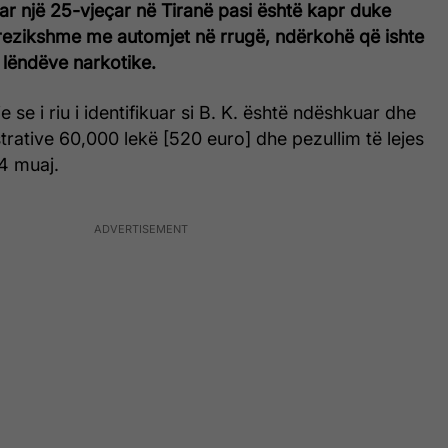
uar një 25-vjeçar në Tiranë pasi është kapr duke
rezikshme me automjet në rrugë, ndërkohë që ishte
 lëndëve narkotike.
e se i riu i identifikuar si B. K. është ndëshkuar dhe
rative 60,000 lekë [520 euro] dhe pezullim të lejes
24 muaj.