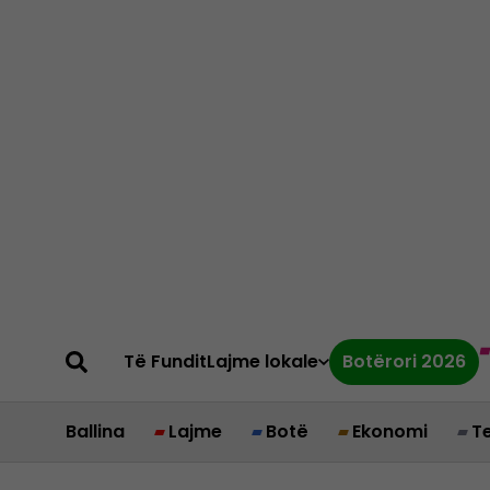
Të Fundit
Lajme lokale
Botërori 2026
Ballina
Lajme
Botë
Ekonomi
T