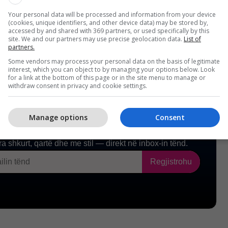
Your personal data will be processed and information from your device
(cookies, unique identifiers, and other device data) may be stored by,
accessed by and shared with 369 partners, or used specifically by this
site. We and our partners may use precise geolocation data.
List of
partners.
Some vendors may process your personal data on the basis of legitimate
interest, which you can object to by managing your options below. Look
for a link at the bottom of this page or in the site menu to manage or
withdraw consent in privacy and cookie settings.
Manage options
Consent