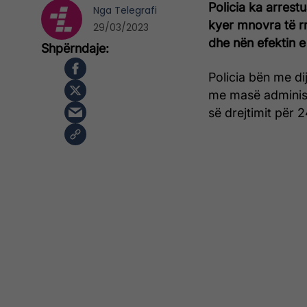
Policia ka arrest
Nga
Telegrafi
kyer mnovra të r
29/03/2023
dhe nën efektin e
Policia bën me dij
me masë administ
së drejtimit për 