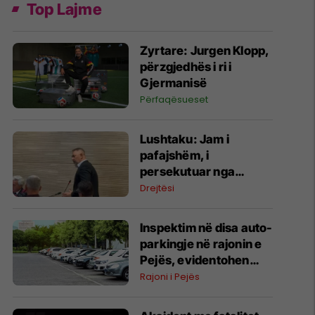
Top Lajme
Zyrtare: Jurgen Klopp,
përzgjedhës i ri i
Gjermanisë
Përfaqësueset
Lushtaku: Jam i
pafajshëm, i
persekutuar nga
EULEX-i
Drejtësi
Inspektim në disa auto-
parkingje në rajonin e
Pejës, evidentohen
shkelje të ndryshme
Rajoni i Pejës