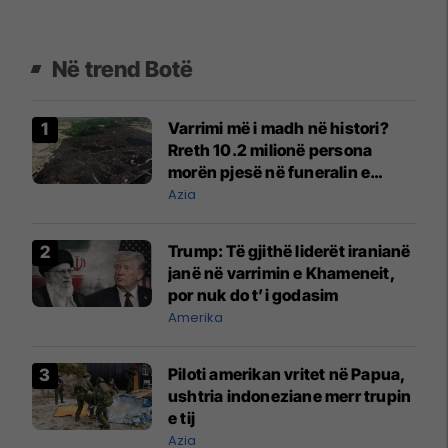
Në trend Botë
Varrimi më i madh në histori?
Rreth 10.2 milionë persona
morën pjesë në funeralin e
liderit të Iranit në 1989
Azia
Trump: Të gjithë liderët iranianë
janë në varrimin e Khameneit,
por nuk do t’i godasim
Amerika
Piloti amerikan vritet në Papua,
ushtria indoneziane merr trupin
e tij
Azia