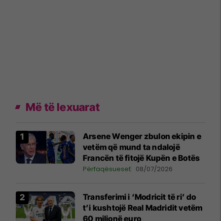
Më të lexuarat
Arsene Wenger zbulon ekipin e
vetëm që mund ta ndalojë
Francën të fitojë Kupën e Botës
Përfaqësueset
08/07/2026
Transferimi i ‘Modricit të ri’ do
t’i kushtojë Real Madridit vetëm
60 milionë euro