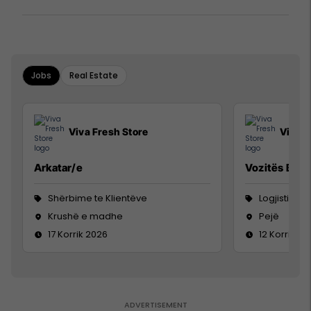
Jobs
Real Estate
Viva Fresh Store
Viva F
Arkatar/e
Vozitës B
Shërbime te Klientëve
Logjistikë
Krushë e madhe
Pejë
17 Korrik 2026
12 Korrik 20