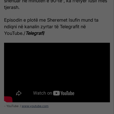
shënuar në minutën e 90-të”, ka rrëfyer Iusif mes
tjerash.
Episodin e plotë me Sheremet Isufin mund ta
ndiqni në kanalin zyrtar të Telegrafit në
YouTube./
Telegrafi
/
- YouTube
www.youtube.com