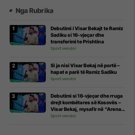
Nga Rubrika
Debutimi i Visar Bekajt te Ramiz
Sadiku si 16-vjeçar dhe
transferimi te Prishtina
Sport vendor
Si ja nisi Visar Bekaj në portë –
hapat e parë të Ramiz Sadiku
Sport vendor
Debutimi si 16-vjeçar dhe rruga
drejt kombëtares së Kosovës –
Visar Bekaj, mysafir në “Arena e
Yjeve”
Sport vendor