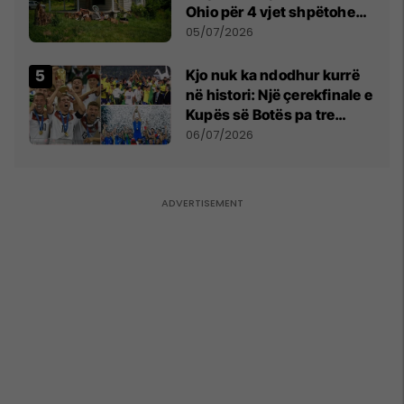
Ohio për 4 vjet shpëtohen -
tani ata i pret një sfidë e
05/07/2026
madhe
Kjo nuk ka ndodhur kurrë
në histori: Një çerekfinale e
Kupës së Botës pa tre
vendet legjendare të
06/07/2026
futbollit