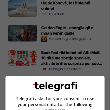
Hajde Kosovë, le të blejmë
online!
LC Waikiki
Golden Eagle - energjia që e
mban verën gjallë
Golden Eagle Energy Drink
BookFest rikthehet në Albi Mall:
10 ditë me zbritje speciale,
aktivitete dhe surpriza për çdo
lexues
Dukagjini Bookstore
Kampionati Botëror 2026
Telegrafi asks for your consent to use
your personal data for the following