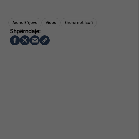
Arena E Yjeve
Video
Sheremet Isufi