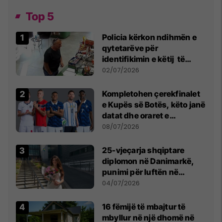
Top 5
Policia kërkon ndihmën e
qytetarëve për
identifikimin e këtij të
dyshuari
02/07/2026
Kompletohen çerekfinalet
e Kupës së Botës, këto janë
datat dhe oraret e
ndeshjeve
08/07/2026
25-vjeçarja shqiptare
diplomon në Danimarkë,
punimi për luftën në
Kosovë vlerësohet me
04/07/2026
notën më të lartë
16 fëmijë të mbajtur të
mbyllur në një dhomë në