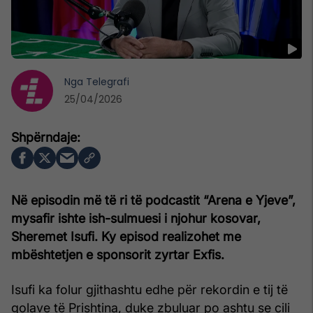
Nga
Telegrafi
25/04/2026
Në episodin më të ri të podcastit “Arena e Yjeve”,
mysafir ishte ish-sulmuesi i njohur kosovar,
Sheremet Isufi. Ky episod realizohet me
mbështetjen e sponsorit zyrtar Exfis.
Isufi ka folur gjithashtu edhe për rekordin e tij të
golave të Prishtina, duke zbuluar po ashtu se cili