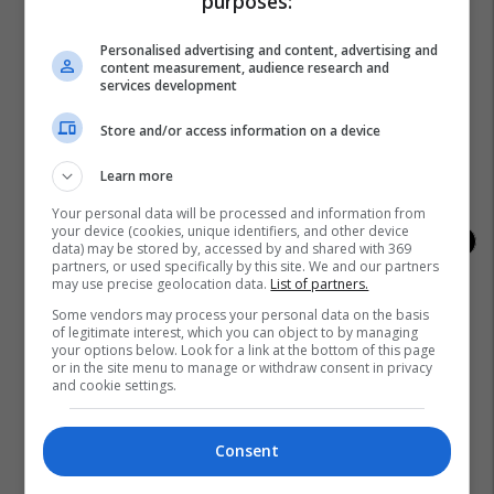
purposes:
Personalised advertising and content, advertising and
content measurement, audience research and
services development
Kampionatet Botërore: Një histori e
Kupa e Botës 2026 për
Store and/or access information on a device
lavdisë, legjendave dhe
me tri maskota zyrtar
kampionëve
Learn more
Your personal data will be processed and information from
your device (cookies, unique identifiers, and other device
data) may be stored by, accessed by and shared with 369
partners, or used specifically by this site. We and our partners
may use precise geolocation data.
List of partners.
Some vendors may process your personal data on the basis
of legitimate interest, which you can object to by managing
your options below. Look for a link at the bottom of this page
or in the site menu to manage or withdraw consent in privacy
and cookie settings.
Consent