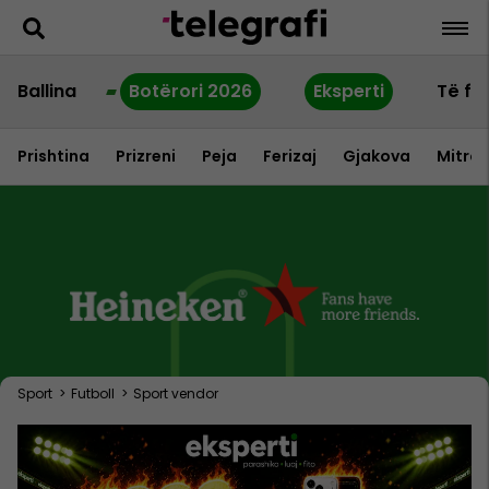
Ballina
Botërori 2026
Eksperti
Të fu
Prishtina
Prizreni
Peja
Ferizaj
Gjakova
Mitrov
Sport
>
Futboll
>
Sport vendor