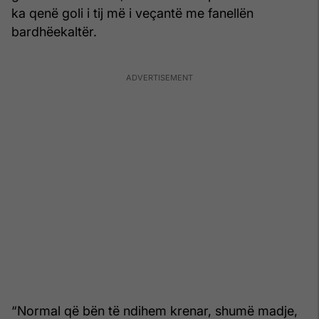
ka qenë goli i tij më i veçantë me fanellën
bardhëekaltër.
“Normal që bën të ndihem krenar, shumë madje,