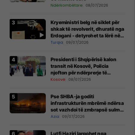
Ndërkombëtare
08/07/2026
Kryeministri belg në siklet për
shkak të revolverit, dhuratë nga
Erdogani - detyrohet ta lërë në
një bazë ushtarake
Turqia
09/07/2026
Presidenti i Shqipërisë kalon
transit në Kosovë, Policia
njofton për ndërprerje të
përkohshme të trafikut
Kosovë
08/07/2026
Pse SHBA-ja goditi
infrastrukturën mbrëmë ndërsa
sot vazhdoi të zmbrapsë sulmet
iraniane
Azia
09/07/2026
Lutfi Haziri largohet nga