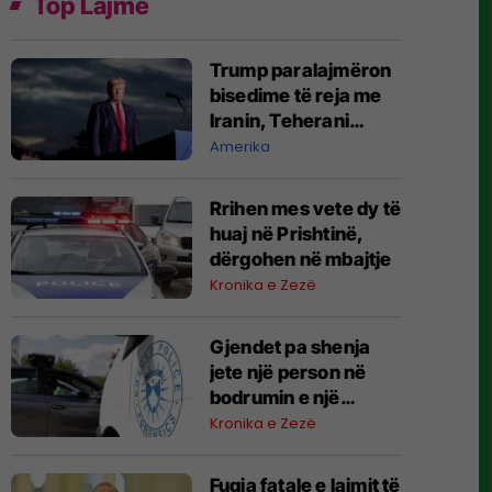
Top Lajme
Trump paralajmëron
bisedime të reja me
Iranin, Teherani
mohon se ka
Amerika
negociata
Rrihen mes vete dy të
huaj në Prishtinë,
dërgohen në mbajtje
Kronika e Zezë
Gjendet pa shenja
jete një person në
bodrumin e një
ndërtese në Pejë,
Kronika e Zezë
rasti po hetohet
Fuqia fatale e lajmit të