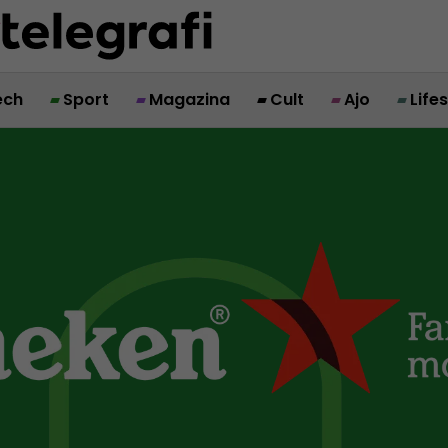
ech
Sport
Magazina
Cult
Ajo
Life