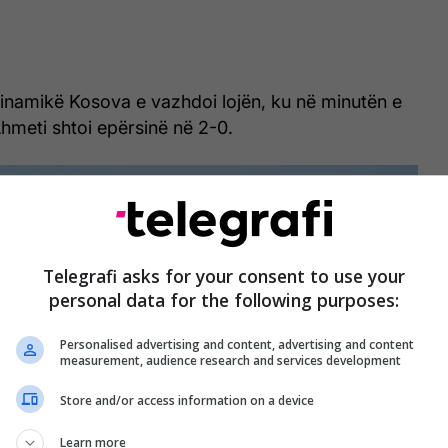
dinamikë Kosova e vazhdoi lojën, ku në minutën e
Ahmeti shtoi epërsinë në 2-0.
Telegrafi asks for your consent to use your
personal data for the following purposes:
Personalised advertising and content, advertising and content
measurement, audience research and services development
Store and/or access information on a device
Learn more