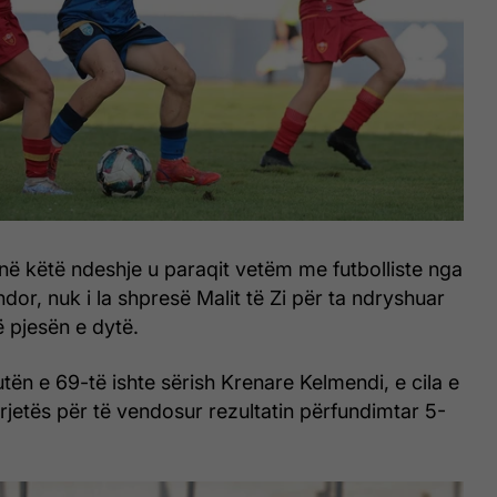
 në këtë ndeshje u paraqit vetëm me futbolliste nga
dor, nuk i la shpresë Malit të Zi për ta ndryshuar
ë pjesën e dytë.
tën e 69-të ishte sërish Krenare Kelmendi, e cila e
rrjetës për të vendosur rezultatin përfundimtar 5-