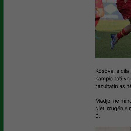
Kosova, e cila
kampionati ven
rezultatin as n
Madje, në minu
gjeti rrugën e 
0.