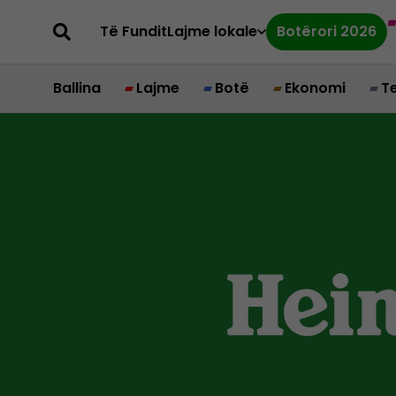
Të Fundit
Lajme lokale
Botërori 2026
Ballina
Lajme
Botë
Ekonomi
T