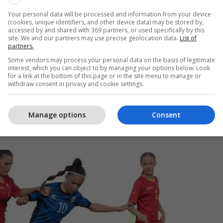
Your personal data will be processed and information from your device
(cookies, unique identifiers, and other device data) may be stored by,
accessed by and shared with 369 partners, or used specifically by this
site. We and our partners may use precise geolocation data.
List of
partners.
otivuara maksimalisht, konkretizuan thuajse çdo
Some vendors may process your personal data on the basis of legitimate
 e parë. Në minutën e 16-të, Krenare Kelmendi
interest, which you can object to by managing your options below. Look
for a link at the bottom of this page or in the site menu to manage or
 në 3-0.
withdraw consent in privacy and cookie settings.
t të Zi nuk i rezistoi as sulmit të radhës të Olsa
Manage options
Consent
cila me golin e saj në minutën 35 bëri që pjesa e
lej me rezultat të thellë 4-0.