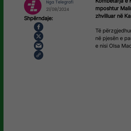
Kombëtarja e 
Nga
Telegrafi
mposhtur Malin
21/08/2024
zhvilluar në K
Të përzgjedhur
në pjesën e par
e nisi Olsa Ma