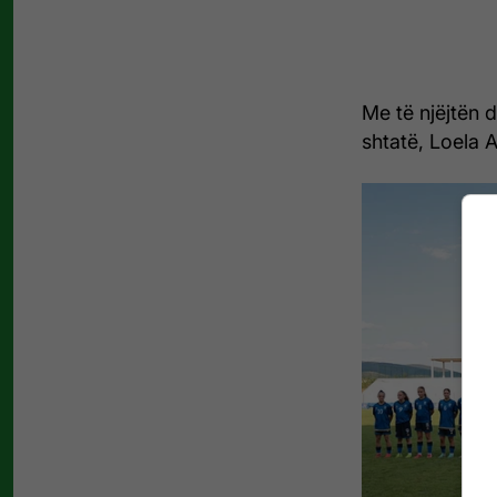
Me të njëjtën 
shtatë, Loela 