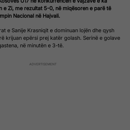
Kosovës U17 në konkurrencën e vajzave e ka
 e Zi, me rezultat 5-0, në miqësoren e parë të
ampin Nacional në Hajvali.
at e Sanije Krasniqit e dominuan lojën dhe qysh
ë krijuan epërsi prej katër golash. Serinë e golave
qastena, në minutën e 3-të.