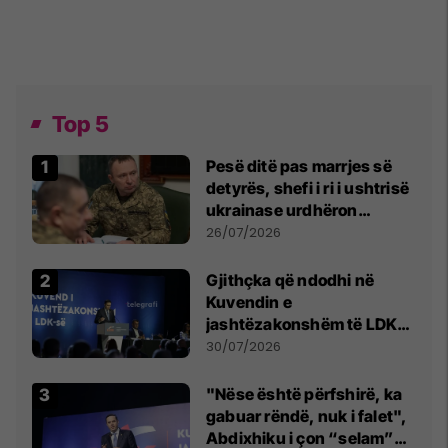
Top 5
Pesë ditë pas marrjes së
detyrës, shefi i ri i ushtrisë
ukrainase urdhëron
kontroll të madh
26/07/2026
Gjithçka që ndodhi në
Kuvendin e
jashtëzakonshëm të LDK-
së
30/07/2026
"Nëse është përfshirë, ka
gabuar rëndë, nuk i falet",
Abdixhiku i çon “selam”