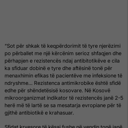
“Sot për shkak të keqpërdorimit të tyre njerëzimi
po përballet me një kërcënim serioz shfaqjen dhe
përhapjen e rezistencës ndaj antibitotikëve e cila
ka sfiduar dobinë e tyre dhe aftësinë tonë për
menaxhimin efikas të pacientëve me infeksione të
ndryshme... Rezistenca antimikrobike është sfidë
edhe për shëndetësisë kosovare. Në Kosovë
mikroorganizmat indikator të rezistencës janë 2-5
herë më të lartë se sa mesatarja evropiane për të
gjithë antibiotikë e krahasuar.
Sfidat kryesore të kësaj fushe në vendin tonë janë