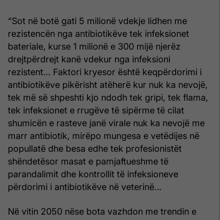
“Sot në botë gati 5 milionë vdekje lidhen me
rezistencën nga antibiotikëve tek infeksionet
bateriale, kurse 1 milionë e 300 mijë njerëz
drejtpërdrejt kanë vdekur nga infeksioni
rezistent... Faktori kryesor është keqpërdorimi i
antibiotikëve pikërisht atëherë kur nuk ka nevojë,
tek më së shpeshti kjo ndodh tek gripi, tek flama,
tek infeksionet e rrugëve të sipërme të cilat
shumicën e rasteve janë virale nuk ka nevojë me
marr antibiotik, mirëpo mungesa e vetëdijes në
popullatë dhe besa edhe tek profesionistët
shëndetësor masat e pamjaftueshme të
parandalimit dhe kontrollit të infeksioneve
përdorimi i antibiotikëve në veterinë...
Në vitin 2050 nëse bota vazhdon me trendin e