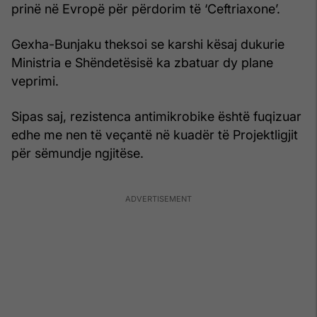
prinë në Evropë për përdorim të ‘Ceftriaxone’.
Gexha-Bunjaku theksoi se karshi kësaj dukurie
Ministria e Shëndetësisë ka zbatuar dy plane
veprimi.
Sipas saj, rezistenca antimikrobike është fuqizuar
edhe me nen të veçantë në kuadër të Projektligjit
për sëmundje ngjitëse.