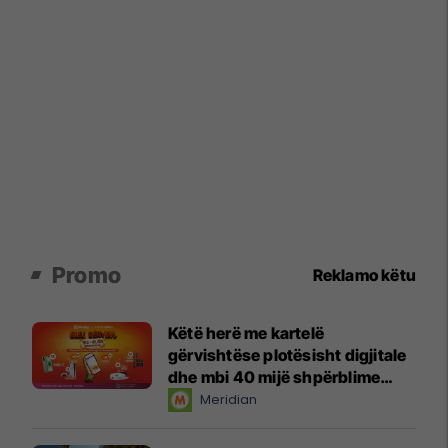
Promo
Reklamo këtu
Këtë herë me kartelë
gërvishtëse plotësisht digjitale
dhe mbi 40 mijë shpërblime
instant!
Meridian