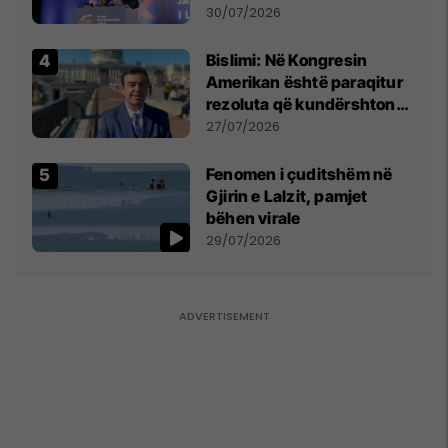
Përparim Ramës
30/07/2026
Bislimi: Në Kongresin
Amerikan është paraqitur
rezoluta që kundërshton
mbajtjen e Asamblesë
27/07/2026
Parlamentare të OSBE-së
në Beograd
Fenomen i çuditshëm në
Gjirin e Lalzit, pamjet
bëhen virale
29/07/2026