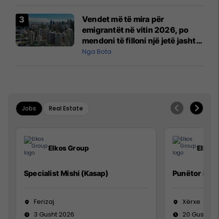
Vendet më të mira për
emigrantët në vitin 2026, po
mendoni të filloni një jetë jashtë
vendit?
Nga Bota
Jobs
Real Estate
Elkos Group
Elkos
Specialist Mishi (Kasap)
Punëtor në 
Ferizaj
Xërxe
3 Gusht 2026
20 Gusht 2