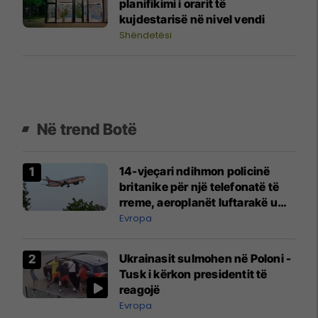
planifikimi i orarit të
kujdestarisë në nivel vendi
Shëndetësi
Në trend Botë
14-vjeçari ndihmon policinë
britanike për një telefonatë të
rreme, aeroplanët luftarakë u
ngritën në ajër për të
Evropa
interceptuar fluturaken e Qatar
Airways që po shkonte drejt
Ukrainasit sulmohen në Poloni -
Mançesterit
Tusk i kërkon presidentit të
reagojë
Evropa