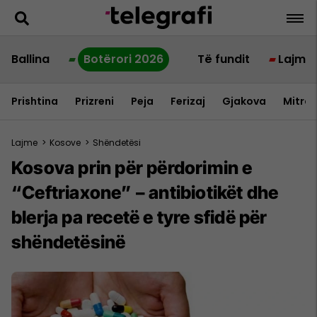
Ballina
Botërori 2026
Të fundit
Lajme
Prishtina
Prizreni
Peja
Ferizaj
Gjakova
Mitrov
Lajme
>
Kosove
>
Shëndetësi
Kosova prin për përdorimin e
“Ceftriaxone” – antibiotikët dhe
blerja pa recetë e tyre sfidë për
shëndetësinë