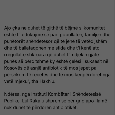
Ajo çka ne duhet të gjithë të bëjmë si komunitet
është t’i edukojmë së pari popullatën, familjen dhe
punëtorët shëndetësor që të jenë të vetëdijshëm
dhe të ballafaqohen me sfida dhe t’i kenë ato
rregullat e shkruara që duhet t’i ndjekin gjatë
punës së përditshme ky është çelësi i suksesit në
Kosovës që asnjë antibiotik të mos jepet pa
përshkrim të recetës dhe të mos keqpërdoret nga
vetë mjeku”, tha Haxhiu.
Ndërsa, nga Instituti Kombëtar i Shëndetësisë
Publike, Lul Raka u shpreh se për grip apo flamë
nuk duhet të përdoren antibiotikët.