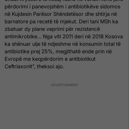
përdorimi i panevojshëm i antibiotikëve sidomos
në Kujdesin Parësor Shëndetësor dhe shtirja në
barnatore pa recetë të mjekut. Deri tani MSh ka
zbatuar dy plane veprimi për rezistencë
antimikrobike... Nga viti 2011 deri në 2018 Kosova
ka shënuar ulje të ndjeshme në konsumin total të
antibiotike prej 25%, megjithatë ende prin në
Evropë me keqpërdorim e antibiotikut
Ceftriaxonit”, theksoi ajo.