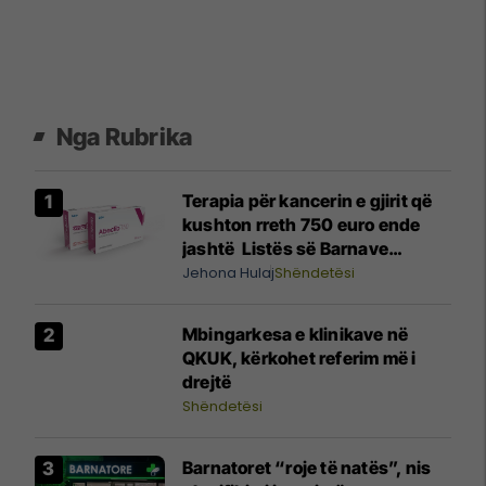
Nga Rubrika
Terapia për kancerin e gjirit që
kushton rreth 750 euro ende
jashtë Listës së Barnave
Esenciale, përgjigjet MSH-ja
Jehona Hulaj
Shëndetësi
Mbingarkesa e klinikave në
QKUK, kërkohet referim më i
drejtë
Shëndetësi
Barnatoret “roje të natës”, nis