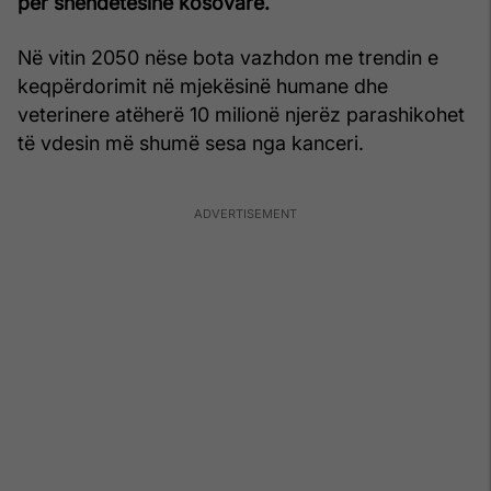
për shëndetësinë kosovare.
Në vitin 2050 nëse bota vazhdon me trendin e
keqpërdorimit në mjekësinë humane dhe
veterinere atëherë 10 milionë njerëz parashikohet
të vdesin më shumë sesa nga kanceri.