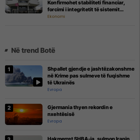
Konfirmohet stabiliteti financiar,
forcimi i integritetit të sistemit
financiar
Ekonomi
Në trend Botë
Shpallet gjendje e jashtëzakonshme
në Krime pas sulmeve të fuqishme
të Ukrainës
Evropa
Gjermania thyen rekordin e
nxehtësisë
Evropa
Hakmerret SHBA-ja, sulmon Iranin