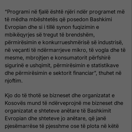
“Programi në fjalë është njëri ndër programet më
të mëdha mbështetës që posedon Bashkimi
Evropian dhe si i tillë synon fuqizimin e
mbikëqyrjes së tregut të brendshëm,
përmirësimin e konkurrueshmërisë së industrisë,
në veçanti të ndërmarrjeve mikro, të vogla dhe të
mesme, mbrojtjen e konsumatorit përfshirë
sigurinë e ushqimit, përmirësimin e statistikave
dhe përmirësimin e sektorit financiar”, thuhet në
njoftim.
Kjo do të thotë se bizneset dhe organizatat e
Kosovës mund të ndërveprojnë me bizneset dhe
organizatat e shteteve anëtare të Bashkimit
Evropian dhe shteteve jo anëtare, që janë
pjesëmarrëse të pjesshme ose të plota në këtë