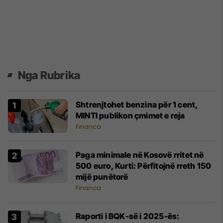
Nga Rubrika
Shtrenjtohet benzina për 1 cent,
MINTI publikon çmimet e reja
Financa
Paga minimale në Kosovë rritet në
500 euro, Kurti: Përfitojnë rreth 150
mijë punëtorë
Financa
Raporti i BQK-së i 2025-ës: