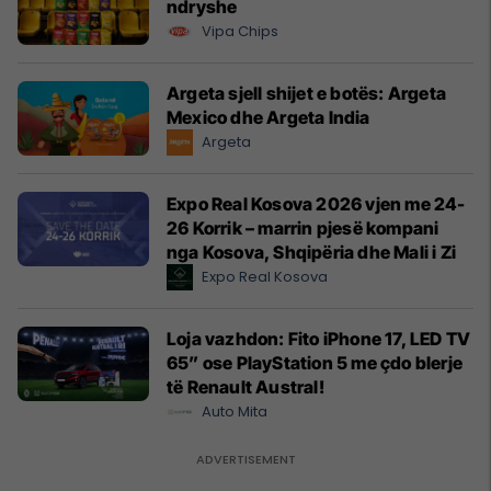
ndryshe
Vipa Chips
Argeta sjell shijet e botës: Argeta
Mexico dhe Argeta India
Argeta
Expo Real Kosova 2026 vjen me 24-
26 Korrik – marrin pjesë kompani
nga Kosova, Shqipëria dhe Mali i Zi
Expo Real Kosova
Loja vazhdon: Fito iPhone 17, LED TV
65” ose PlayStation 5 me çdo blerje
të Renault Austral!
Auto Mita