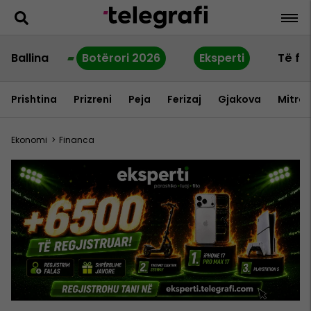
Ballina
Botërori 2026
Eksperti
Të fu
Prishtina
Prizreni
Peja
Ferizaj
Gjakova
Mitrov
Ekonomi
>
Financa