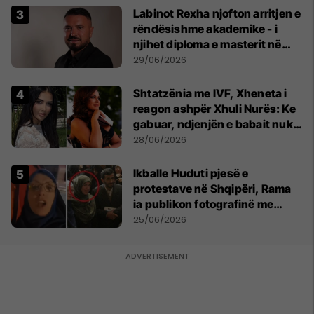
Labinot Rexha njofton arritjen e
rëndësishme akademike - i
njihet diploma e masterit në
Psikologji në Zvicër
29/06/2026
Shtatzënia me IVF, Xheneta i
reagon ashpër Xhuli Nurës: Ke
gabuar, ndjenjën e babait nuk
mund t'ia plotësosh kurrë
28/06/2026
Ikballe Huduti pjesë e
protestave në Shqipëri, Rama
ia publikon fotografinë me
Ahmadinejadin e Iranit
25/06/2026