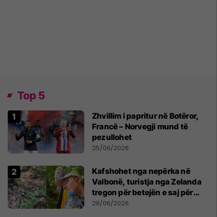
Top 5
Zhvillim i papritur në Botëror,
Francë – Norvegji mund të
pezullohet
25/06/2026
Kafshohet nga nepërka në
Valbonë, turistja nga Zelanda
tregon për betejën e saj për
mbijetesë
28/06/2026