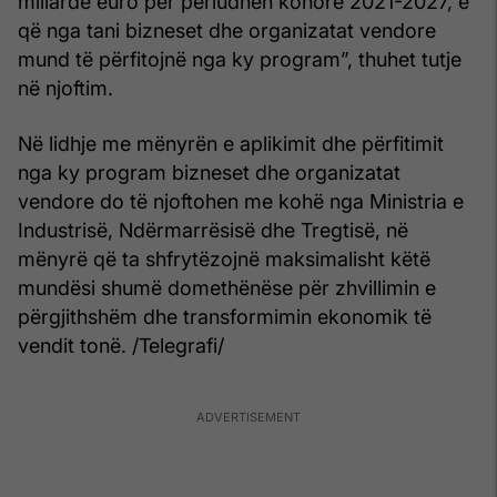
miliardë euro për periudhën kohore 2021-2027, e
që nga tani bizneset dhe organizatat vendore
mund të përfitojnë nga ky program”, thuhet tutje
në njoftim.
Në lidhje me mënyrën e aplikimit dhe përfitimit
nga ky program bizneset dhe organizatat
vendore do të njoftohen me kohë nga Ministria e
Industrisë, Ndërmarrësisë dhe Tregtisë, në
mënyrë që ta shfrytëzojnë maksimalisht këtë
mundësi shumë domethënëse për zhvillimin e
përgjithshëm dhe transformimin ekonomik të
vendit tonë. /Telegrafi/