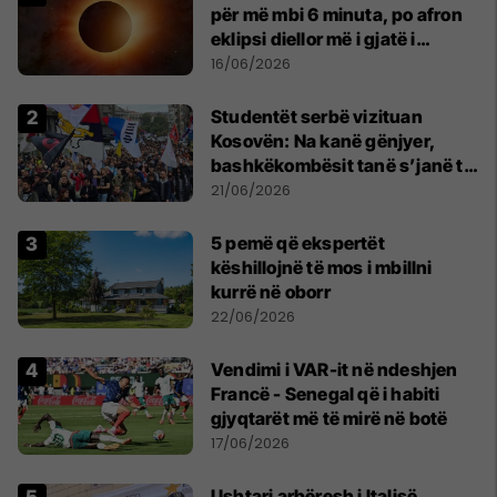
për më mbi 6 minuta, po afron
eklipsi diellor më i gjatë i
shekullit të 21-të
16/06/2026
Studentët serbë vizituan
Kosovën: Na kanë gënjyer,
bashkëkombësit tanë s’janë të
shtypur
21/06/2026
5 pemë që ekspertët
këshillojnë të mos i mbillni
kurrë në oborr
22/06/2026
Vendimi i VAR-it në ndeshjen
Francë - Senegal që i habiti
gjyqtarët më të mirë në botë
17/06/2026
Ushtari arbëresh i Italisë