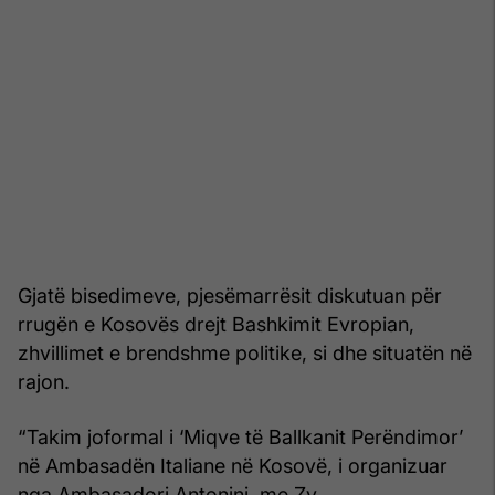
Gjatë bisedimeve, pjesëmarrësit diskutuan për
rrugën e Kosovës drejt Bashkimit Evropian,
zhvillimet e brendshme politike, si dhe situatën në
rajon.
“Takim joformal i ‘Miqve të Ballkanit Perëndimor’
në Ambasadën Italiane në Kosovë, i organizuar
nga Ambasadori Antonini, me Zv.