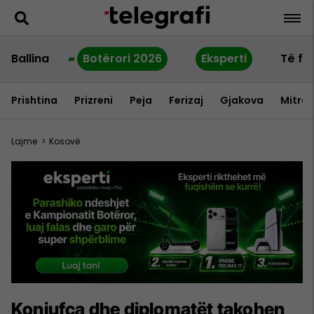
Ballina
Botërori 2026
Eksperti
Të fu
Prishtina
Prizreni
Peja
Ferizaj
Gjakova
Mitrov
Lajme
>
Kosovë
Konjufca dhe diplomatët takohen