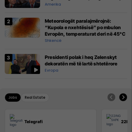
Amerika
Meteorologët paralajmërojnë:
“Kupola e nxehtësisë” po mbulon
Evropën, temperaturat deri në 45°C
Shkencë
Presidenti polak i heq Zelenskyt
dekoratën më të lartë shtetërore
Evropa
Jobs
Real Estate
Telegrafi
22IN