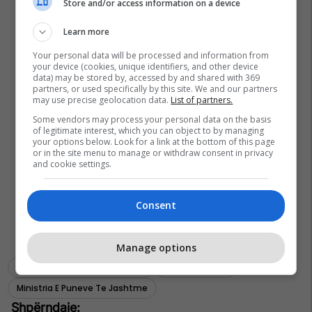
Store and/or access information on a device
Learn more
Your personal data will be processed and information from
your device (cookies, unique identifiers, and other device
data) may be stored by, accessed by and shared with 369
partners, or used specifically by this site. We and our partners
may use precise geolocation data.
List of partners.
Some vendors may process your personal data on the basis
of legitimate interest, which you can object to by managing
your options below. Look for a link at the bottom of this page
or in the site menu to manage or withdraw consent in privacy
and cookie settings.
Consent
Manage options
Ambasada E Italise Ne Kosove
Glauk Konjufca
Ministria E Puneve Te Jashtme