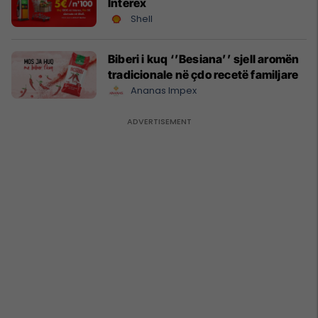
Interex
Shell
Biberi i kuq ‘’Besiana’’ sjell aromën
tradicionale në çdo recetë familjare
Ananas Impex