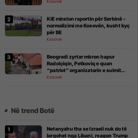
Kosovë
KiE miraton raportin për Serbinë -
normalizimi me Kosovën, kusht kyç
për BE
Kosovë
Beogradi zyrtar mbron hapur
Radoiçiqin, Petkoviq e quan
“patriot” organizatorin e sulmit
terrorist në Banjskë
Kosovë
Në trend Botë
Netanyahu tha se Izraeli nuk do të
largohet nga Libani, reagon Trump