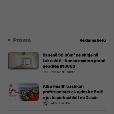
Promo
Reklamo këtu
Banesë 98.96m² në shitje në
Lakrishtë – banim modern pranë
qendrës #16060
Pro Real Estate
Alba Health bashkon
profesionistët e kujdesit në një
rrjet të përbashkët në Zvicër
Alba Health