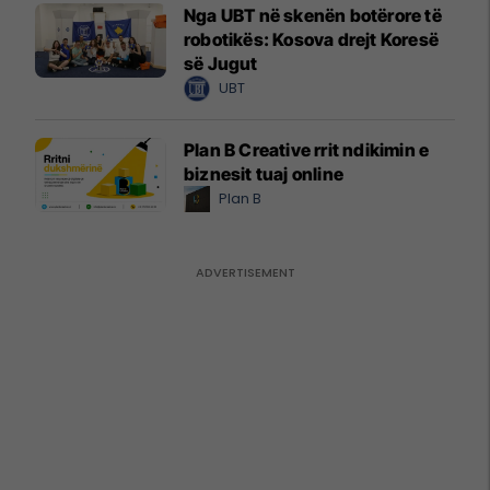
Nga UBT në skenën botërore të
robotikës: Kosova drejt Koresë
së Jugut
UBT
Plan B Creative rrit ndikimin e
biznesit tuaj online
Plan B