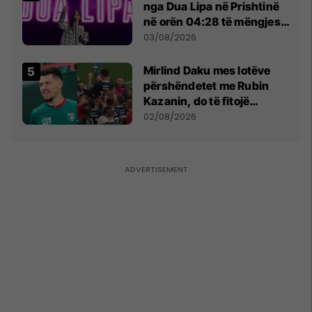
nga Dua Lipa në Prishtinë
në orën 04:28 të mëngjesit
- dhe bota digjitale serbe
03/08/2026
shpall gjendjen e luftës
Mirlind Daku mes lotëve
përshëndetet me Rubin
Kazanin, do të fitojë
miliona te Spartak Moska
02/08/2026