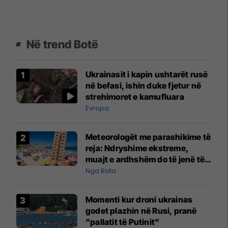
Në trend Botë
Ukrainasit i kapin ushtarët rusë
në befasi, ishin duke fjetur në
strehimoret e kamufluara
Evropa
Meteorologët me parashikime të
reja: Ndryshime ekstreme,
muajt e ardhshëm do të jenë të
pazakontë
Nga Bota
Momenti kur droni ukrainas
godet plazhin në Rusi, pranë
"pallatit të Putinit"