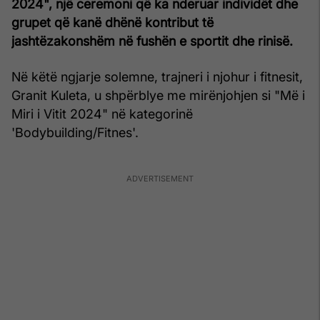
2024", një ceremoni që ka nderuar individët dhe
grupet që kanë dhënë kontribut të
jashtëzakonshëm në fushën e sportit dhe rinisë.
Në këtë ngjarje solemne, trajneri i njohur i fitnesit,
Granit Kuleta, u shpërblye me mirënjohjen si "Më i
Miri i Vitit 2024" në kategorinë
'Bodybuilding/Fitnes'.