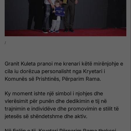
Granit Kuleta pranoi me krenari këtë mirënjohje e
cila iu dorëzua personalisht nga Kryetari i
Komunës së Prishtinës, Përparim Rama.
Ky moment ishte një simbol i njohjes dhe
vlerësimit për punën dhe dedikimin e tij në
trajnimin e individëve dhe promovimin e stilit të
jetesës së shëndetshme dhe aktiv.
Në fjalën e tij, Kryetari Përparim Rama theksoi