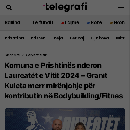
Ballina
Të fundit
Lajme
Botë
Ekono
Prishtina
Prizreni
Peja
Ferizaj
Gjakova
Mitrov
Shëndeti
>
Aktiviteti fizik
Komuna e Prishtinës nderon
Laureatët e Vitit 2024 – Granit
Kuleta merr mirënjohje për
kontributin në Bodybuilding/Fitnes