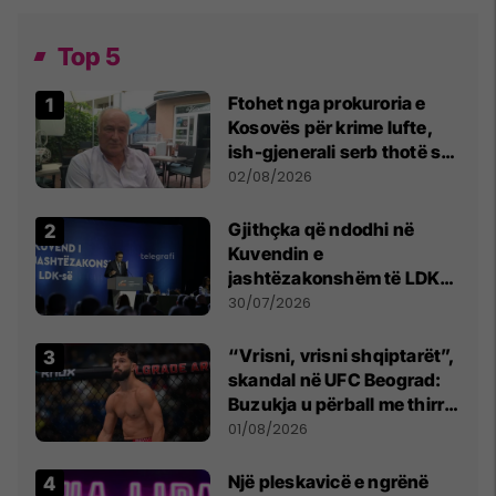
Top 5
Ftohet nga prokuroria e
Kosovës për krime lufte,
ish-gjenerali serb thotë se
dikush e tradhtoi në
02/08/2026
Beograd
Gjithçka që ndodhi në
Kuvendin e
jashtëzakonshëm të LDK-
së
30/07/2026
“Vrisni, vrisni shqiptarët”,
skandal në UFC Beograd:
Buzukja u përball me thirrje
anti-shqiptare nga
01/08/2026
tribunat
Një pleskavicë e ngrënë