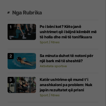
Nga Rubrika
Po i bëni kot? Këto janë
ushtrimet që i bëjnë këmbët më
të holla dhe më të tonifikuara
Sport / Fitnes
Sa minuta duhet të notoni për
një bark më të sheshtë?
Aktivitete sportive
Katër ushtrime që mund t’i
anashkaloni pa problem: Nuk
japin rezultatet që prisni
Sport / Fitnes