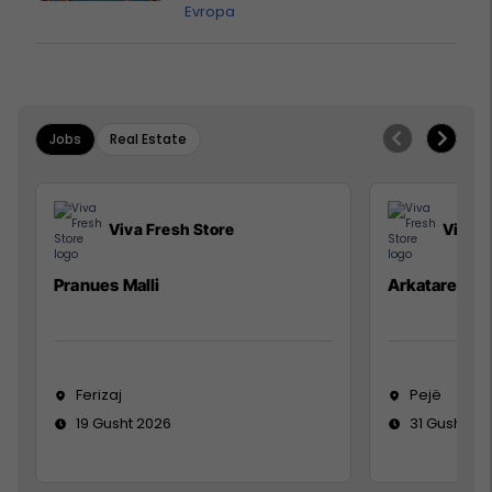
Evropa
Jobs
Real Estate
Viva Fresh Store
Viva F
Pranues Malli
Arkatare
Ferizaj
Pejë
19 Gusht 2026
31 Gusht 20