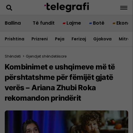
Ballina
Të fundit
Lajme
Botë
Ekono
Prishtina
Prizreni
Peja
Ferizaj
Gjakova
Mitrov
Shëndeti
>
Gjendjet shëndetësore
Kombinimet e ushqimeve më të
përshtatshme për fëmijët gjatë
verës – Ariana Zhubi Roka
rekomandon prindërit