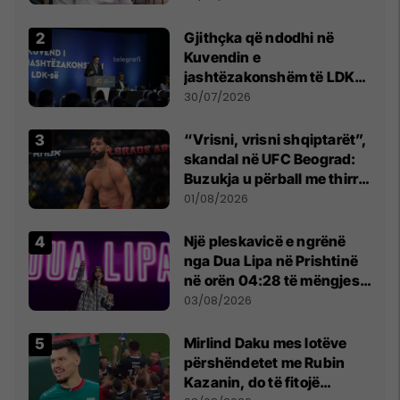
Beograd
Gjithçka që ndodhi në
Kuvendin e
jashtëzakonshëm të LDK-
së
30/07/2026
“Vrisni, vrisni shqiptarët”,
skandal në UFC Beograd:
Buzukja u përball me thirrje
anti-shqiptare nga
01/08/2026
tribunat
Një pleskavicë e ngrënë
nga Dua Lipa në Prishtinë
në orën 04:28 të mëngjesit
- dhe bota digjitale serbe
03/08/2026
shpall gjendjen e luftës
Mirlind Daku mes lotëve
përshëndetet me Rubin
Kazanin, do të fitojë