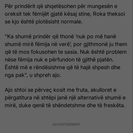
Për prindërit që shqetësohen për mungesën e
oreksit tek fëmijët gjatë kësaj stine, Roka theksoi
se kjo është plotësisht normale.
“Ka shumë prindër që thonë ‘nuk po më hanë
shumë mirë fëmija në verë’, por gjithmonë ju them
që të mos fokusohen te sasia. Nuk është problem
nëse fëmija nuk e përfundon të gjithë pjatën.
Është më e rëndësishme që të hajë shpesh dhe
nga pak”, u shpreh ajo.
Ajo shtoi se përveç kosit me fruta, akulloret e
përgatitura në shtëpi janë një alternativë shumë e
mirë, duke qenë të shëndetshme dhe të freskëta.