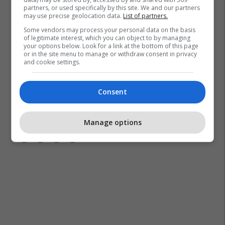
partners, or used specifically by this site. We and our partners
may use precise geolocation data.
List of partners.
Some vendors may process your personal data on the basis
of legitimate interest, which you can object to by managing
your options below. Look for a link at the bottom of this page
or in the site menu to manage or withdraw consent in privacy
and cookie settings.
Ariana Zhubi Roka
United Hospital
Shëndeti Në Rend Të Parë
Ushqimet
Video
Consent
Stina E Verës
Manage options