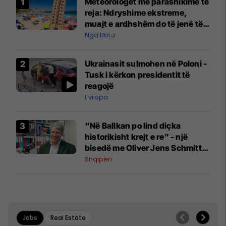
Meteorologët me parashikime të
reja: Ndryshime ekstreme,
muajt e ardhshëm do të jenë të
pazakontë
Nga Bota
Ukrainasit sulmohen në Poloni -
Tusk i kërkon presidentit të
reagojë
Evropa
“Në Ballkan po lind diçka
historikisht krejt e re” - një
bisedë me Oliver Jens Schmitt
mbi protestat në Shqipëri dhe të
Shqipëri
kaluarën e rajonit
Jobs
Real Estate