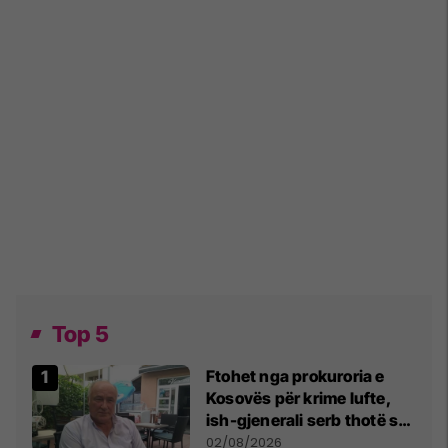
Top 5
Ftohet nga prokuroria e
Kosovës për krime lufte,
ish-gjenerali serb thotë se
dikush e tradhtoi në
02/08/2026