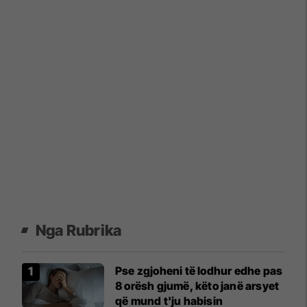
Nga Rubrika
Pse zgjoheni të lodhur edhe pas
8 orësh gjumë, këto janë arsyet
që mund t'ju habisin