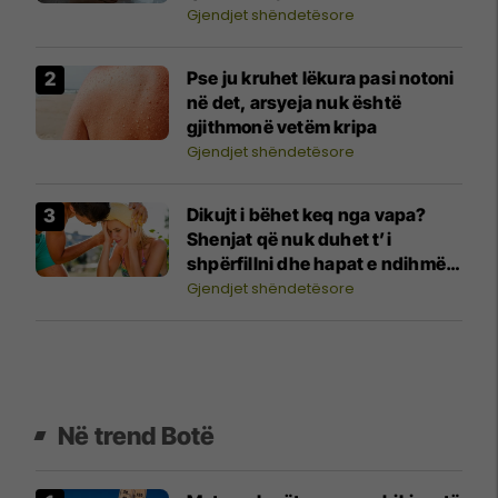
Gjendjet shëndetësore
Pse ju kruhet lëkura pasi notoni
në det, arsyeja nuk është
gjithmonë vetëm kripa
Gjendjet shëndetësore
Dikujt i bëhet keq nga vapa?
Shenjat që nuk duhet t’i
shpërfillni dhe hapat e ndihmës
së parë
Gjendjet shëndetësore
Në trend Botë