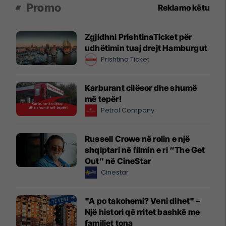
Promo
Reklamo këtu
Zgjidhni PrishtinaTicket për
udhëtimin tuaj drejt Hamburgut
Prishtina Ticket
Karburant cilësor dhe shumë
më tepër!
Petrol Company
Russell Crowe në rolin e një
shqiptari në filmin e ri “The Get
Out” në CineStar
Cinestar
"A po takohemi? Veni dihet" –
Një histori që rritet bashkë me
familjet tona