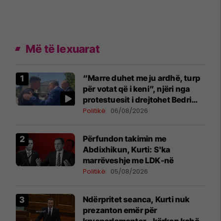
Më të lexuarat
“Marre duhet me ju ardhë, turp
për votat që i keni”, njëri nga
protestuesit i drejtohet Bedri
Hamzës
Politikë
06/08/2026
Përfundon takimin me
Abdixhikun, Kurti: S'ka
marrëveshje me LDK-në
Politikë
05/08/2026
Ndërpritet seanca, Kurti nuk
prezanton emër për
kryeparlamentar - kërkon kohë