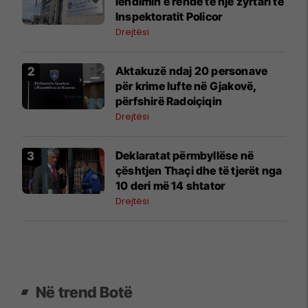
lëndimin e rëndë të një zyrtari të
Inspektoratit Policor
Drejtësi
Aktakuzë ndaj 20 personave
për krime lufte në Gjakovë,
përfshirë Radoiçiqin
Drejtësi
Deklaratat përmbyllëse në
çështjen Thaçi dhe të tjerët nga
10 deri më 14 shtator
Drejtësi
Në trend Botë