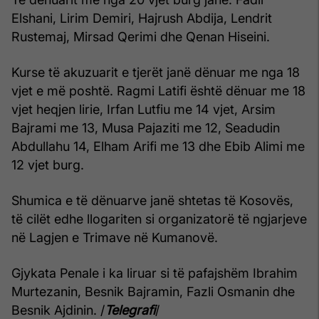
Elshani, Lirim Demiri, Hajrush Abdija, Lendrit
Rustemaj, Mirsad Qerimi dhe Qenan Hiseini.
Kurse të akuzuarit e tjerët janë dënuar me nga 18
vjet e më poshtë. Ragmi Latifi është dënuar me 18
vjet heqjen lirie, Irfan Lutfiu me 14 vjet, Arsim
Bajrami me 13, Musa Pajaziti me 12, Seadudin
Abdullahu 14, Elham Arifi me 13 dhe Ebib Alimi me
12 vjet burg.
Shumica e të dënuarve janë shtetas të Kosovës,
të cilët edhe llogariten si organizatorë të ngjarjeve
në Lagjen e Trimave në Kumanovë.
Gjykata Penale i ka liruar si të pafajshëm Ibrahim
Murtezanin, Besnik Bajramin, Fazli Osmanin dhe
Besnik Ajdinin. /
Telegrafi
/