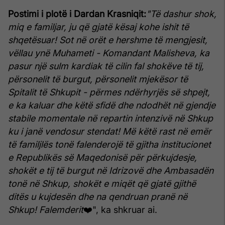
Postimi i plotë i Dardan Krasniqit:
"Të dashur shok,
miq e familjar, ju që gjatë kësaj kohe ishit të
shqetësuar!
Sot në orët e hershme të mengjesit,
vëllau ynë Muhameti - Komandant Malisheva, ka
pasur një sulm kardiak të cilin fal shokëve të tij,
përsonelit të burgut, përsonelit mjekësor të
Spitalit të Shkupit
- përmes ndërhyrjës së shpejt,
e ka kaluar dhe këtë sfidë dhe ndodhët në gjendje
stabile momentale në repartin intenzivë në Shkup
ku i janë vendosur stendat!
Më këtë rast në emër
të familjlës tonë falenderojë të gjitha institucionet
e Republikës së Maqedonisë për përkujdesje,
shokët e tij të burgut në Idrizovë dhe Ambasadën
tonë në Shkup, shokët e miqët që gjatë gjithë
ditës u kujdesën dhe na qendruan pranë në
Shkup!
Falemderit
❤️", ka shkruar ai.