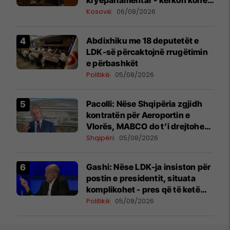
shtesë për marrëveshje politike
Kosovë
06/08/2026
Abdixhiku me 18 deputetët e
LDK-së përcaktojnë rrugëtimin
e përbashkët
Politikë
05/08/2026
Pacolli: Nëse Shqipëria zgjidh
kontratën për Aeroportin e
Vlorës, MABCO do t’i drejtohet
arbitrazhit ndërkombëtar
Shqipëri
05/08/2026
Gashi: Nëse LDK-ja insiston për
postin e presidentit, situata
komplikohet - pres që të ketë
lëshim
Politikë
05/08/2026