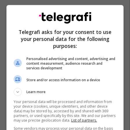
Promo
Reklamo këtu
Si Bernardo Silva mund ta
dëshmojë vetën si pasuesi i
Telegrafi asks for your consent to use
Luka Modricit te Real Madridi?
your personal data for the following
Edonis Bytyqi
purposes:
Personalised advertising and content, advertising and
A po don me rrnu n’deti?
content measurement, audience research and
Kursimet mund t’ju sjellin një
services development
banesë
Banka Ekonomike
Store and/or access information on a device
Learn more
Plan B Creative rrit ndikimin e
biznesit tuaj online
Your personal data will be processed and information from
your device (cookies, unique identifiers, and other device
Plan B
data) may be stored by, accessed by and shared with 369
partners, or used specifically by this site. We and our partners
may use precise geolocation data.
List of partners.
Po kërkoni mjek apo klinikë në
Some vendors may process your personal data on the basis