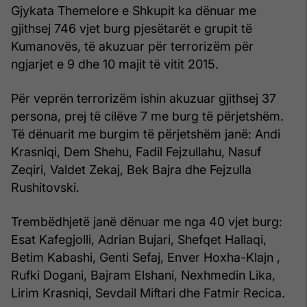
Gjykata Themelore e Shkupit ka dënuar me
gjithsej 746 vjet burg pjesëtarët e grupit të
Kumanovës, të akuzuar për terrorizëm për
ngjarjet e 9 dhe 10 majit të vitit 2015.
Për veprën terrorizëm ishin akuzuar gjithsej 37
persona, prej të cilëve 7 me burg të përjetshëm.
Të dënuarit me burgim të përjetshëm janë: Andi
Krasniqi, Dem Shehu, Fadil Fejzullahu, Nasuf
Zeqiri, Valdet Zekaj, Bek Bajra dhe Fejzulla
Rushitovski.
Trembëdhjetë janë dënuar me nga 40 vjet burg:
Esat Kafegjolli, Adrian Bujari, Shefqet Hallaqi,
Betim Kabashi, Genti Sefaj, Enver Hoxha-Klajn ,
Rufki Dogani, Bajram Elshani, Nexhmedin Lika,
Lirim Krasniqi, Sevdail Miftari dhe Fatmir Recica.