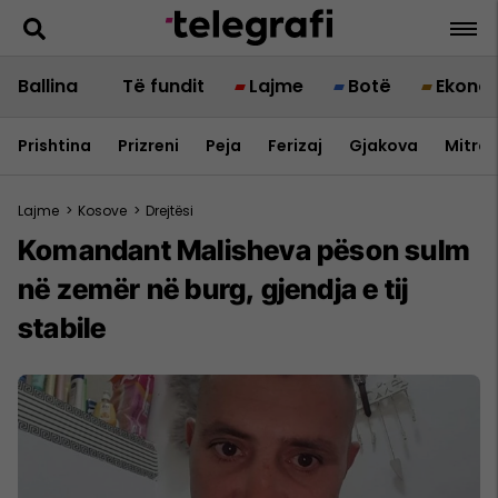
Ballina
Të fundit
Lajme
Botë
Ekono
Prishtina
Prizreni
Peja
Ferizaj
Gjakova
Mitrov
Lajme
>
Kosove
>
Drejtësi
Komandant Malisheva pëson sulm
në zemër në burg, gjendja e tij
stabile