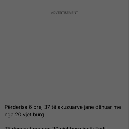
Përderisa 6 prej 37 të akuzuarve janë dënuar me
nga 20 vjet burg.
Të dënuarit me nga 20 vjet burg janë: Fadil