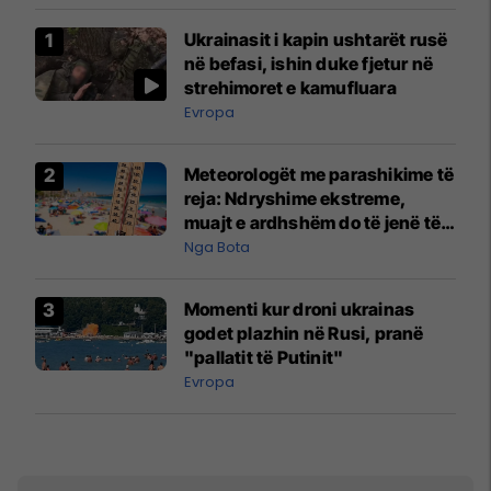
Ukrainasit i kapin ushtarët rusë
në befasi, ishin duke fjetur në
strehimoret e kamufluara
Evropa
Meteorologët me parashikime të
reja: Ndryshime ekstreme,
muajt e ardhshëm do të jenë të
pazakontë
Nga Bota
Momenti kur droni ukrainas
godet plazhin në Rusi, pranë
"pallatit të Putinit"
Evropa