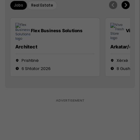
Jobs
Real Estate
Flex Business Solutions
Viva F
Architect
Arkatar/e
Prishtinë
Xërxë
6 Shtator 2026
8 Gusht 20