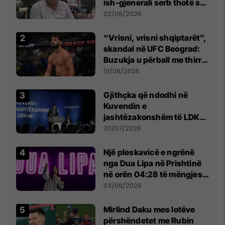
ish-gjenerali serb thotë se
dikush e tradhtoi në
02/08/2026
Beograd
“Vrisni, vrisni shqiptarët”,
skandal në UFC Beograd:
Buzukja u përball me thirrje
anti-shqiptare nga
01/08/2026
tribunat
Gjithçka që ndodhi në
Kuvendin e
jashtëzakonshëm të LDK-
së
30/07/2026
Një pleskavicë e ngrënë
nga Dua Lipa në Prishtinë
në orën 04:28 të mëngjesit
- dhe bota digjitale serbe
03/08/2026
shpall gjendjen e luftës
Mirlind Daku mes lotëve
përshëndetet me Rubin