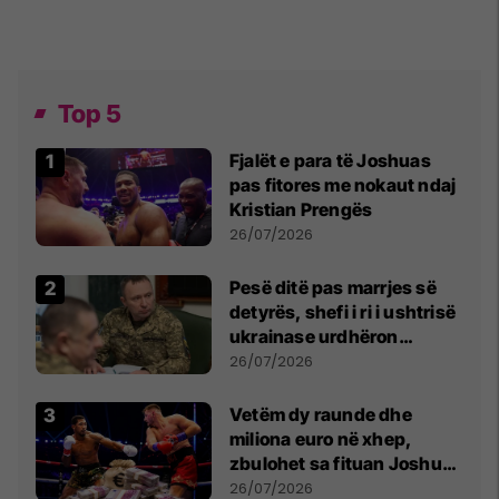
Top 5
Fjalët e para të Joshuas
pas fitores me nokaut ndaj
Kristian Prengës
26/07/2026
Pesë ditë pas marrjes së
detyrës, shefi i ri i ushtrisë
ukrainase urdhëron
kontroll të madh
26/07/2026
Vetëm dy raunde dhe
miliona euro në xhep,
zbulohet sa fituan Joshua
e Prenga
26/07/2026