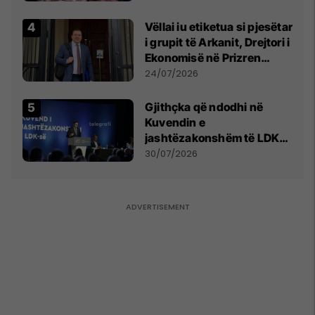
Vëllai iu etiketua si pjesëtar
i grupit të Arkanit, Drejtori i
Ekonomisë në Prizren
mohon pretendimet
24/07/2026
Gjithçka që ndodhi në
Kuvendin e
jashtëzakonshëm të LDK-
së
30/07/2026