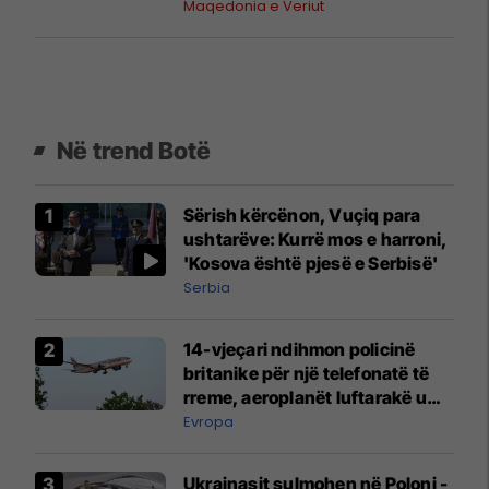
Maqedonia e Veriut
Në trend Botë
Sërish kërcënon, Vuçiq para
ushtarëve: Kurrë mos e harroni,
'Kosova është pjesë e Serbisë'
Serbia
14-vjeçari ndihmon policinë
britanike për një telefonatë të
rreme, aeroplanët luftarakë u
ngritën në ajër për të
Evropa
interceptuar fluturaken e Qatar
Airways që po shkonte drejt
Ukrainasit sulmohen në Poloni -