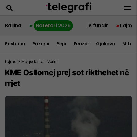
Ballina
Botërori 2026
Të fundit
Lajme
Prishtina
Prizreni
Peja
Ferizaj
Gjakova
Mitrov
Lajme
>
Maqedonia e Veriut
KME Osllomej prej sot rikthehet në
rrjet