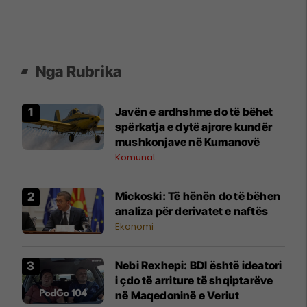
Nga Rubrika
Javën e ardhshme do të bëhet
spërkatja e dytë ajrore kundër
mushkonjave në Kumanovë
Komunat
Mickoski: Të hënën do të bëhen
analiza për derivatet e naftës
Ekonomi
Nebi Rexhepi: BDI është ideatori
i çdo të arriture të shqiptarëve
në Maqedoninë e Veriut