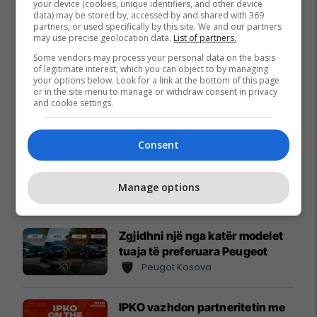
your device (cookies, unique identifiers, and other device
data) may be stored by, accessed by and shared with 369
partners, or used specifically by this site. We and our partners
may use precise geolocation data.
List of partners.
Some vendors may process your personal data on the basis
of legitimate interest, which you can object to by managing
your options below. Look for a link at the bottom of this page
or in the site menu to manage or withdraw consent in privacy
and cookie settings.
Consent
Manage options
Promo
Reklamo këtu
Zgjidhni një nga katër modelet
tuaja të preferuara Peugeot
Peugot Kosova
IPKO vazhdon partneritetin me