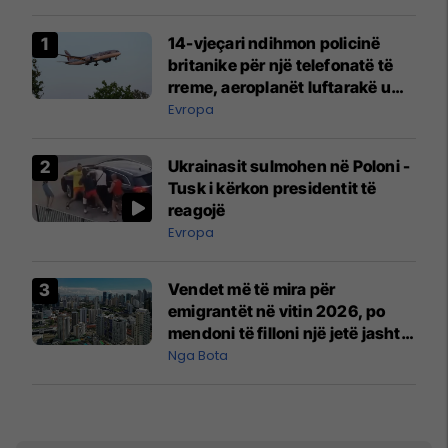
14-vjeçari ndihmon policinë
britanike për një telefonatë të
rreme, aeroplanët luftarakë u
ngritën në ajër për të
Evropa
interceptuar fluturaken e Qatar
Airways që po shkonte drejt
Ukrainasit sulmohen në Poloni -
Mançesterit
Tusk i kërkon presidentit të
reagojë
Evropa
Vendet më të mira për
emigrantët në vitin 2026, po
mendoni të filloni një jetë jashtë
vendit?
Nga Bota