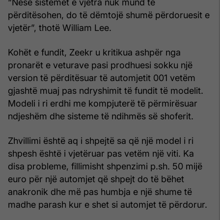
“Nëse sistemet e vjetra nuk mund të
përditësohen, do të dëmtojë shumë përdoruesit e
vjetër”, thotë William Lee.
Kohët e fundit, Zeekr u kritikua ashpër nga
pronarët e veturave pasi prodhuesi sokku një
version të përditësuar të automjetit 001 vetëm
gjashtë muaj pas ndryshimit të fundit të modelit.
Modeli i ri erdhi me kompjuterë të përmirësuar
ndjeshëm dhe sisteme të ndihmës së shoferit.
Zhvillimi është aq i shpejtë sa që një model i ri
shpesh është i vjetëruar pas vetëm një viti. Ka
disa probleme, fillimisht shpenzimi p.sh. 50 mijë
euro për një automjet që shpejt do të bëhet
anakronik dhe më pas humbja e një shume të
madhe parash kur e shet si automjet të përdorur.