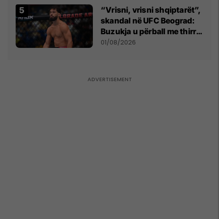
në Beograd
“Vrisni, vrisni shqiptarët”,
skandal në UFC Beograd:
Buzukja u përball me thirrje
anti-shqiptare nga
01/08/2026
tribunat