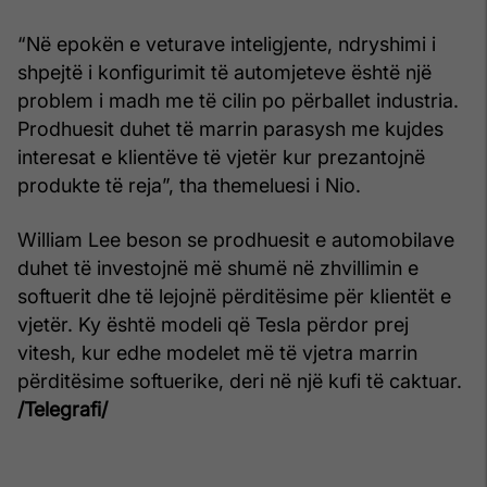
“Në epokën e veturave inteligjente, ndryshimi i
shpejtë i konfigurimit të automjeteve është një
problem i madh me të cilin po përballet industria.
Prodhuesit duhet të marrin parasysh me kujdes
interesat e klientëve të vjetër kur prezantojnë
produkte të reja”, tha themeluesi i Nio.
William Lee beson se prodhuesit e automobilave
duhet të investojnë më shumë në zhvillimin e
softuerit dhe të lejojnë përditësime për klientët e
vjetër. Ky është modeli që Tesla përdor prej
vitesh, kur edhe modelet më të vjetra marrin
përditësime softuerike, deri në një kufi të caktuar.
/Telegrafi/