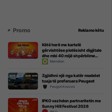
Promo
Reklamo këtu
Këtë herë me kartelë
gërvishtëse plotësisht digjitale
dhe mbi 40 mijë shpërblime
instant!
Meridian
Zgjidhni një nga katër modelet
tuaja të preferuara Peugeot
Peugot Kosova
IPKO vazhdon partneritetin me
Sunny Hill Festival 2026
IPKO