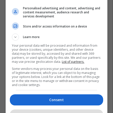
Personalised advertising and content, advertising and
content measurement, audience research and
services development
Store and/or access information on a device
Learn more
Your personal data will be processed and information from
your device (cookies, unique identifiers, and other device
data) may be stored by, accessed by and shared with 369
partners, or used specifically by this site. We and our partners
may use precise geolocation data.
List of partners.
Some vendors may process your personal data on the basis
of legitimate interest, which you can object to by managing
your options below. Look for a link at the bottom of this page
or in the site menu to manage or withdraw consent in privacy
and cookie settings.
Automjetet Elektrike
Veturat Elektrike
Nio
Consent