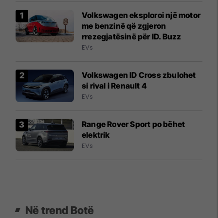
Volkswagen eksploroi një motor
me benzinë që zgjeron
rrezegjatësinë për ID. Buzz
EVs
Volkswagen ID Cross zbulohet
si rival i Renault 4
EVs
Range Rover Sport po bëhet
elektrik
EVs
Në trend Botë