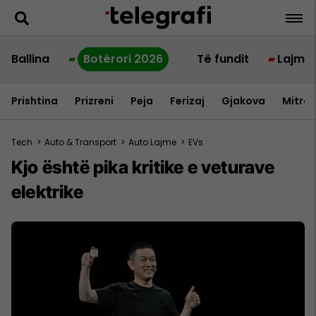
Ballina
Botërori 2026
Të fundit
Lajme
Prishtina
Prizreni
Peja
Ferizaj
Gjakova
Mitrov
Tech
>
Auto & Transport
>
Auto Lajme
>
EVs
Kjo është pika kritike e veturave
elektrike