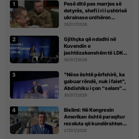
Pesë ditë pas marrjes së
detyrës, shefi i ri i ushtrisë
ukrainase urdhëron
kontroll të madh
26/07/2026
Gjithçka që ndodhi në
Kuvendin e
jashtëzakonshëm të LDK-
së
30/07/2026
"Nëse është përfshirë, ka
gabuar rëndë, nuk i falet",
Abdixhiku i çon “selam”
Përparim Ramës
30/07/2026
Bislimi: Në Kongresin
Amerikan është paraqitur
rezoluta që kundërshton
mbajtjen e Asamblesë
27/07/2026
Parlamentare të OSBE-së