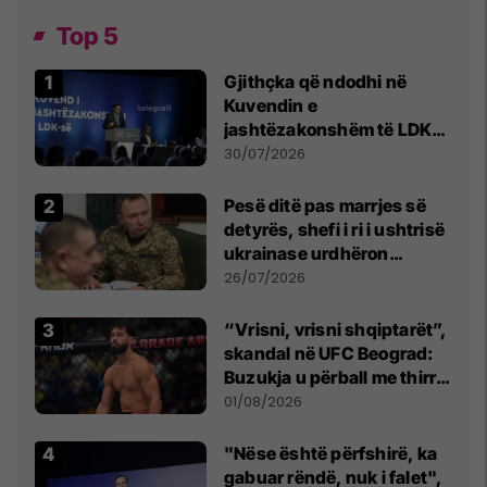
Top 5
Gjithçka që ndodhi në
Kuvendin e
jashtëzakonshëm të LDK-
së
30/07/2026
Pesë ditë pas marrjes së
detyrës, shefi i ri i ushtrisë
ukrainase urdhëron
kontroll të madh
26/07/2026
“Vrisni, vrisni shqiptarët”,
skandal në UFC Beograd:
Buzukja u përball me thirrje
anti-shqiptare nga
01/08/2026
tribunat
"Nëse është përfshirë, ka
gabuar rëndë, nuk i falet",