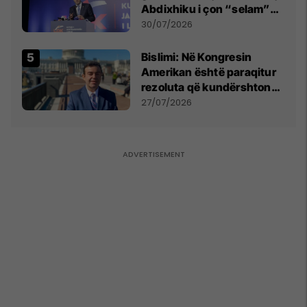
Abdixhiku i çon “selam”
Përparim Ramës
30/07/2026
Bislimi: Në Kongresin
Amerikan është paraqitur
rezoluta që kundërshton
mbajtjen e Asamblesë
27/07/2026
Parlamentare të OSBE-së
në Beograd