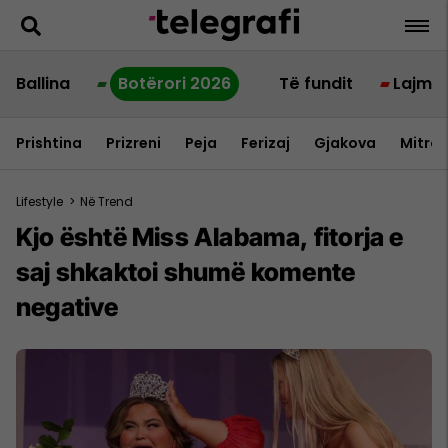
Ballina
Botërori 2026
Të fundit
Lajme
Prishtina
Prizreni
Peja
Ferizaj
Gjakova
Mitrov
Lifestyle
>
Në Trend
Kjo është Miss Alabama, fitorja e
saj shkaktoi shumë komente
negative