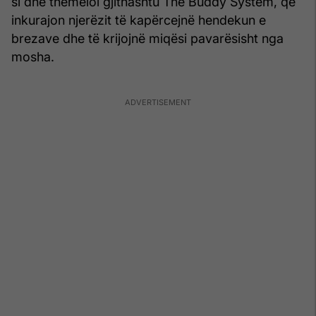
si dhe themeloi gjithashtu The Buddy System, që
inkurajon njerëzit të kapërcejnë hendekun e
brezave dhe të krijojnë miqësi pavarësisht nga
mosha.