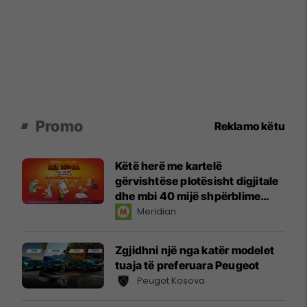
Promo
Reklamo këtu
Këtë herë me kartelë
gërvishtëse plotësisht digjitale
dhe mbi 40 mijë shpërblime
instant!
Meridian
Zgjidhni një nga katër modelet
tuaja të preferuara Peugeot
Peugot Kosova