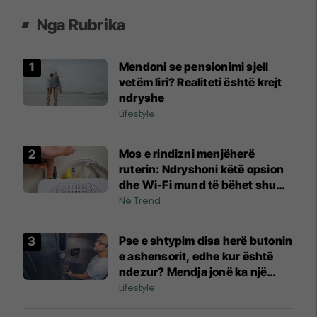
Nga Rubrika
Mendoni se pensionimi sjell
vetëm liri? Realiteti është krejt
ndryshe
Lifestyle
Mos e rindizni menjëherë
ruterin: Ndryshoni këtë opsion
dhe Wi-Fi mund të bëhet shumë
më i qëndrueshëm
Në Trend
Pse e shtypim disa herë butonin
e ashensorit, edhe kur është
ndezur? Mendja jonë ka një
arsye të veçantë
Lifestyle