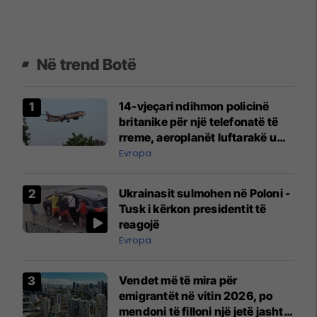
Në trend Botë
14-vjeçari ndihmon policinë
britanike për një telefonatë të
rreme, aeroplanët luftarakë u
ngritën në ajër për të
Evropa
interceptuar fluturaken e Qatar
Airways që po shkonte drejt
Ukrainasit sulmohen në Poloni -
Mançesterit
Tusk i kërkon presidentit të
reagojë
Evropa
Vendet më të mira për
emigrantët në vitin 2026, po
mendoni të filloni një jetë jashtë