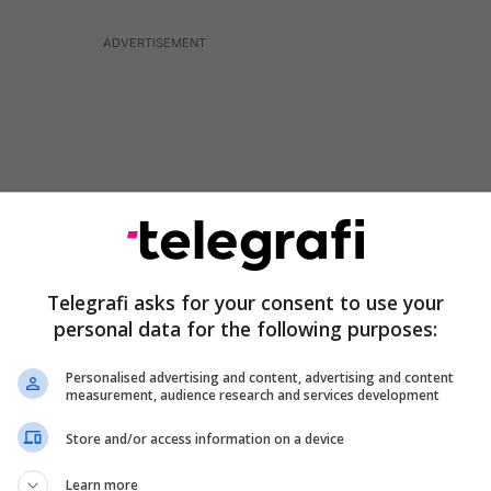
Telegrafi asks for your consent to use your
personal data for the following purposes:
Personalised advertising and content, advertising and content
measurement, audience research and services development
urtit, sipas deputetes së LDK-së, Doarsa Kica –
enduese për qytetarët.
Store and/or access information on a device
nd ta imagjinoni? A mund ta analizoni si përgjigje?
Learn more