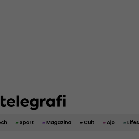
ech
Sport
Magazina
Cult
Ajo
Life