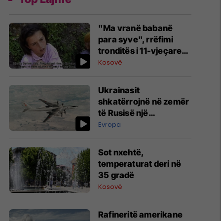
​"Ma vranë babanë
para syve", rrëfimi
tronditës i 11-vjeçares
për Masakrën e
Kosovë
Hallaqit të Vogël
Ukrainasit
shkatërrojnë në zemër
të Rusisë një
bombardues strategjik
Evropa
me vlerë 26 milionë
dollarë
Sot nxehtë,
temperaturat deri në
35 gradë
Kosovë
Rafineritë amerikane