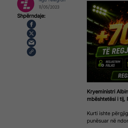
Nga
Telegrafi
11/05/2023
Kryeministri Albi
mbështetësi i tij,
Kurti ishte përgj
punësuar në ndon