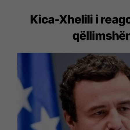
Kica-Xhelili i rea
qëllimshëm