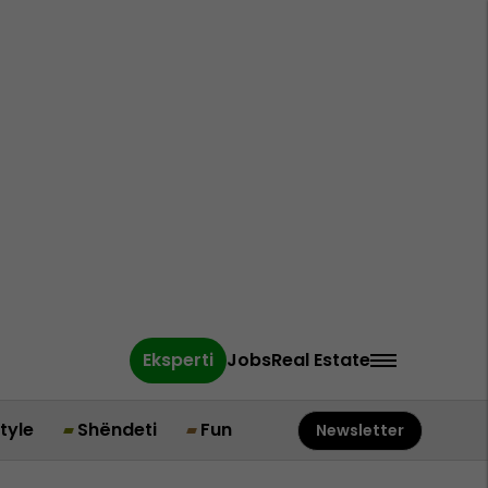
Eksperti
Jobs
Real Estate
style
Shëndeti
Fun
Newsletter