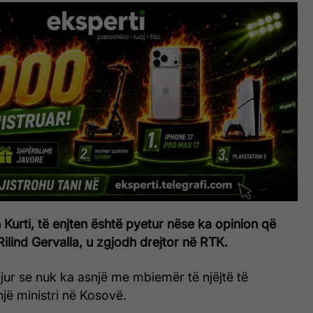
n Kurti, të enjten është pyetur nëse ka opinion që
 Rilind Gervalla, u zgjodh drejtor në RTK.
igjur se nuk ka asnjë me mbiemër të njëjtë të
jë ministri në Kosovë.