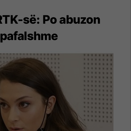
e RTK-së: Po abuzon
e pafalshme