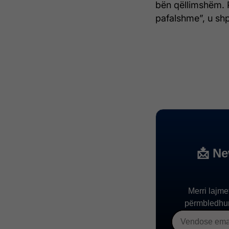
bën qëllimshëm. 
pafalshme”, u shp