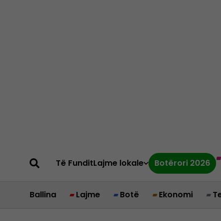
Të Fundit
Lajme lokale
Botërori 2026
Ballina
Lajme
Botë
Ekonomi
T