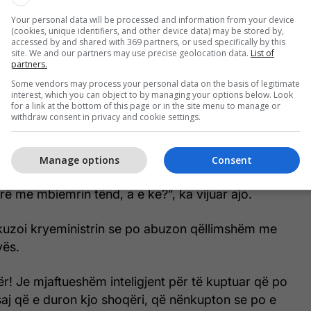
tij, rehatimi i mbështetësve, bashkëpartiakëve,
Your personal data will be processed and information from your device
(cookies, unique identifiers, and other device data) may be stored by,
 madje edhe përfshirja e tyre në afera potenciale
accessed by and shared with 369 partners, or used specifically by this
ktorin energjetik dhe jo vetëm, AMNISTOHET, sepse
site. We and our partners may use precise geolocation data.
List of
partners.
mrin Kurti”, ka shkruar ajo.
Some vendors may process your personal data on the basis of legitimate
interest, which you can object to by managing your options below. Look
? Më të rëndësishmen, familjen, gruan e vajzën,
for a link at the bottom of this page or in the site menu to manage or
withdraw consent in privacy and cookie settings.
 Ku i shëron? A ballafaqohet vajza jote në shkollë
fëmijët e politikanëve në Kosovë i kanë duruar deri
r shkak të diskursit tënd kur ti i shpallje
Manage options
Consent
et e gjyshërve e babgjyshërve, dhimbjen e
arë me mbiemrin tënd, a e ke?”, ka vijuar ajo.
 akuzoi kryeministrin se po abuzon qëllimshëm me
vës.
r! Je mjaftueshëm inteligjent për të kuptuar që po
aj që e duron kjo shoqëri, që nënkupton se po e