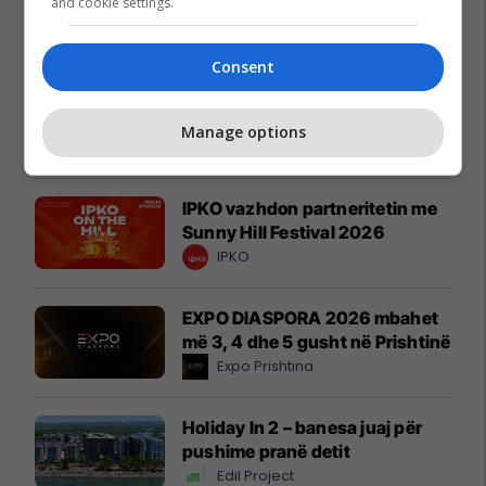
and cookie settings.
Promo
Reklamo këtu
Consent
Zgjidhni një nga katër modelet
tuaja të preferuara Peugeot
Manage options
Peugot Kosova
IPKO vazhdon partneritetin me
Sunny Hill Festival 2026
IPKO
EXPO DIASPORA 2026 mbahet
më 3, 4 dhe 5 gusht në Prishtinë
Expo Prishtina
Holiday In 2 – banesa juaj për
pushime pranë detit
Edil Project