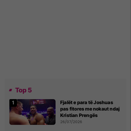
Top 5
Fjalët e para të Joshuas
pas fitores me nokaut ndaj
Kristian Prengës
26/07/2026