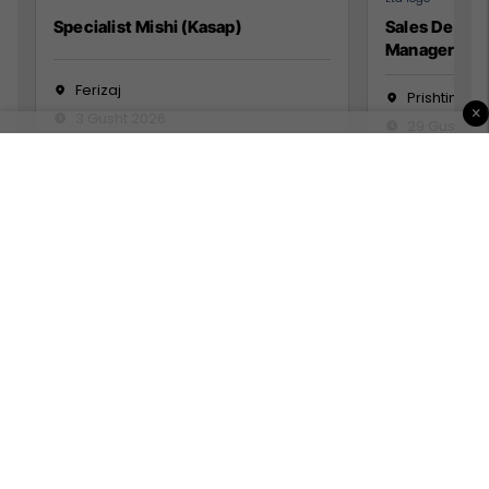
Specialist Mishi (Kasap)
Sales Devel
Manager
Ferizaj
Prishtinë
×
3 Gusht 2026
29 Gusht 2