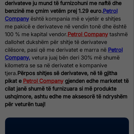
derivateve ju mund të furnizohuni me naftë dhe
benzinë me çmim vetëm prej 1.29 euro.
Petrol
Company
është kompania më e vjetër e shitjes
me pakicë e derivateve në vendin tonë dhe është
100 % me kapital vendor.
Petrol Company
tashmë
dallohet dukshëm për shitje të derivateve
cilësore, pasi që me derivatet e marra në
Petrol
Company,
vetura juaj bën deri 30% më shumë
kilometra se sa në derivatet e kompanive
tjera.
Përpos shitjes së derivateve, në të gjitha
pikat e
Petrol Company
gjenden edhe marketet të
cilat janë shumë të furnizuara si më produkte
ushqimore, ashtu edhe me aksesorë të ndryshëm
për veturën tuaj!