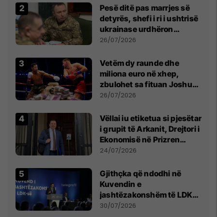
Pesë ditë pas marrjes së
detyrës, shefi i ri i ushtrisë
ukrainase urdhëron
kontroll të madh
26/07/2026
Vetëm dy raunde dhe
miliona euro në xhep,
zbulohet sa fituan Joshua
e Prenga
26/07/2026
Vëllai iu etiketua si pjesëtar
i grupit të Arkanit, Drejtori i
Ekonomisë në Prizren
mohon pretendimet
24/07/2026
Gjithçka që ndodhi në
Kuvendin e
jashtëzakonshëm të LDK-
së
30/07/2026