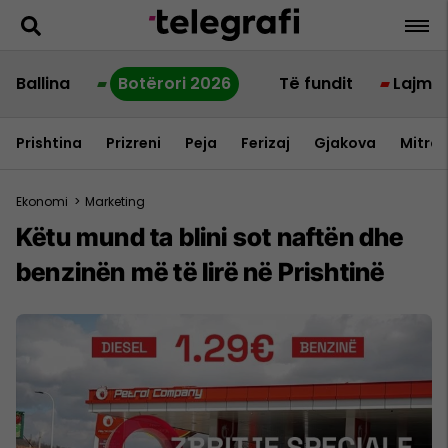
Ballina
Botërori 2026
Të fundit
Lajme
Prishtina
Prizreni
Peja
Ferizaj
Gjakova
Mitrov
Ekonomi
>
Marketing
Këtu mund ta blini sot naftën dhe
benzinën më të lirë në Prishtinë