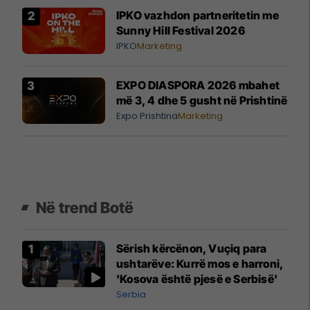
IPKO vazhdon partneritetin me
Sunny Hill Festival 2026
IPKO
Marketing
EXPO DIASPORA 2026 mbahet
më 3, 4 dhe 5 gusht në Prishtinë
Expo Prishtina
Marketing
Në trend Botë
Sërish kërcënon, Vuçiq para
ushtarëve: Kurrë mos e harroni,
'Kosova është pjesë e Serbisë'
Serbia