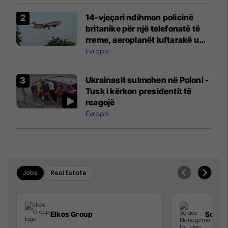
14-vjeçari ndihmon policinë
britanike për një telefonatë të
rreme, aeroplanët luftarakë u
ngritën në ajër për të
Evropa
interceptuar fluturaken e Qatar
Airways që po shkonte drejt
Ukrainasit sulmohen në Poloni -
Mançesterit
Tusk i kërkon presidentit të
reagojë
Evropa
Jobs
Real Estate
Elkos Group
Solac