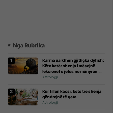
Nga Rubrika
Karma ua kthen gjithçka dyfish:
Këto katër shenja i mësojnë
leksionet e jetës në mënyrën më
të vështirë
Astrologji
Kur fillon kaosi, këto tre shenja
qëndrojnë të qeta
Astrologji