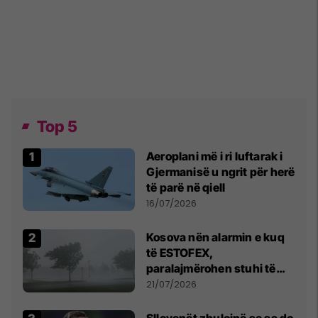
Top 5
Aeroplani më i ri luftarak i
Gjermanisë u ngrit për herë
të parë në qiell
16/07/2026
Kosova nën alarmin e kuq
të ESTOFEX,
paralajmërohen stuhi të
fuqishme me breshër dhe
21/07/2026
erëra të forta
Sllovenët zbulojnë se sa do