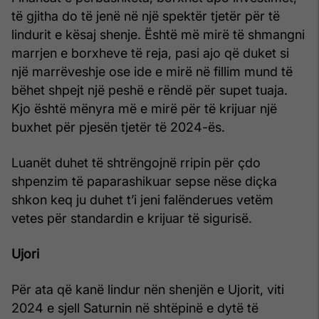
të gjitha do të jenë në një spektër tjetër për të
lindurit e kësaj shenje. Është më mirë të shmangni
marrjen e borxheve të reja, pasi ajo që duket si
një marrëveshje ose ide e mirë në fillim mund të
bëhet shpejt një peshë e rëndë për supet tuaja.
Kjo është mënyra më e mirë për të krijuar një
buxhet për pjesën tjetër të 2024-ës.
Luanët duhet të shtrëngojnë rripin për çdo
shpenzim të paparashikuar sepse nëse diçka
shkon keq ju duhet t’i jeni falënderues vetëm
vetes për standardin e krijuar të sigurisë.
Ujori
Për ata që kanë lindur nën shenjën e Ujorit, viti
2024 e sjell Saturnin në shtëpinë e dytë të