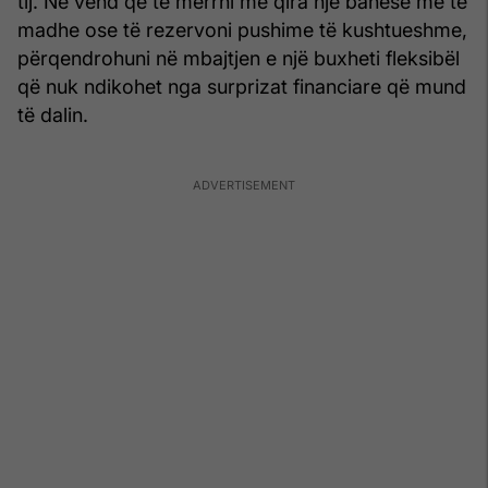
tij. Në vend që të merrni me qira një banesë më të
madhe ose të rezervoni pushime të kushtueshme,
përqendrohuni në mbajtjen e një buxheti fleksibël
që nuk ndikohet nga surprizat financiare që mund
të dalin.