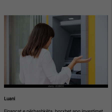
Luani
Financat e përbashkëta, borxhet apo investimet,