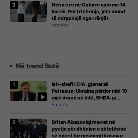
Hëna e re në Gaforre vjen më 14
korrik: Për tri shenja, jeta mund
të ndryshojë nga rrënjët
Astrologji
Në trend Botë
Ish-shefi i CIA, gjenerali
Petraeus: Ukraina përdor mbi 10
mijë dronë në ditë, SHBA-ja
mbetet shumë prapa në
Amerika
prodhim
Dritan Abazoviqi merret në
pyetje për dhënien e shtetësisë
së nderit biznesmenit kosovar