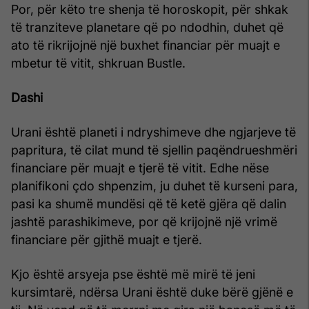
Por, për këto tre shenja të horoskopit, për shkak
të tranziteve planetare që po ndodhin, duhet që
ato të rikrijojnë një buxhet financiar për muajt e
mbetur të vitit, shkruan Bustle.
Dashi
Urani është planeti i ndryshimeve dhe ngjarjeve të
papritura, të cilat mund të sjellin paqëndrueshmëri
financiare për muajt e tjerë të vitit. Edhe nëse
planifikoni çdo shpenzim, ju duhet të kurseni para,
pasi ka shumë mundësi që të ketë gjëra që dalin
jashtë parashikimeve, por që krijojnë një vrimë
financiare për gjithë muajt e tjerë.
Kjo është arsyeja pse është më mirë të jeni
kursimtarë, ndërsa Urani është duke bërë gjënë e