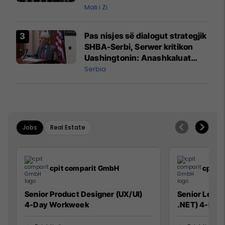
Mali i Zi
Pas nisjes së dialogut strategjik
SHBA-Serbi, Serwer kritikon
Uashingtonin: Anashkaluat
Banjskën, sulmin ndaj KFOR-it
Serbia
dhe rrëmbimin e Policëve të
Kosovës
Jobs
Real Estate
cpit comparit GmbH
cpit 
Senior Product Designer (UX/UI)
Senior Lead 
4-Day Workweek
.NET) 4-Day