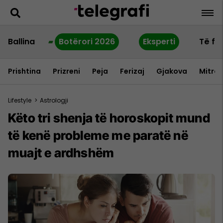
Ballina
Botërori 2026
Eksperti
Të fu
Prishtina
Prizreni
Peja
Ferizaj
Gjakova
Mitrov
Lifestyle
>
Astrologji
Këto tri shenja të horoskopit mund
të kenë probleme me paratë në
muajt e ardhshëm