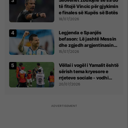
të fitojë Vincic për gjykimin
e finales së Kupës së Botës
18/07/2026
Legjenda e Spanjës
befason: Lë jashtë Messin
dhe zgjedh argjentinasin
më të mirë në botë
15/07/2026
Vëllai i vogël i Yamalit është
sërish tema kryesore e
rrjeteve sociale - vodhi
vëmendjen pas finales së
20/07/2026
Kupës së Botës