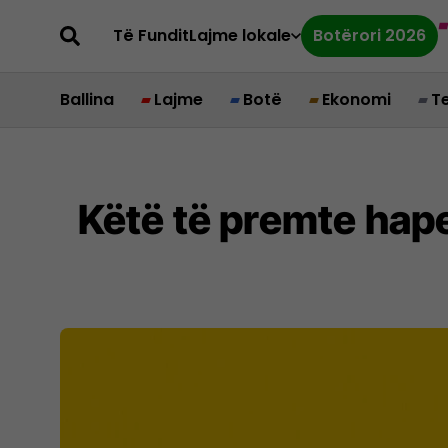
Të Fundit
Lajme lokale
Botërori 2026
Ballina
Lajme
Botë
Ekonomi
T
Këtë të premte hape