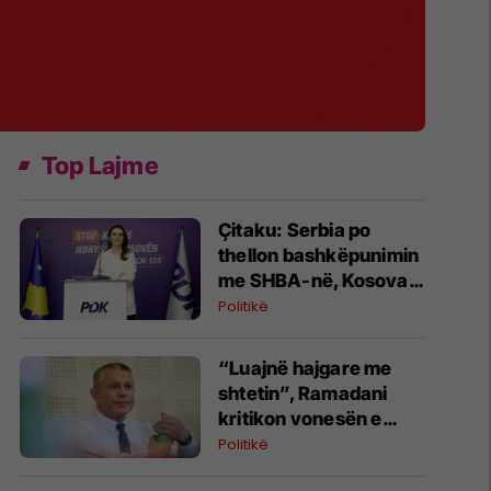
Top Lajme
Çitaku: Serbia po
thellon bashkëpunimin
me SHBA-në, Kosova
po izolohet
Politikë
“Luajnë hajgare me
shtetin”, Ramadani
kritikon vonesën e
konstituimit të
Politikë
Kuvendit