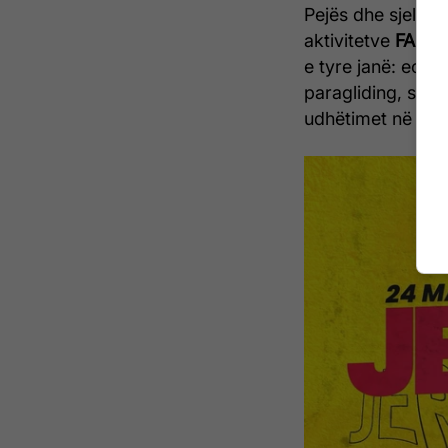
Pejës dhe sjell s
aktivitetve
FALAS
e tyre janë: ecje 
paragliding, spel
udhëtimet në shtig