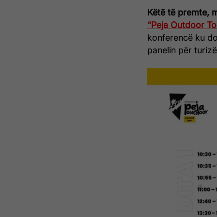
Këtë të premte, m
“Peja Outdoor To
konferencë ku do 
panelin për turiz