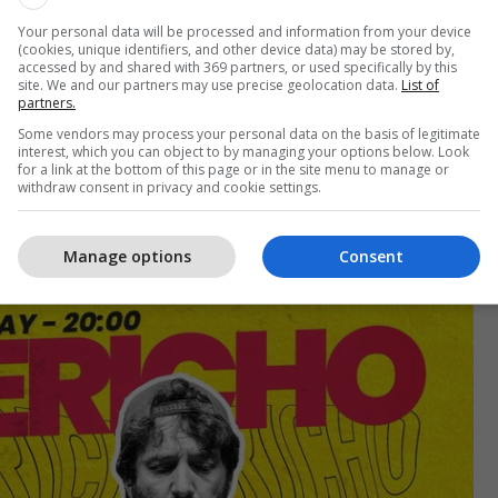
ë bashku veprimtaritë rekreative në natyrë.
Disa prej
Your personal data will be processed and information from your device
që vizitorët do të kenë mundësinë të bëhen pjesë
(cookies, unique identifiers, and other device data) may be stored by,
accessed by and shared with 369 partners, or used specifically by this
në natyrë, çiklizëm, ngjitje në shkëmbinj,
site. We and our partners may use precise geolocation data.
List of
eologji dhe shumë të tjera, duke përfshirë edhe
partners.
jet kulturore të Pejës.
Some vendors may process your personal data on the basis of legitimate
interest, which you can object to by managing your options below. Look
for a link at the bottom of this page or in the site menu to manage or
withdraw consent in privacy and cookie settings.
Manage options
Consent