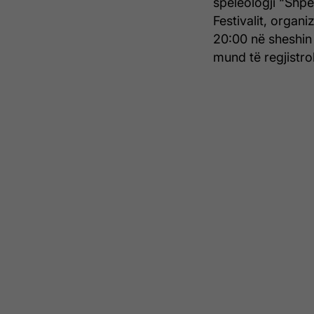
speleologji “Shpe
Festivalit, organi
20:00 në sheshin 
mund të regjistr