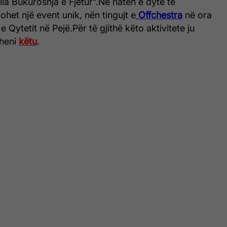
lla Bukuroshja e Fjetur”.
Në natën e dytë të
zohet një event unik, nën tingujt e
Offchestra
në ora
e Qytetit në Pejë.
P
ër të gjithë këto aktivitete ju
oheni
këtu
.