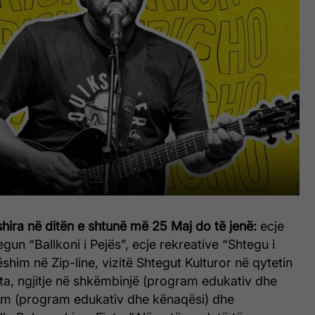
fshira në ditën e shtunë më 25 Maj do të jenë:
ecje
gun “Ballkoni i Pejës”, ecje rekreative “Shtegu i
him në Zip-line, vizitë Shtegut Kulturor në qytetin
ata, ngjitje në shkëmbinjë (program edukativ dhe
im (program edukativ dhe kënaqësi) dhe