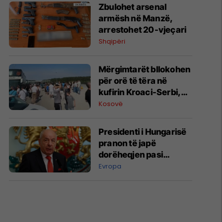
Zbulohet arsenal
armësh në Manzë,
arrestohet 20-vjeçari
Shqipëri
Mërgimtarët bllokohen
për orë të tëra në
kufirin Kroaci-Serbi,
autobusët ende në
Kosovë
pritje
Presidenti i Hungarisë
pranon të japë
dorëheqjen pasi
parlamenti mbështet
Evropa
shkarkimin