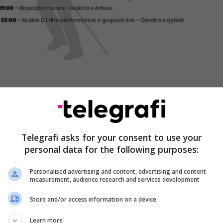
Telegrafi asks for your consent to use your
personal data for the following purposes:
a 21:00 në sheshin e qytetit të Pejës do të
muzikën e
Jerichos.
Peja është një destinacion i
Personalised advertising and content, advertising and content
iastët e aventurave që kërkojnë një përvojë unike
measurement, audience research and services development
organizuar për herë të parë në Kosovë, përgjatë tri
Store and/or access information on a device
e 26 Maj
,
ky festival vjen si një ngjarje e madhe që
më për të përjetuar bukuritë dhe traditat kulturore të
Learn more