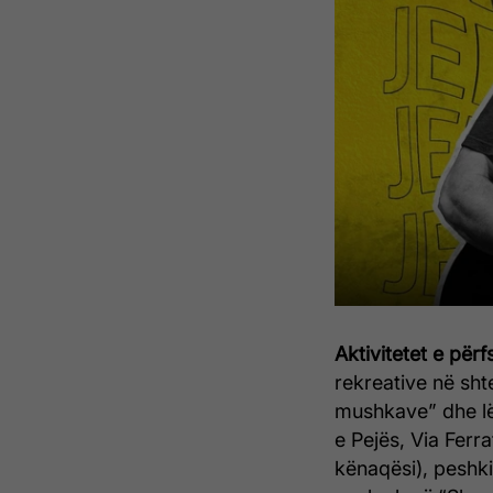
Aktivitetet e për
rekreative në shte
mushkave” dhe lës
e Pejës, Via Ferr
kënaqësi), peshk