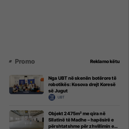
Promo
Reklamo këtu
Nga UBT në skenën botërore të
robotikës: Kosova drejt Koresë
së Jugut
UBT
Objekt 2475m² me qira në
Sllatinë të Madhe – hapësirë e
përshtatshme për zhvillimin e