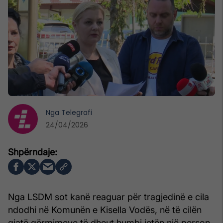
Nga
Telegrafi
24/04/2026
Nga LSDM sot kanë reaguar për tragjedinë e cila
ndodhi në Komunën e Kisella Vodës, në të cilën
gjatë gërmimeve të dheut humbi jetën një person