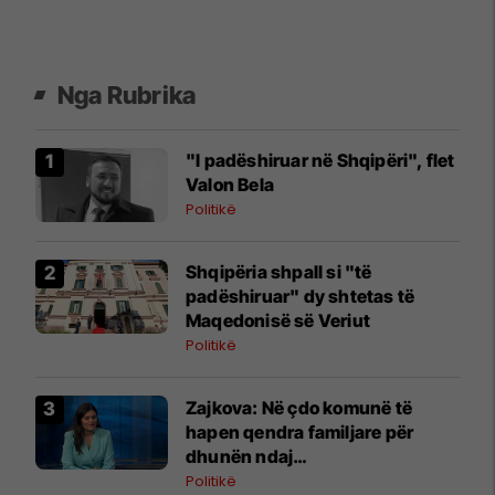
Nga Rubrika
"I padëshiruar në Shqipëri", flet
Valon Bela
Politikë
Shqipëria shpall si "të
padëshiruar" dy shtetas të
Maqedonisë së Veriut
Politikë
Zajkova: Në çdo komunë të
hapen qendra familjare për
dhunën ndaj
bashkëmoshatarëve
Politikë