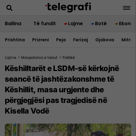
Ballina
Të fundit
Lajme
Botë
Ekono
Prishtina
Prizreni
Peja
Ferizaj
Gjakova
Mitrov
Lajme
>
Maqedonia e Veriut
>
Politikë
Këshilltarët e LSDM-së kërkojnë
seancë të jashtëzakonshme të
Këshillit, masa urgjente dhe
përgjegjësi pas tragjedisë në
Kisella Vodë