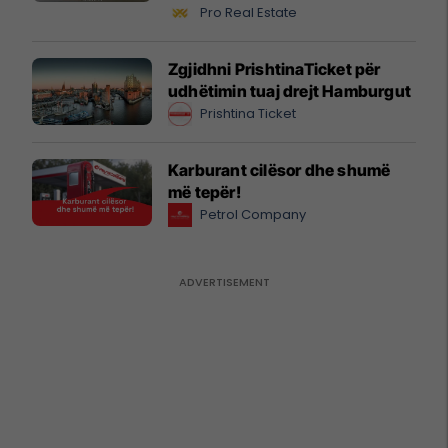
biznesit #16068
Pro Real Estate
Zgjidhni PrishtinaTicket për
udhëtimin tuaj drejt Hamburgut
Prishtina Ticket
Karburant cilësor dhe shumë
më tepër!
Petrol Company