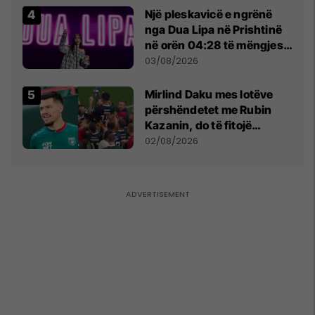
Një pleskavicë e ngrënë
nga Dua Lipa në Prishtinë
në orën 04:28 të mëngjesit
- dhe bota digjitale serbe
03/08/2026
shpall gjendjen e luftës
Mirlind Daku mes lotëve
përshëndetet me Rubin
Kazanin, do të fitojë
miliona te Spartak Moska
02/08/2026