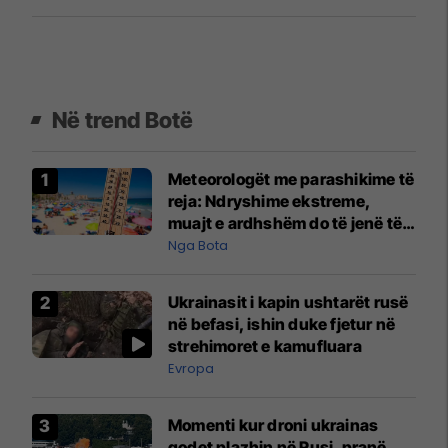
Në trend Botë
Meteorologët me parashikime të
reja: Ndryshime ekstreme,
muajt e ardhshëm do të jenë të
pazakontë
Nga Bota
Ukrainasit i kapin ushtarët rusë
në befasi, ishin duke fjetur në
strehimoret e kamufluara
Evropa
Momenti kur droni ukrainas
godet plazhin në Rusi, pranë