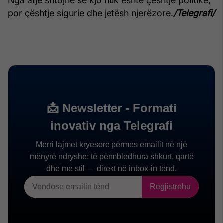
Nga atje shtojnë se kjo nuk është çështje politike,
por çështje sigurie dhe jetësh njerëzore.
/Telegrafi/