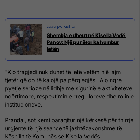
Shembja e dheut në Kisella Vodë,
Panov: Një punëtor ka humbur
jetën
"Kjo tragjedi nuk duhet të jetë vetëm një lajm
tjetër që do të kalojë pa përgjegjësi. Ajo ngre
pyetje serioze në lidhje me sigurinë e aktiviteteve
ndërtimore, respektimin e rregulloreve dhe rolin e
institucioneve.
Prandaj, sot kemi paraqitur një kërkesë për thirrje
urgjente të një seance të jashtëzakonshme të
Këshillit të Komunës së Kisella Vodës.