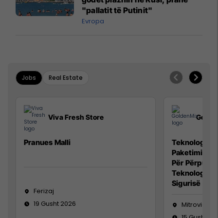
"pallatit të Putinit"
Evropa
Jobs
Real Estate
Viva Fresh Store
Golde
Pranues Malli
Teknolog/e p
Paketimin e 
Për Përpunim
Teknolog/e 
Sigurisë së 
Ferizaj
19 Gusht 2026
Mitrovicë
15 Gusht 20