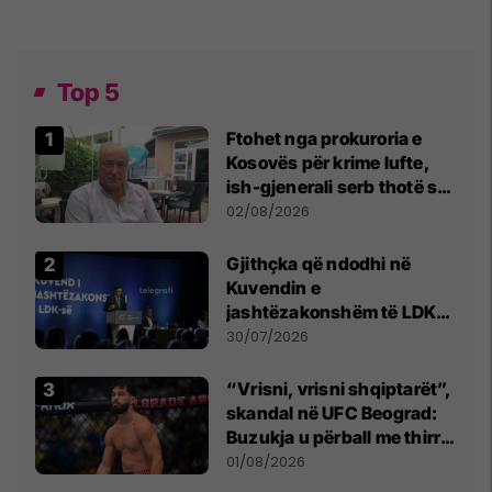
Top 5
Ftohet nga prokuroria e
Kosovës për krime lufte,
ish-gjenerali serb thotë se
dikush e tradhtoi në
02/08/2026
Beograd
Gjithçka që ndodhi në
Kuvendin e
jashtëzakonshëm të LDK-
së
30/07/2026
“Vrisni, vrisni shqiptarët”,
skandal në UFC Beograd:
Buzukja u përball me thirrje
anti-shqiptare nga
01/08/2026
tribunat