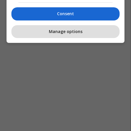
Kisella Vodë
Lsdm
Consent
Manage options