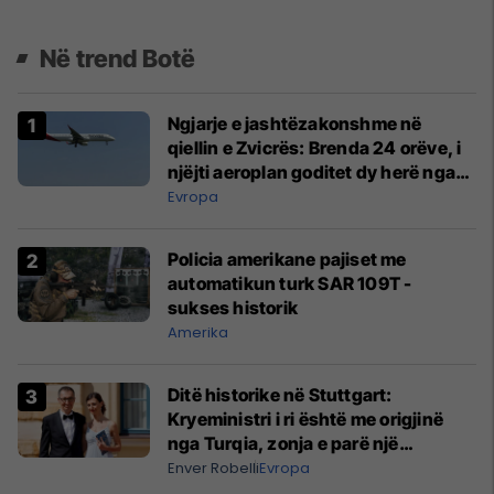
Në trend Botë
Ngjarje e jashtëzakonshme në
qiellin e Zvicrës: Brenda 24 orëve, i
njëjti aeroplan goditet dy herë nga
rrufeja
Evropa
Policia amerikane pajiset me
automatikun turk SAR 109T -
sukses historik
Amerika
Ditë historike në Stuttgart:
Kryeministri i ri është me origjinë
nga Turqia, zonja e parë një
shqiptare nga Kanadaja
Enver Robelli
Evropa