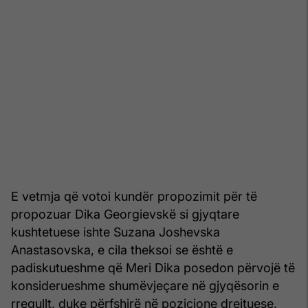
E vetmja që votoi kundër propozimit për të
propozuar Dika Georgievskë si gjyqtare
kushtetuese ishte Suzana Joshevska
Anastasovska, e cila theksoi se është e
padiskutueshme që Meri Dika posedon përvojë të
konsiderueshme shumëvjeçare në gjyqësorin e
rregullt, duke përfshirë në pozicione drejtuese,