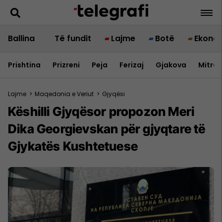
Ballina
Të fundit
Lajme
Botë
Ekono
Prishtina
Prizreni
Peja
Ferizaj
Gjakova
Mitrov
Lajme
>
Maqedonia e Veriut
>
Gjyqësi
Këshilli Gjyqësor propozon Meri
Dika Georgievskan për gjyqtare të
Gjykatës Kushtetuese