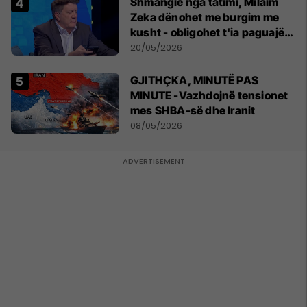
Shmangie nga tatimi, Milaim
Zeka dënohet me burgim me
kusht - obligohet t'ia paguajë
ATK-së 81 mijë euro
20/05/2026
GJITHÇKA, MINUTË PAS
MINUTE -Vazhdojnë tensionet
mes SHBA-së dhe Iranit
08/05/2026