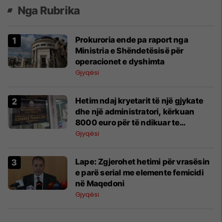
Nga Rubrika
Prokuroria ende pa raport nga
Ministria e Shëndetësisë për
operacionet e dyshimta
Gjyqësi
Hetim ndaj kryetarit të një gjykate
dhe një administratori, kërkuan
8000 euro për të ndikuar te
gjykatësit në Gostivar
Gjyqësi
Lape: Zgjerohet hetimi për vrasësin
e parë serial me elemente femicidi
në Maqedoni
Gjyqësi