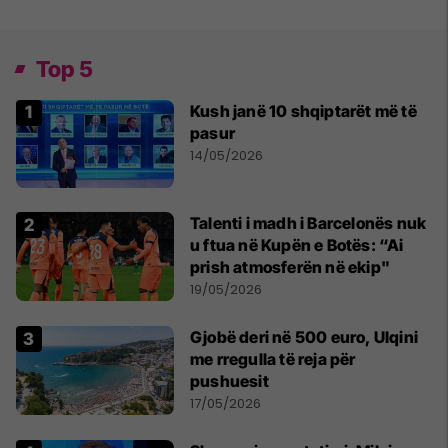
Top 5
Kush janë 10 shqiptarët më të
pasur
14/05/2026
Talenti i madh i Barcelonës nuk
u ftua në Kupën e Botës: “Ai
prish atmosferën në ekip"
19/05/2026
Gjobë deri në 500 euro, Ulqini
me rregulla të reja për
pushuesit
17/05/2026