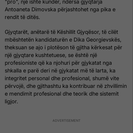
"pro", një ishte kundër, ndërsa gjyqtarja
Antoaneta Dimovska përjashtohet nga pika e
rendit të ditës.
Gjyqtarët, anëtarë të Këshillit Gjyqësor, të cilët
mbështetën kandidaturën e Dika Georgievskës,
theksuan se ajo i plotëson të gjitha kërkesat për
një gjyqtare kushtetuese, se është një
profesioniste që ka njohuri për gjykatat nga
shkalla e parë deri në gjykatat më të larta, ka
integritet personal dhe profesional, shumë vite
përvojë, dhe gjithashtu ka kontribuar në zhvillimin
e mendimit profesional dhe teorik dhe sistemit
ligjor.