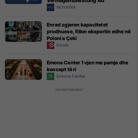
Vermögensberatung AG
NOVATRA
Enrad zgjeron kapacitetet
prodhuese, fillon eksportin edhe në
Poloni e Çeki
Enrad
Emona Center 1 vjen me pamje dhe
koncept të ri
Emona Center