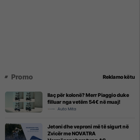
Promo
Reklamo këtu
Ilaç për kolonë? Merr Piaggio duke
filluar nga vetëm 54€ në muaj!
Auto Mita
Jetoni dhe veproni më të sigurt në
Zvicër me NOVATRA