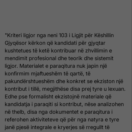
"Kriteri ligjor nga neni 103 i Ligjit për Këshillin
Gjyqësor kërkon që kandidati për gjyqtar
kushtetues të ketë kontribuar në zhvillimin e
mendimit profesional dhe teorik dhe sistemit
ligjor. Materialet e paraqitura nuk japin një
konfirmim mjaftueshëm të qartë, të
pakundërshtueshëm dhe konkret se ekziston një
kontribut i tillë, megjithëse disa prej tyre u lexuan.
Edhe pse formalisht ekzistojnë materiale që
kandidatja i paraqiti si kontribut, nëse analizohen
në thelb, disa nga dokumentet e paraqitura i
referohen aktiviteteve që për nga natyra e tyre
janë pjesë integrale e kryerjes së rregullt të