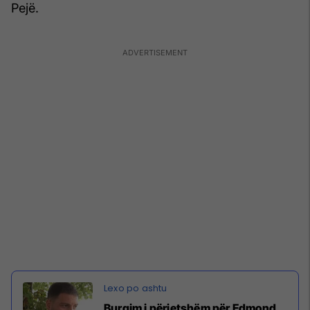
Pejë.
Burgim i përjetshëm për Edmond