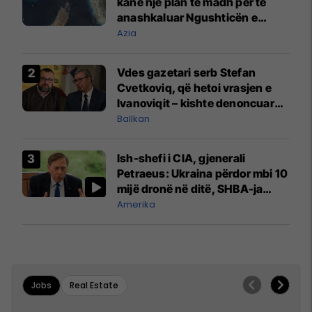
kanë një plan të madh për të
anashkaluar Ngushticën e
Hormuzit
Azia
Vdes gazetari serb Stefan
Cvetkoviq, që hetoi vrasjen e
Ivanoviqit – kishte denoncuar
kërcënime ndaj vëllezërve
Ballkan
Vuçiq
Ish-shefi i CIA, gjenerali
Petraeus: Ukraina përdor mbi 10
mijë dronë në ditë, SHBA-ja
mbetet shumë prapa në
Amerika
prodhim
Jobs
Real Estate