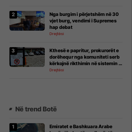
Nga burgim i përjetshëm në 30
vjet burg, vendimi i Supremes
hap debat
Drejtësi
Kthesë e papritur, prokurorët e
dorëhequr nga komuniteti serb
kërkojnë rikthimin në sistemin e
Kosovës
Drejtësi
Në trend Botë
Emiratet e Bashkuara Arabe