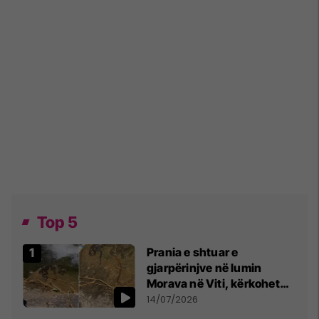
Top 5
Prania e shtuar e
gjarpërinjve në lumin
Morava në Viti, kërkohet
kujdes nga qytetarët
14/07/2026