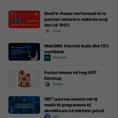
Shell V-Power me formulë të re
pastron motorin e makinës suaj
deri në 100%
Shell
MobiSIM: Internet kudo dhe 15%
cashback
MobiSIM
Frutex lanson në treg ART
Ketchup
Frutex
UBT i pari me numrin më të
madh të programeve të
akredituara në sektorin privat
UBT