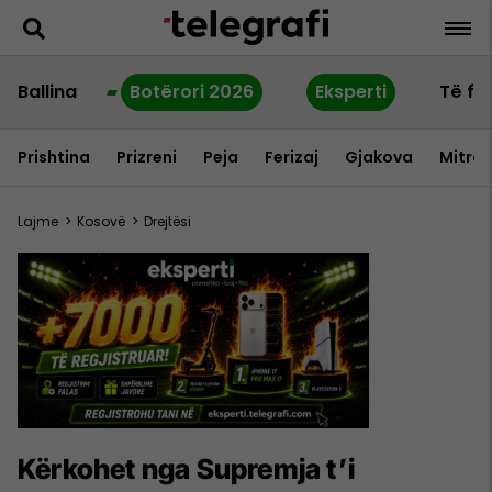
Ballina
Botërori 2026
Eksperti
Të fu
Prishtina
Prizreni
Peja
Ferizaj
Gjakova
Mitrov
Lajme
>
Kosovë
>
Drejtësi
Kërkohet nga Supremja t’i