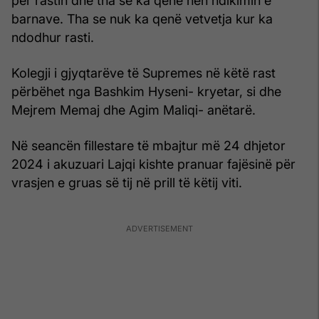
për rastin dhe tha se ka qenë nën ndikimin e
barnave. Tha se nuk ka qenë vetvetja kur ka
ndodhur rasti.
Kolegji i gjyqtarëve të Supremes në këtë rast
përbëhet nga Bashkim Hyseni- kryetar, si dhe
Mejrem Memaj dhe Agim Maliqi- anëtarë.
Në seancën fillestare të mbajtur më 24 dhjetor
2024 i akuzuari Lajqi kishte pranuar fajësinë për
vrasjen e gruas së tij në prill të këtij viti.