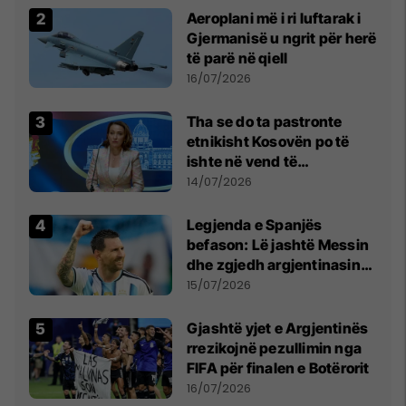
Aeroplani më i ri luftarak i
Gjermanisë u ngrit për herë
të parë në qiell
16/07/2026
Tha se do ta pastronte
etnikisht Kosovën po të
ishte në vend të
Millosheviqit, Lëvizja e
14/07/2026
Qytetarëve të Lirë në Serbi
kërkon shkarkimin e
Legjenda e Spanjës
menjëhershëm të
befason: Lë jashtë Messin
Snezhana Paunoviq
dhe zgjedh argjentinasin
më të mirë në botë
15/07/2026
Gjashtë yjet e Argjentinës
rrezikojnë pezullimin nga
FIFA për finalen e Botërorit
16/07/2026