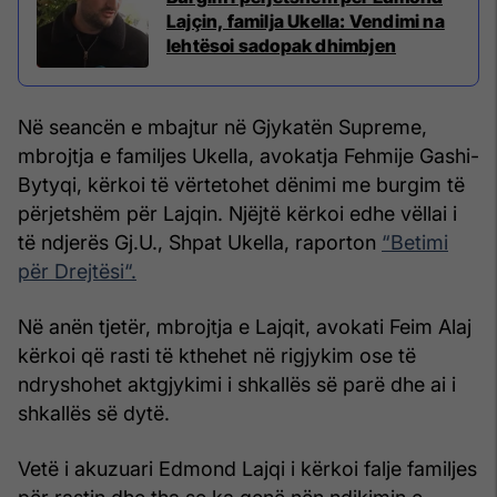
Lajçin, familja Ukella: Vendimi na
lehtësoi sadopak dhimbjen
Në seancën e mbajtur në Gjykatën Supreme,
mbrojtja e familjes Ukella, avokatja Fehmije Gashi-
Bytyqi, kërkoi të vërtetohet dënimi me burgim të
përjetshëm për Lajqin. Njëjtë kërkoi edhe vëllai i
të ndjerës Gj.U., Shpat Ukella, raporton
“Betimi
për Drejtësi“.
Në anën tjetër, mbrojtja e Lajqit, avokati Feim Alaj
kërkoi që rasti të kthehet në rigjykim ose të
ndryshohet aktgjykimi i shkallës së parë dhe ai i
shkallës së dytë.
Vetë i akuzuari Edmond Lajqi i kërkoi falje familjes