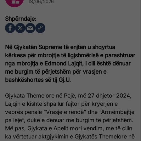
18/06/2026
Në Gjykatën Supreme të enjten u shqyrtua
kërkesa për mbrojtje të ligjshmërisë e parashtruar
nga mbrojtja e Edmond Lajqit, i cili është dënuar
me burgim të përjetshëm për vrasjen e
bashkëshortes së tij Gj.U.
Gjykata Themelore në Pejë, më 27 dhjetor 2024,
Lajqin e kishte shpallur fajtor për kryerjen e
veprës penale “Vrasje e rëndë” dhe “Armëmbajtje
pa leje”, duke e dënuar me burgim të përjetshëm.
Më pas, Gjykata e Apelit mori vendim, me të cilin
ka vërtetuar aktgjykimin e Gjykatës Themelore në