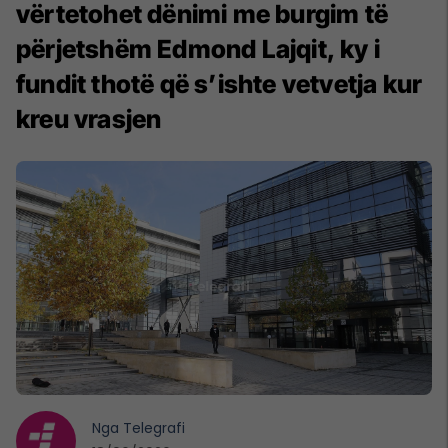
vërtetohet dënimi me burgim të
përjetshëm Edmond Lajqit, ky i
fundit thotë që s’ishte vetvetja kur
kreu vrasjen
Nga
Telegrafi