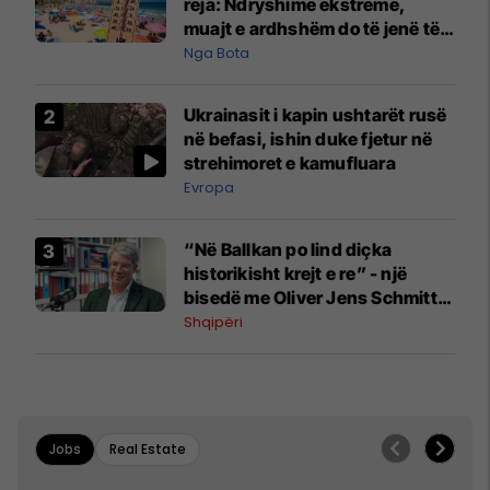
reja: Ndryshime ekstreme,
muajt e ardhshëm do të jenë të
pazakontë
Nga Bota
Ukrainasit i kapin ushtarët rusë
në befasi, ishin duke fjetur në
strehimoret e kamufluara
Evropa
“Në Ballkan po lind diçka
historikisht krejt e re” - një
bisedë me Oliver Jens Schmitt
mbi protestat në Shqipëri dhe të
Shqipëri
kaluarën e rajonit
Jobs
Real Estate