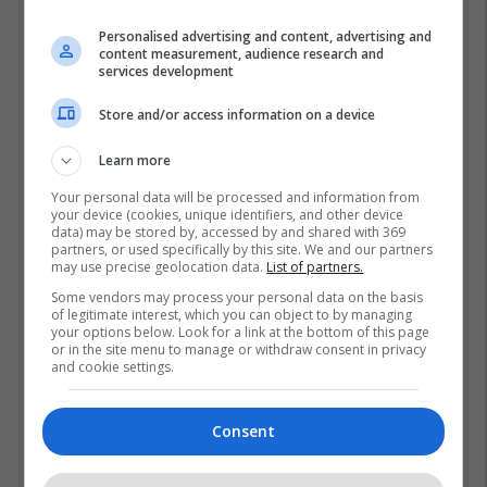
Personalised advertising and content, advertising and
content measurement, audience research and
services development
Store and/or access information on a device
Learn more
Your personal data will be processed and information from
your device (cookies, unique identifiers, and other device
Tec Osllomej
Ndotja E Ajrit Në Maqedoninë E Veriut
data) may be stored by, accessed by and shared with 369
partners, or used specifically by this site. We and our partners
Kërçova
may use precise geolocation data.
List of partners.
Some vendors may process your personal data on the basis
of legitimate interest, which you can object to by managing
your options below. Look for a link at the bottom of this page
or in the site menu to manage or withdraw consent in privacy
and cookie settings.
Consent