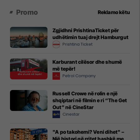
Promo
Reklamo këtu
Zgjidhni PrishtinaTicket për
udhëtimin tuaj drejt Hamburgut
Prishtina Ticket
Karburant cilësor dhe shumë
më tepër!
Petrol Company
Russell Crowe në rolin e një
shqiptari në filmin e ri “The Get
Out” në CineStar
Cinestar
"A po takohemi? Veni dihet" –
Një histori që rritet bashkë me