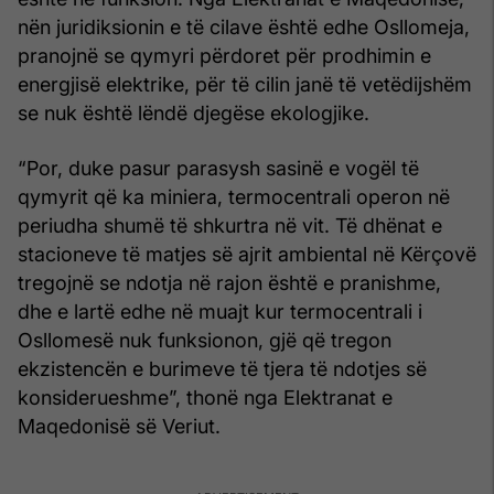
nën juridiksionin e të cilave është edhe Osllomeja,
pranojnë se qymyri përdoret për prodhimin e
energjisë elektrike, për të cilin janë të vetëdijshëm
se nuk është lëndë djegëse ekologjike.
“Por, duke pasur parasysh sasinë e vogël të
qymyrit që ka miniera, termocentrali operon në
periudha shumë të shkurtra në vit. Të dhënat e
stacioneve të matjes së ajrit ambiental në Kërçovë
tregojnë se ndotja në rajon është e pranishme,
dhe e lartë edhe në muajt kur termocentrali i
Osllomesë nuk funksionon, gjë që tregon
ekzistencën e burimeve të tjera të ndotjes së
konsiderueshme”, thonë nga Elektranat e
Maqedonisë së Veriut.