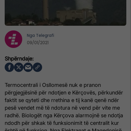
Nga
Telegrafi
09/01/2021
Termocentrali i Osllomesë nuk e pranon
përgjegjësinë për ndotjen e Kërçovës, përkundër
faktit se qyteti dhe rrethina e tij kanë qenë ndër
pesë vendet më të ndotura në vend për vite me
radhë. Biologët nga Kërçova alarmojnë se ndotja
ndodh për shkak të funksionimit të centralit kur
është në funksion. Nga Elektranat e Maqedonisë,