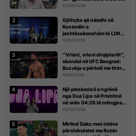
dikush e tradhtoi në
02/08/2026
Beograd
Gjithçka që ndodhi në
Kuvendin e
jashtëzakonshëm të LDK-
së
30/07/2026
“Vrisni, vrisni shqiptarët”,
skandal në UFC Beograd:
Buzukja u përball me thirrje
anti-shqiptare nga
01/08/2026
tribunat
Një pleskavicë e ngrënë
nga Dua Lipa në Prishtinë
në orën 04:28 të mëngjesit
- dhe bota digjitale serbe
03/08/2026
shpall gjendjen e luftës
Mirlind Daku mes lotëve
përshëndetet me Rubin