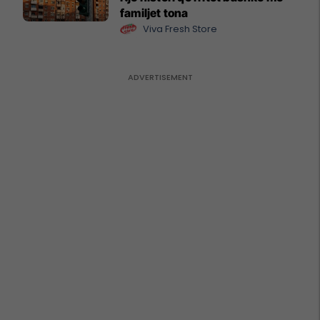
familjet tona
Viva Fresh Store