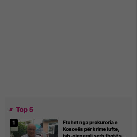
Top 5
Ftohet nga prokuroria e
Kosovës për krime lufte,
ish-gjenerali serb thotë se