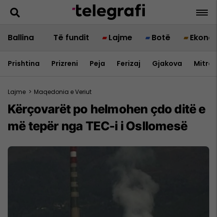
Ballina
Të fundit
Lajme
Botë
Ekono
Prishtina
Prizreni
Peja
Ferizaj
Gjakova
Mitrov
Lajme
>
Maqedonia e Veriut
Kërçovarët po helmohen çdo ditë e
më tepër nga TEC-i i Osllomesë