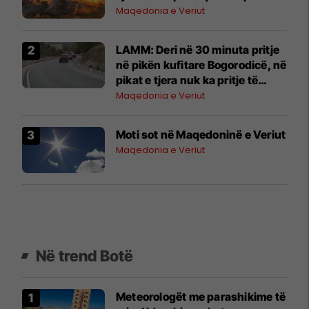
Maqedonia e Veriut
LAMM: Deri në 30 minuta pritje
në pikën kufitare Bogorodicë, në
pikat e tjera nuk ka pritje të
gjata
Maqedonia e Veriut
Moti sot në Maqedoninë e Veriut
Maqedonia e Veriut
Në trend Botë
Meteorologët me parashikime të