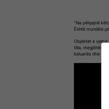
“Na pëlqejnë këto
Është mundësi për 
Objektet e vjetr
tilla, megjithëse
kaluarës dhe mode