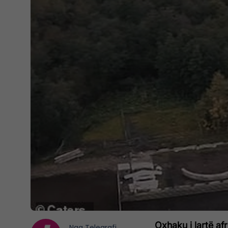
Oxhaku i lartë af
Nga
Telegrafi