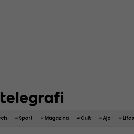
ech
Sport
Magazina
Cult
Ajo
Life