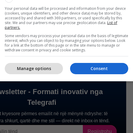
Your personal data will be processed and information from your device
(cookies, unique identifiers, and other device data) may be stored by,
accessed by and shared with 369 partners, or used specifically by this
site. We and our partners may use precise geolocation data.
List of
partners.
Some vendors may process your personal data on the basis of legitimate
interest, which you can object to by managing your options below. Look
for a link at the bottom of this page or in the site menu to manage or
withdraw consent in privacy and cookie settings.
Manage options
Consent