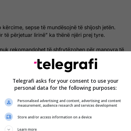
 kërcime, sepse të mundësojnë të shijosh jetën.
të përjetuar lirinë” ka thënë njëri prej tyre.
a nuk rekomandohet të shfrytëzohen për manovra të
 janë një mundësi për kombinime interesante mes të
rnes. /Telegrafi/
Telegrafi asks for your consent to use your
personal data for the following purposes:
Personalised advertising and content, advertising and content
measurement, audience research and services development
Store and/or access information on a device
Learn more