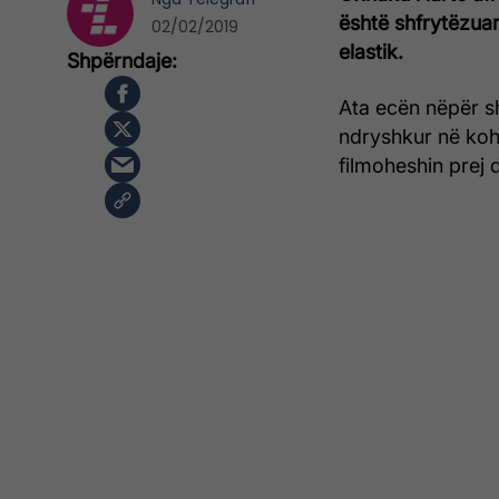
është shfrytëzuar
02/02/2019
elastik.
Ata ecën nëpër sh
ndryshkur në koh
filmoheshin prej 