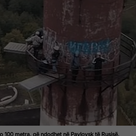
ro 100 metra, që ndodhet në Pavlovsk të Rusisë,