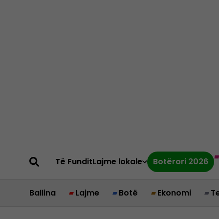
Të Fundit
Lajme lokale
Botërori 2026
Ballina
Lajme
Botë
Ekonomi
T