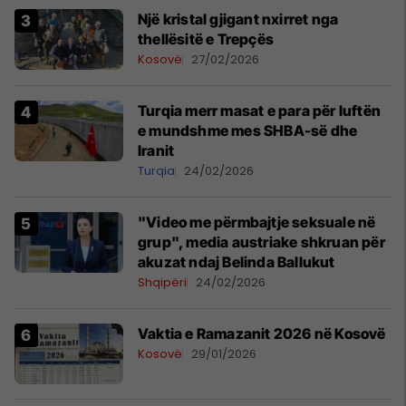
Një kristal gjigant nxirret nga
thellësitë e Trepçës
Kosovë
27/02/2026
Turqia merr masat e para për luftën
e mundshme mes SHBA-së dhe
Iranit
Turqia
24/02/2026
"Video me përmbajtje seksuale në
grup", media austriake shkruan për
akuzat ndaj Belinda Ballukut
Shqipëri
24/02/2026
Vaktia e Ramazanit 2026 në Kosovë
Kosovë
29/01/2026