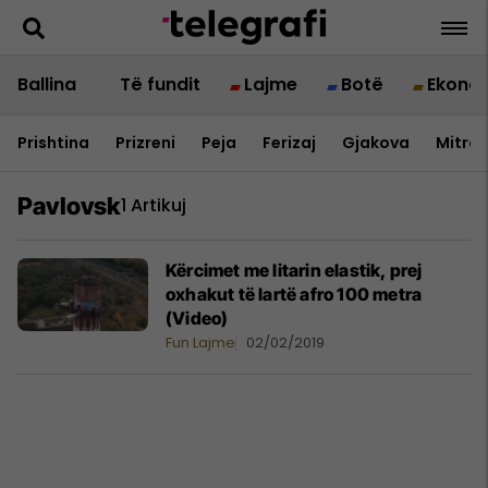
Ballina
Të fundit
Lajme
Botë
Ekono
Prishtina
Prizreni
Peja
Ferizaj
Gjakova
Mitrov
Pavlovsk
1 Artikuj
Kërcimet me litarin elastik, prej
oxhakut të lartë afro 100 metra
(Video)
Fun Lajme
02/02/2019