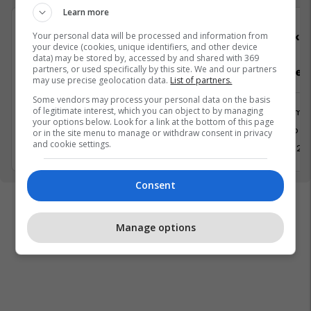
Learn more
Your personal data will be processed and information from
Viva Fresh Store
Elko
your device (cookies, unique identifiers, and other device
data) may be stored by, accessed by and shared with 369
partners, or used specifically by this site. We and our partners
Department Menaxher/e
Punëtor/e n
may use precise geolocation data.
List of partners.
Some vendors may process your personal data on the basis
of legitimate interest, which you can object to by managing
Menaxhment
Shërbime 
your options below. Look for a link at the bottom of this page
Prishtinë
Kosovo
or in the site menu to manage or withdraw consent in privacy
and cookie settings.
8 Mars 2026
6 Mars 20
Consent
Manage options