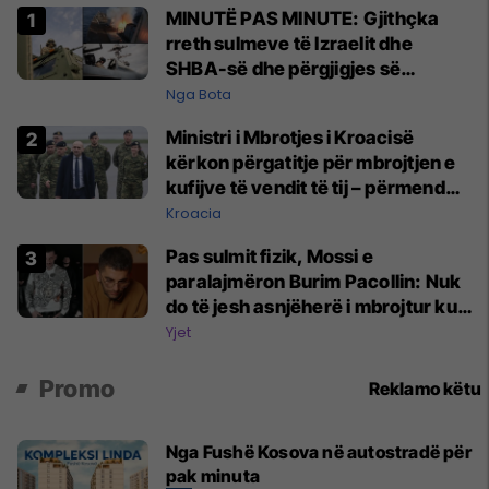
MINUTË PAS MINUTE: Gjithçka
rreth sulmeve të Izraelit dhe
SHBA-së dhe përgjigjes së
Teheranit
Nga Bota
Ministri i Mbrotjes i Kroacisë
kërkon përgatitje për mbrojtjen e
kufijve të vendit të tij – përmend
armatosjen e Serbisë
Kroacia
Pas sulmit fizik, Mossi e
paralajmëron Burim Pacollin: Nuk
do të jesh asnjëherë i mbrojtur kur
flet keq për punën e tjetrit
Yjet
Promo
Reklamo këtu
Nga Fushë Kosova në autostradë për
pak minuta