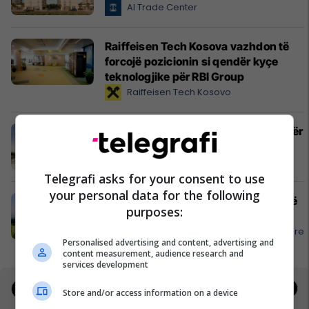
Al Trade Center
Raiffeisen Tech Kosova vazhdon të
forcojë pozicionin si qendër kyçe
teknologjike për RBI Group
Raiffeisen Tech Kosovo
Kur vjen pranvera, vjen edhe ideja për
të investuar ndryshe - Holiday In 2
Edil Project
Telegrafi asks for your consent to use
your personal data for the following
Përgaditja që ta bën çdo udhëtim më
purposes:
të qetë
APR - Asistencë E Përgjithshme Rrugore
Personalised advertising and content, advertising and
content measurement, audience research and
services development
Jobs
Real Estate
Store and/or access information on a device