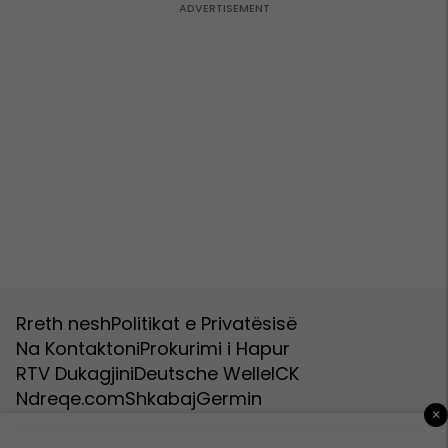
Rreth nesh
Politikat e Privatësisë
Na Kontaktoni
Prokurimi i Hapur
RTV Dukagjini
Deutsche Welle
ICK
Ndreqe.com
Shkabaj
Germin
×