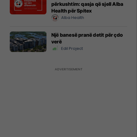
përkushtim: qasja që sjell Alba
Health për Spitex
Alba Health
Një banesë pranë detit për çdo
verë
Edil Project