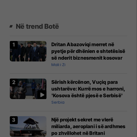
Në trend Botë
Dritan Abazoviqi merret në
pyetje për dhënien e shtetësisë
së nderit biznesmenit kosovar
Mali i Zi
Sërish kërcënon, Vuçiq para
ushtarëve: Kurrë mos e harroni,
'Kosova është pjesë e Serbisë'
Serbia
Një projekt sekret me vlerë
miliarda, aeroplani i së ardhmes
po zhvillohet në Britani