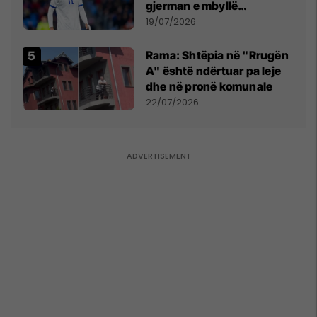
gjerman e mbyllë
marrëveshjen për Fisnik
19/07/2026
Asllanin
Rama: Shtëpia në "Rrugën
A" është ndërtuar pa leje
dhe në pronë komunale
22/07/2026