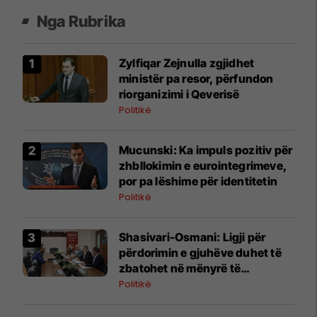
Nga Rubrika
Zylfiqar Zejnulla zgjidhet
ministër pa resor, përfundon
riorganizimi i Qeverisë
Politikë
Mucunski: Ka impuls pozitiv për
zhbllokimin e eurointegrimeve,
por pa lëshime për identitetin
Politikë
Shasivari-Osmani: Ligji për
përdorimin e gjuhëve duhet të
zbatohet në mënyrë të
vazhdueshme në të gjitha
Politikë
institucionet