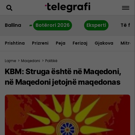
Ballina
Botërori 2026
Eksperti
Të fu
Prishtina
Prizreni
Peja
Ferizaj
Gjakova
Mitrov
Lajme
>
Maqedoni
>
Politikë
KBM: Struga është në Maqedoni,
në Maqedoni jetojnë maqedonas