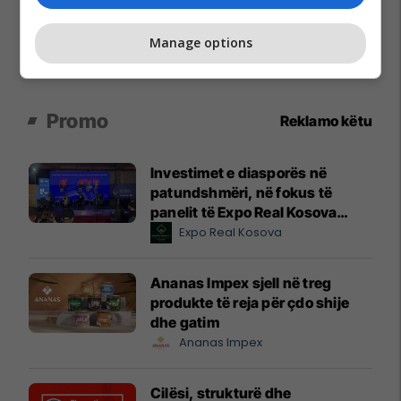
Manage options
Promo
Reklamo këtu
Investimet e diasporës në
patundshmëri, në fokus të
panelit të Expo Real Kosova
2026
Expo Real Kosova
Ananas Impex sjell në treg
produkte të reja për çdo shije
dhe gatim
Ananas Impex
Cilësi, strukturë dhe