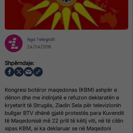
Nga
Telegrafi
24/04/2016
Kongresi botëror maqedonas (KBM) ashpër e
dënon dhe me indinjatë e refuzon deklaratën e
kryetarit të Strugës, Ziadin Sela për televizionin
bullgar BTV dhënë gjatë protestës para Kuvendit
të Maqedonisë më 22 prill të këtij viti, në të cilën
sipas KBM, ai ka deklaruar se në Maqedoni