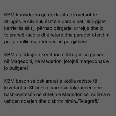
KBM konsideron që deklarata e kryetarit të
Strugës, e cila nuk është e para e këtij lloji gjatë
karrierës së tij, përhap përçarje, urrejtje dhe jo
tolerancë racore dhe fetare dhe paraqet ofendim
për popullin maqedonas në përgjithësi!
KBM e përkujton kryetarin e Strugës se gjendet
në Maqedoni, në Maqedoni jetojnë maqedonas e
jo bullgarë!
KBM beson se deklaratat e këtilla raciste të
kryetarit të Strugës e varrosin tolerancën dhe
bashkëjetesën në shtetin e Maqedonisë, ndërsa e
ushqen ndarjen dhe diskriminimin./Telegrafi/