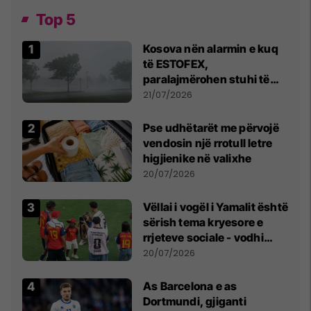
Top 5
Kosova nën alarmin e kuq
të ESTOFEX,
paralajmërohen stuhi të
fuqishme me breshër dhe
21/07/2026
erëra të forta
Pse udhëtarët me përvojë
vendosin një rrotull letre
higjienike në valixhe
20/07/2026
Vëllai i vogël i Yamalit është
sërish tema kryesore e
rrjeteve sociale - vodhi
vëmendjen pas finales së
20/07/2026
Kupës së Botës
As Barcelona e as
Dortmundi, gjiganti