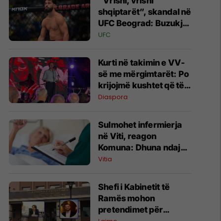
“Vrisni, vrisni
shqiptarët”, skandal në
UFC Beograd: Buzukja
u përball me thirrje
UFC
anti-shqiptare nga
tribunat
Kurti në takimin e VV-
së me mërgimtarët: Po
krijojmë kushtet që të
ktheheni në Kosovë
Diaspora
Sulmohet infermierja
në Viti, reagon
Komuna: Dhuna ndaj
stafit shëndetësor nuk
Vitia
tolerohet
Shefi i Kabinetit të
Ramës mohon
pretendimet për