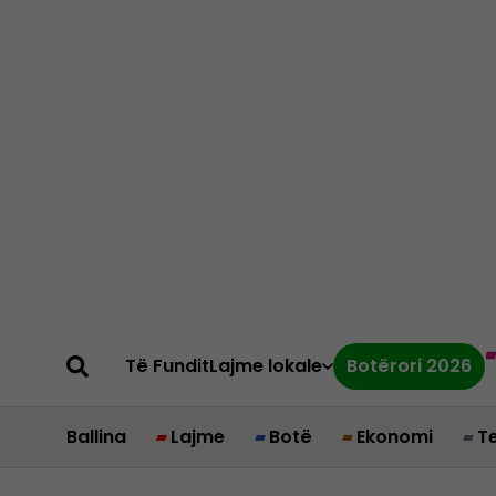
Të Fundit
Lajme lokale
Botërori 2026
Ballina
Lajme
Botë
Ekonomi
T