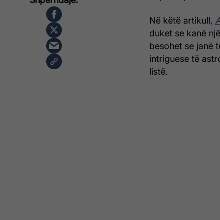
Në këtë artikull,
A
duket se kanë një
besohet se janë t
intriguese të ast
listë.