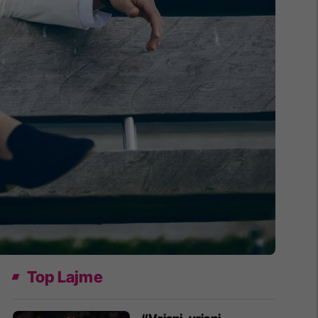
Top Lajme