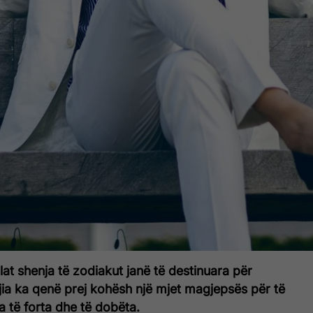
ilat shenja të zodiakut janë të destinuara për
jia ka qenë prej kohësh një mjet magjepsës për të
a të forta dhe të dobëta.