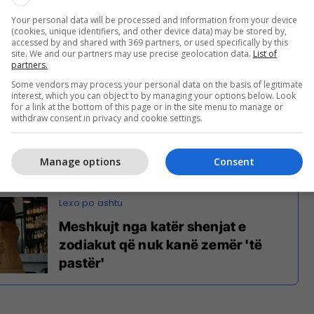
Your personal data will be processed and information from your device
(cookies, unique identifiers, and other device data) may be stored by,
accessed by and shared with 369 partners, or used specifically by this
site. We and our partners may use precise geolocation data.
List of
partners.
nsiderohen si mbretëria e zodiakut, të sunduar nga
Some vendors may process your personal data on the basis of legitimate
ëlqimin e tij të ngrohtë. Me karizmën natyrore dhe
interest, which you can object to by managing your options below. Look
, Luanët kanë lindur për t'u dalluar. Vetëbesimi dhe
for a link at the bottom of this page or in the site menu to manage or
withdraw consent in privacy and cookie settings.
re magnetik i bëjnë ata liderë të lindur nga natyra,
 karriera që kërkojnë një prani të fortë. Nëse jeni
ë tuaja mbretërore mund të jenë bileta për sukses.
Manage options
Consent
Meshkujt nga katër shenjat e
zodiakut që nuk kanë zemër 'të
pastër'