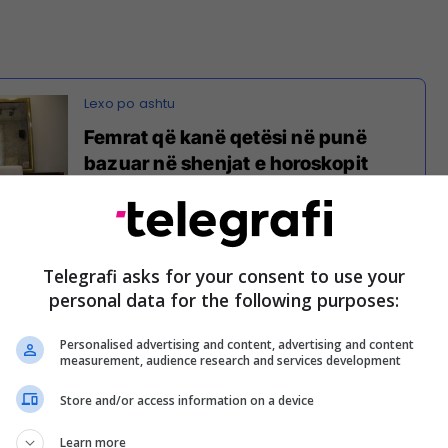
Femrat që kanë qetësi në punë
bazuar në shenjat e horoskopit
Telegrafi asks for your consent to use your
personal data for the following purposes:
arë e zodiakut, njihet për natyrën e tij të patrembur
Individët e lindur në këtë shenjë janë liderë
Personalised advertising and content, advertising and content
measurement, audience research and services development
në të gatshëm për të marrë iniciativën. Energjia dhe
mike i bëjnë të pandalshëm në ndjekjen e
Store and/or access information on a device
. Nëse jeni një Dash, shpirti juaj ambicioz mund të
Learn more
 hapur rrugën drejt suksesit.