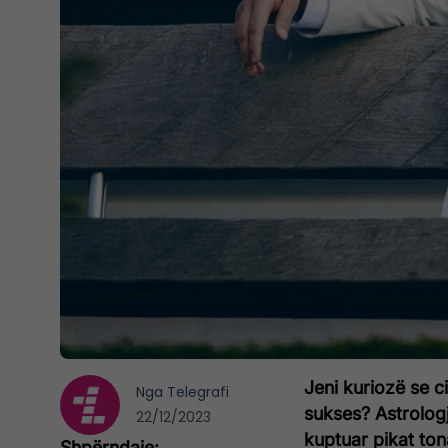
Jeni kuriozë se c
Nga
Telegrafi
sukses? Astrolog
22/12/2023
kuptuar pikat ton