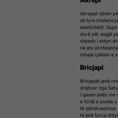
Akrepi
Akrepat njihen pë
së tyre misterioz
elasticitetit. Sap
dorë për asgjë pë
shpesh i shtyn dr
në ato profesiona
mbajë çelësin e su
Bricjapi
Bricjapët janë mi
drejtuar nga Satur
i qasen jetës me n
e fortë e punës u
të qëndrueshme. N
të jetë forca shty