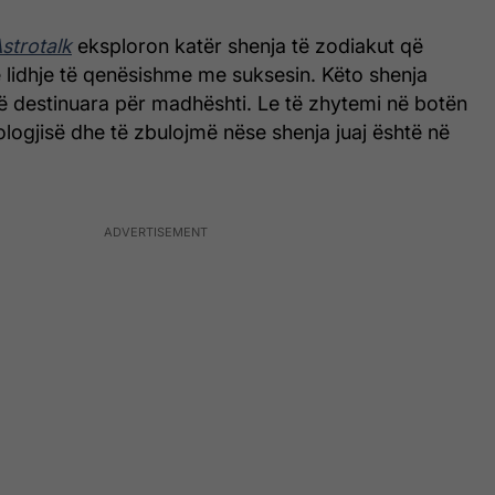
strotalk
eksploron katër shenja të zodiakut që
 lidhje të qenësishme me suksesin. Këto shenja
ë destinuara për madhështi. Le të zhytemi në botën
rologjisë dhe të zbulojmë nëse shenja juaj është në