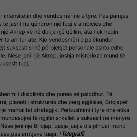
r intensitetin dhe vendosmërinë e tyre. Pas pamjes
e të jashtme qëndron një fuqi e ambicies dhe
o një Akrep vë në dukje një qëllim, ata nuk heqin
r ta arritur atë. Kjo vendosmëri e palëkundur
ejt suksesit si në përpjekjet personale ashtu edhe
le. Nëse jeni një Akrep, joshja misterioze mund të
ksesit tuaj.
shërimi i disiplinës dhe punës së palodhur. Të
ni, planeti i strukturës dhe përgjegjësisë, Bricjapët
jë mentalitet strategjik. Përkushtimi i tyre dhe etika
 mundësojnë të ngjitin shkallët e suksesit në mënyrë
ëse jeni një Bricjap, qasja juaj e disiplinuar mund
tëse pas arritjeve tuaja. /
Telegrafi
/