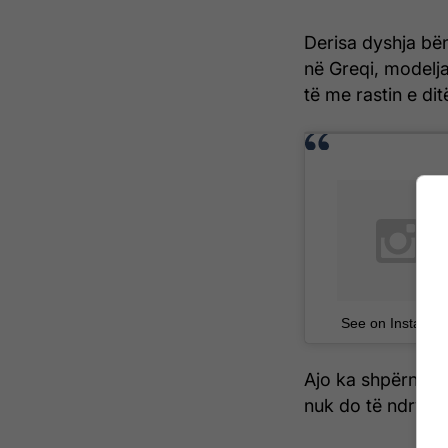
Derisa dyshja bën
në Greqi, modelj
të me rastin e dit
See on Instagra
Ajo ka shpërndar
nuk do të ndrysh