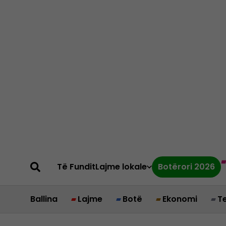
Të Fundit
Lajme lokale
Botërori 2026
Ballina
Lajme
Botë
Ekonomi
T