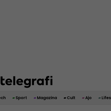
ech
Sport
Magazina
Cult
Ajo
Life