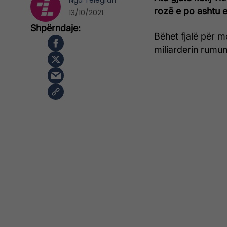
Nga
Telegrafi
rozë e po ashtu e
13/10/2021
Bëhet fjalë për m
miliarderin rumu