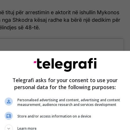
ë tituj për arrestimin e aktorit në ishullin Mykonos
a nga Shkodra kësaj radhe ka bërë një dedikim për
ëlindjes së 48-të.
Telegrafi asks for your consent to use your
personal data for the following purposes:
m
Personalised advertising and content, advertising and content
measurement, audience research and services development
ë një video përkrah bashkëshortit duke treguar se
Store and/or access information on a device
onte asnjëherë asgjë.
Learn more