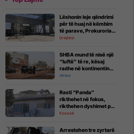
Lëshonin leje qëndrimi
për të huaj në këmbim
të parave, Prokuroria
jep detaje për zyrtarët
Drejtësi
e arrestuar të MPB-së
SHBA mund të nisë një
“luftë” të re, kësaj
radhe në kontinentin
afrikan
Afrika
Rasti “Panda”
rikthehet në fokus,
rikthehen dyshimet për
rolin e strukturave të
Kosovë
sigurisë serbe
Arrestohen tre zyrtarë