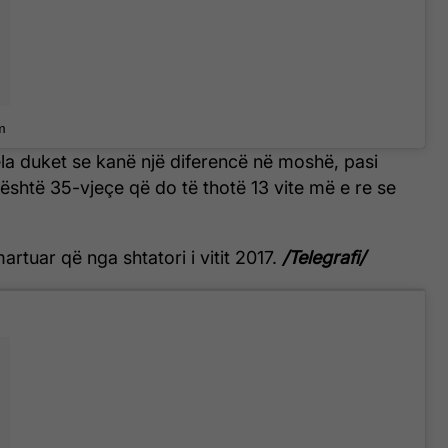
m
a duket se kanë një diferencë në moshë, pasi
e është 35-vjeçe që do të thotë 13 vite më e re se
martuar që nga shtatori i vitit 2017.
/Telegrafi/