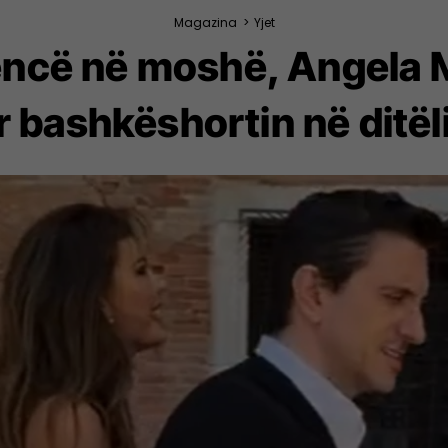
Magazina
>
Yjet
rencë në moshë, Angela 
 bashkëshortin në ditël