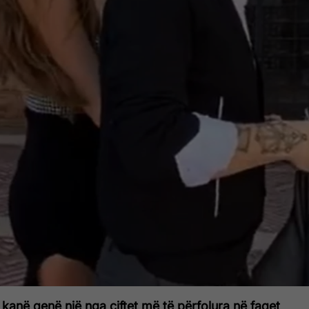
ti kanë qenë një nga çiftet më të përfolura në faqet