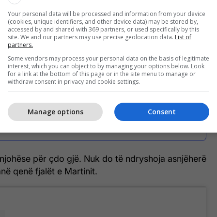
a për bashkëshortin tim të mrekullueshëm Dragos
Your personal data will be processed and information from your device
in e parë që të pashë, u ndjeva sikur në shtëpi. E
(cookies, unique identifiers, and other device data) may be stored by,
 inteligjencën tënde, besimin që ke ndaj meje e po
accessed by and shared with 369 partners, or used specifically by this
site. We and our partners may use precise geolocation data.
List of
in tënd”.
partners.
Some vendors may process your personal data on the basis of legitimate
interest, which you can object to by managing your options below. Look
for a link at the bottom of this page or in the site menu to manage or
withdraw consent in privacy and cookie settings.
"Kam qarë, nuk haja" - Angela
Martini rrëfen për televizionin
Manage options
Consent
rumun tmerrin që përjetoi pas
arrestimit të bashkëshortit të saj në
Greqi
johëse për çdo gjë. Nuk do të ndryshoja asnjëherë
në qenë fjalët e Martinit.