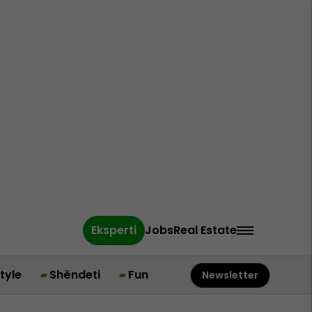
Eksperti
Jobs
Real Estate
style
Shëndeti
Fun
Newsletter