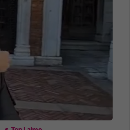
Top Lajme