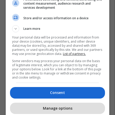
content measurement, audience research and
services development
Store and/or access information on a device
Learn more
Your personal data will be processed and information from
your device (cookies, unique identifiers, and other device
data) may be stored by, accessed by and shared with 369
partners, or used specifically by this site. We and our partners
may use precise geolocation data.
List of partners.
Some vendors may process your personal data on the basis
of legitimate interest, which you can object to by managing
your options below. Look for a link at the bottom of this page
or in the site menu to manage or withdraw consent in privacy
and cookie settings.
Consent
Manage options
Promo
Reklamo këtu