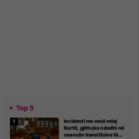
Top 5
Incidenti me vezë ndaj
Kurtit, gjithçka ndodhi në
seancën konstituive të