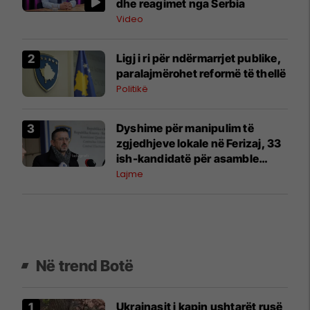
dhe reagimet nga Serbia
Video
Ligj i ri për ndërmarrjet publike,
paralajmërohet reformë të thellë
Politikë
Dyshime për manipulim të
zgjedhjeve lokale në Ferizaj, 33
ish-kandidatë për asamble
kërkojnë rinumërim
Lajme
Në trend Botë
Ukrainasit i kapin ushtarët rusë