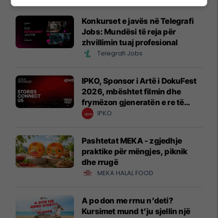
Konkurset e javës në Telegrafi
Jobs: Mundësi të reja për
zhvillimin tuaj profesional
Telegrafi Jobs
IPKO, Sponsor i Artë i DokuFest
2026, mbështet filmin dhe
frymëzon gjeneratën e re të
krijuesve
IPKO
Pashtetat MEKA - zgjedhje
praktike për mëngjes, piknik
dhe rrugë
MEKA HALAL FOOD
A po don me rrnu n’deti?
Kursimet mund t’ju sjellin një