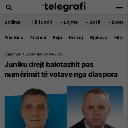
Ballina
Të fundit
Lajme
Botë
Ekono
Prishtina
Prizreni
Peja
Ferizaj
Gjakova
Mitrov
Zgjedhjet
>
Zgjedhjet Lokale 2025
Juniku drejt balotazhit pas
numërimit të votave nga diaspora