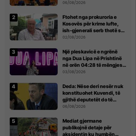
Kuvendit
06/08/2026
Ftohet nga prokuroria e
Kosovës për krime lufte,
ish-gjenerali serb thotë se
dikush e tradhtoi në
02/08/2026
Beograd
Një pleskavicë e ngrënë
nga Dua Lipa në Prishtinë
në orën 04:28 të mëngjesit
- dhe bota digjitale serbe
03/08/2026
shpall gjendjen e luftës
Deda: Nëse deri nesër nuk
konstituohet Kuvendi, të
gjithë deputetët do të
bëjnë shkelje të rëndë
06/08/2026
kushtetuese
Mediat gjermane
publikojnë detaje për
aksidentin ku humbën