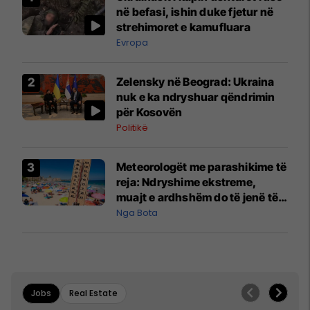
në befasi, ishin duke fjetur në
strehimoret e kamufluara
Evropa
Zelensky në Beograd: Ukraina
nuk e ka ndryshuar qëndrimin
për Kosovën
Politikë
Meteorologët me parashikime të
reja: Ndryshime ekstreme,
muajt e ardhshëm do të jenë të
pazakontë
Nga Bota
Jobs
Real Estate