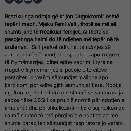
Rreziku nga ndotja që krijon “Jugokromi” është
tepër i madh. Mjeku Femi Vaiti, thotë se më së
shumti janë të rrezikuar fëmijët. Ai thotë se
pasojat nga helmi do të ndjehen më tepër në të
ardhmen.
“Sa i përket ndikimit të ndotjes së
ambientit në sëmundjet respiratore apo rrugëve
të frymëmarrjes, dihet edhe veprimi i tyre ne
rrugët e frymëmarrjes si pasojë e të cilëve
paraqiten jo vetëm sëmundjet maligne apo
karcinomi por edhe gjith sëmundjet tjera. Ndotja
mjafton të jetë tre herë më shumë se sa normalja
sepse nëse OBSH ka pru një normë për ndotjen e
ambientit dhe përshkallëzimi rritja e saj ndikon që
sa më shumë të jetë përqindja e ndotjes aq më
shumë paraqiten sëmundjet respiratore jo vetëm
sëmundjet kronike dhe maligne, por edhe ato