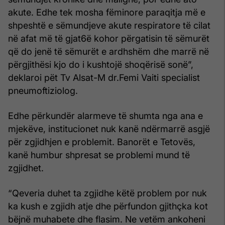
akute. Edhe tek mosha fëminore paraqitja më e
shpeshtë e sëmundjeve akute respiratore të cilat
në afat më të gjat6ë kohor përgatisin të sëmurët
që do jenë të sëmurët e ardhshëm dhe marrë në
përgjithësi kjo do i kushtojë shoqërisë sonë”,
deklaroi pët Tv Alsat-M dr.Femi Vaiti specialist
pneumoftiziolog.
Edhe përkundër alarmeve të shumta nga ana e
mjekëve, institucionet nuk kanë ndërmarrë asgjë
për zgjidhjen e problemit. Banorët e Tetovës,
kanë humbur shpresat se problemi mund të
zgjidhet.
“Qeveria duhet ta zgjidhe këtë problem por nuk
ka kush e zgjidh atje dhe përfundon gjithçka kot
bëjnë muhabete dhe flasim. Ne vetëm ankoheni