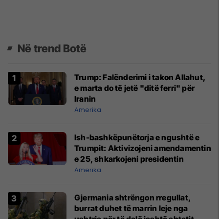
Në trend Botë
Trump: Falënderimi i takon Allahut,
e marta do të jetë "ditë ferri" për
Iranin
Amerika
Ish-bashkëpunëtorja e ngushtë e
Trumpit: Aktivizojeni amendamentin
e 25, shkarkojeni presidentin
Amerika
Gjermania shtrëngon rregullat,
burrat duhet të marrin leje nga