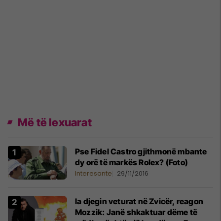
Më të lexuarat
Pse Fidel Castro gjithmonë mbante
dy orë të markës Rolex? (Foto)
Interesante
29/11/2016
Ia djegin veturat në Zvicër, reagon
Mozzik: Janë shkaktuar dëme të