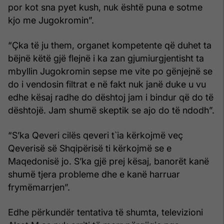
por kot sna pyet kush, nuk është puna e sotme
kjo me Jugokromin”.
“Çka të ju them, organet kompetente që duhet ta
bëjnë këtë gjë flejnë i ka zan gjumiurgjentisht ta
mbyllin Jugokromin sepse me vite po gënjejnë se
do i vendosin filtrat e në fakt nuk janë duke u vu
edhe kësaj radhe do dështoj jam i bindur që do të
dështojë. Jam shumë skeptik se ajo do të ndodh”.
“S’ka Qeveri cilës qeveri t`ia kërkojmë veç
Qeverisë së Shqipërisë ti kërkojmë se e
Maqedonisë jo. S’ka gjë prej kësaj, banorët kanë
shumë tjera probleme dhe e kanë harruar
frymëmarrjen”.
Edhe përkundër tentativa të shumta, televizioni