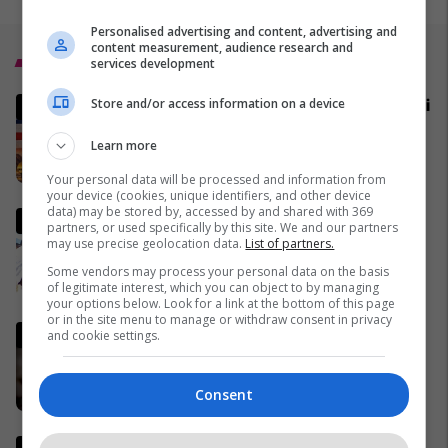
Personalised advertising and content, advertising and
content measurement, audience research and
Top 5
services development
Store and/or access information on a device
MINUTË PAS MINUTE - Zhvillim i
rrallë diplomatik/ SHBA dhe
Learn more
Irani zhvillojnë bisedime
direkte, tensionet rajonale
02/04/2026
Your personal data will be processed and information from
mbeten të larta
your device (cookies, unique identifiers, and other device
data) may be stored by, accessed by and shared with 369
Pse Fidel Castro gjithmonë
partners, or used specifically by this site. We and our partners
mbante dy orë të markës
may use precise geolocation data.
List of partners.
Rolex? (Foto)
Some vendors may process your personal data on the basis
29/11/2016
of legitimate interest, which you can object to by managing
your options below. Look for a link at the bottom of this page
or in the site menu to manage or withdraw consent in privacy
Lideri i Iranit thyen heshtjen,
and cookie settings.
lëshon një deklaratë të rrallë
publike
Consent
06/04/2026
Ish-zyrtari amerikan, Kent: