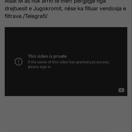
Alsat M as nuk arriti të merr përgjigje nga
drejtuesit e Jugokromit, nëse ka filluar vendosja e
filtrave./Telegrafi/