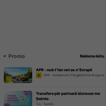
Promo
Reklamo këtu
APR - nuk t’len vet as n’Evropë
APR - Asistencë E Përgjithshme Rrugore
Transfere për partnerë biznesor me
Swinto
Swinto