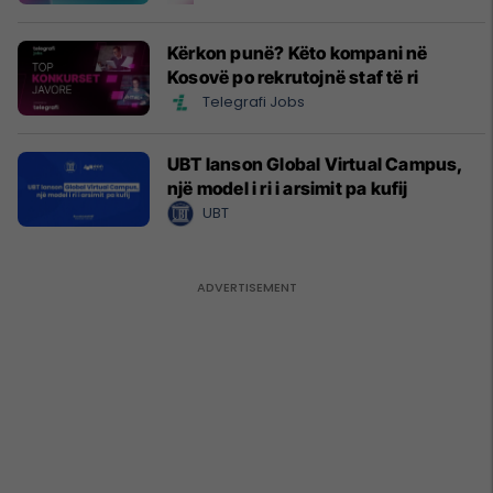
Kërkon punë? Këto kompani në
Kosovë po rekrutojnë staf të ri
Telegrafi Jobs
UBT lanson Global Virtual Campus,
një model i ri i arsimit pa kufij
UBT