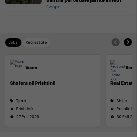
ushtria për të dalë jashtë shtetit
Evropa
Jobs
Real Estate
Voom
RedS
Shofera në Prishtinë
Real Estate
Tjera
Shitje
Prishtinë
Prishtinë
27 Prill 2026
30 Prill 20