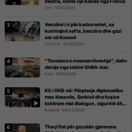
mëdha, është një bandë nga Franca
Yjet
11/04/2026
Vendimi i ri për karburantet, sa
kushtojnë nafta, benzina dhe gazi
sot në Kosovë
Të Tjera
11/04/2026
"Tensione e mosmarrëveshje", dalin
detaje nga takimi SHBA-Iran
Azia
11/04/2026
KS i OKB-së: Përplasje diplomatike
mes Kosovës, Serbisë dhe fuqive
botërore mbi dialogun, sigurinë dhe
UNMIK-un
Kosovë
09/04/2026
Thaçi flet për gazetën gjermane