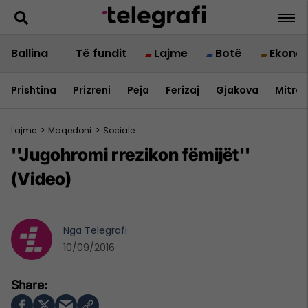
Ballina
Të fundit
Lajme
Botë
Ekono
Prishtina
Prizreni
Peja
Ferizaj
Gjakova
Mitrov
Lajme
>
Maqedoni
>
Sociale
''Jugohromi rrezikon fëmijët''
(Video)
Nga
Telegrafi
10/09/2016